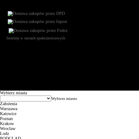
Jesteśmy w sieciach społecznościowych
Św. Teresy 91, 91-341, Łódź, Poland, NIP 732-216-37-57, REGON
101144034, Powszechna Kasa Oszczędności Bank Polski SA, ul.
Puławska 15, 02-515 Warszawa: 30102034080000410205628799.
Godziny pracy: 8:00-16:00 od poniedziałku do piątku. Czas realizacji
zamówienia wynosi od 24h do 2 dni roboczych.
© 2026 EuroTrade Tex Sp. z o.o.
Wybierz miasta
Założenia
Warszawa
Katowice
Poznan
Krakow
Wroclaw
Lodz
PODGLĄD