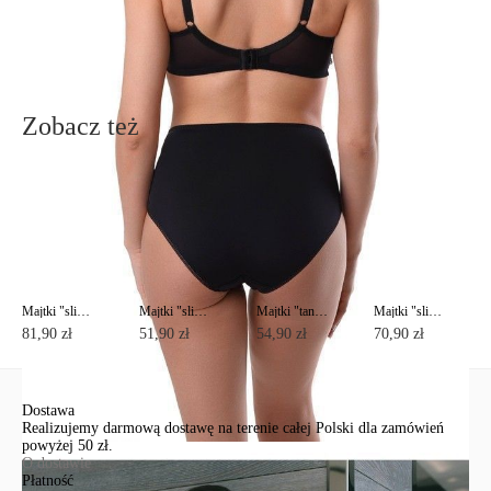
Wyślij
Zobacz też
Majtki "slipy" SUPREMA RP2018 Lycra®
Majtki "slipy" SUPREMA RP3026
Majtki "tanga" SUPREMA RP6027 Lycra®
Majtki "slipy" SUPREMA RP3019 Lycra®
81,90 zł
51,90 zł
54,90 zł
70,90 zł
Dostawa
Realizujemy darmową dostawę na terenie całej Polski dla zamówień
powyżej 50 zł.
O dostawie
Płatność