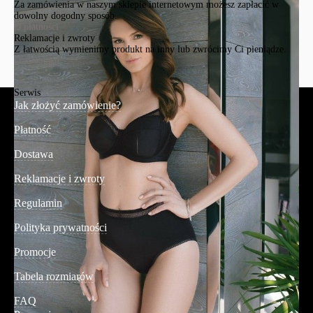
Za zamówienia w naszym sklepie internetowym możesz zapłacić w
dowolny dogodny sposób.
O płatności
Reklamacje i zwroty
Z łatwością wymienimy produkt na inny lub zwrócimy Ci pieniądze.
O zwrotach
Serwis
Jak złożyć zamówienie?
Płatność
Dostawa
Reklamacje i zwroty
Regulamin
Polityka prywatności
Promocje
Tabela rozmiarów
FAQ