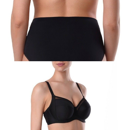
85E
85F
90C
90D
90E
90F
95C
95D
95E
Ilość:
-
+
DODAJ DO KOSZYKA
Jak złożyć zamówienie
POWIADOM MNIE O DOSTĘPNOŚCI
ПОЛУЧИТЬ ПО EMAIL
Dostawa
Kurier,
darmowa od 99 zł
czas dostawy: 1-2 dni robocze
Paczkomaty InPost 24/7,
darmowa od 50 zł
czas dostawy: 1-2 dni robocze
Odbiór osobisty
w sklepie Conte (Łodz)