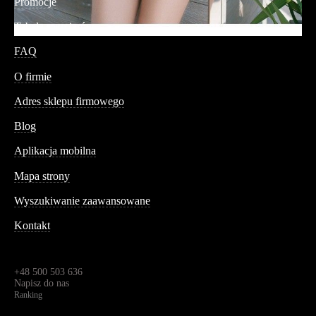
Promocje
Tabela rozmiarów
FAQ
Conteshop
O firmie
Adres sklepu firmowego
Blog
Aplikacja mobilna
Informacja
Mapa strony
Wyszukiwanie zaawansowane
Kontakt
Dane kontaktowe
Św. Teresy 91,
91-341, Łódź, Polska
+48 500 503 636
Napisz do nas
Ranking