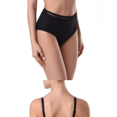
pn.- czw. 8:00 - 16:00, pt. 8:00 - 14:00
Opis produktu
Opinie
Pytania
O produkcie
Prostota i zwięzłość biustonoszy Nuance – hołd dla minimalistycznego
trendu, który ma wiele fanek. Każda linia jest starannie przemyślana i
służy jej przeznaczeniu: zapewnić maksymalny komfort i wsparcie.
Cechy modelu:
- miękka miseczka z boczną częścią korekcyjną, z fiszbinami;
- podnosi biust i nadaje kształt,
- efekt push-in po bokach dla doskonałego potrzymania i dopasowania,
- maksymalny komfort i nienaganne wsparcie.
SKU
1009010590480012
Skład
poliamid 93%; elastan 7%
Udostępnij produkt
Podmiot odpowiedzialny
EuroTrade Tex Sp z o.o.
Św. Teresy 91
91-341, Łódź, Polska
+48 500-503-636
info@conteshop.pl
Ten produkt nie ma pytań Możesz zadać pytanie, klikając przycisk
poniżej
Zadaj pytanie
Nowe pytanie