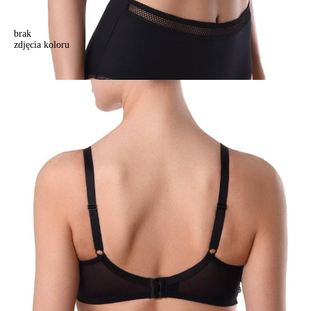
brak
zdjęcia koloru
Biustonosz NUANCE RB6069, r.75D, czarny
Biustonosz NUANCE RB6069, r.75D, czarny
122,90 zł
Kolory:
BRAK
ZDJĘCIA
BRAK
ZDJĘCIA
BRAK
ZDJĘCIA
BRAK
ZDJĘCIA
Rozmiary:
Tabela rozmiarów
75D
75E
75F
80C
80D
80E
80F
85C
85D