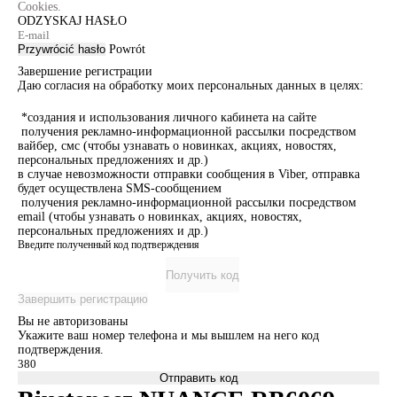
Cookies.
ODZYSKAJ HASŁO
Przywrócić hasło
Powrót
Завершение регистрации
Даю согласия на обработку моих персональных данных в целях:
*создания и использования личного кабинета на сайте
получения рекламно-информационной рассылки посредством
вайбер, смс (чтобы узнавать о новинках, акциях, новостях,
персональных предложениях и др.)
в случае невозможности отправки сообщения в Viber, отправка
будет осуществлена SMS-сообщением
получения рекламно-информационной рассылки посредством
email (чтобы узнавать о новинках, акциях, новостях,
персональных предложениях и др.)
Введите полученный код подтверждения
Получить код
Завершить регистрацию
Вы не авторизованы
Укажите ваш номер телефона и мы вышлем на него код
подтверждения.
Отправить код