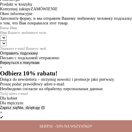
Produkt w koszyku
Kontynuuj zakupy
ZAMÓWIENIE
Okno informacyjne
Заполните форму, и мы отправим Вашему любимому человеку подсказку
о том, что Вам понравился этот товар.
Отправить подсказку
Письмо с подсказкой отправлено
Вернуться к покупкам
×
Odbierz 10% rabatu!
Dołącz do newslettera – otrzymuj nowości i promocje jako pierwszy.
Proszę podać prawidłowy adres e-mail.
Необходимо согласие на обработку персональных данных
Dla kobiet
Dla mężczyzn
Zapisz się
Nie, dziękuję 😔
×
✔
Thanks for the subscription!
SERP30: -30% NA WSZYSTKO*
Ok