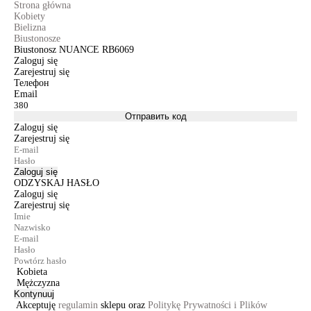
Strona główna
Kobiety
Bielizna
Biustonosze
Biustonosz NUANCE RB6069
Zaloguj się
Zarejestruj się
Телефон
Email
Отправить код
Zaloguj się
Zarejestruj się
Zaloguj się
ODZYSKAJ HASŁO
Zaloguj się
Zarejestruj się
Kobieta
Mężczyzna
Kontynuuj
Akceptuję
regulamin
sklepu oraz
Politykę Prywatności i Plików