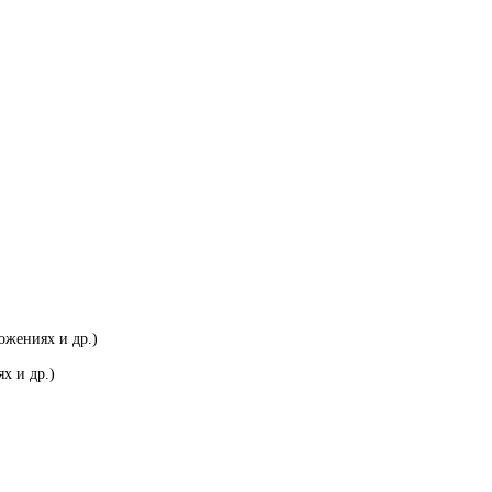
ожениях и др.)
х и др.)