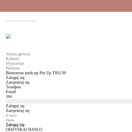
+48 500 503 636
KOBIETY
MĘŻCZYŹNI
DLA DZIEWCZYNEK
DL
Strona główna
Kobiety
Wyprzedaż
Bielizna
Biustonosz push-up Pin Up TB1139
Zaloguj się
Zarejestruj się
Телефон
Email
Zaloguj się
Zarejestruj się
Zaloguj się
ODZYSKAJ HASŁO