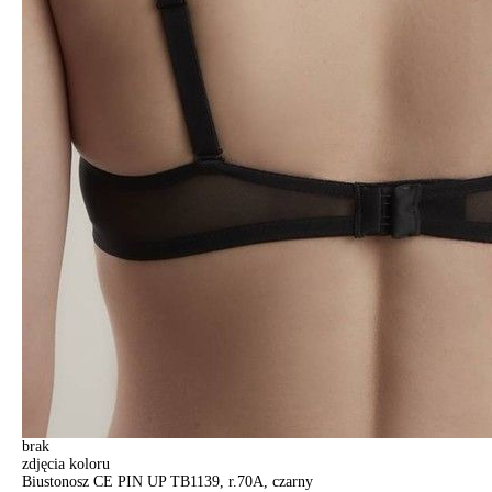
brak
zdjęcia koloru
Biustonosz CE PIN UP TB1139, r.70A, czarny