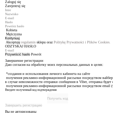
Zaloguj się
Zarejestruj się
Kobieta
Mężczyzna
Kontynuuj
Akceptuję
regulamin
sklepu oraz
Politykę Prywatności i Plików Cookies.
ODZYSKAJ HASŁO
Przywrócić hasło
Powrót
Завершение регистрации
Даю согласия на обработку моих персональных данных в целях:
*создания и использования личного кабинета на сайте
получения рекламно-информационной рассылки посредством вайбер, 
в случае невозможности отправки сообщения в Viber, отправка буде
получения рекламно-информационной рассылки посредством email (ч
Введите полученный код подтверждения
Получить код
Завершить регистрацию
Вы не авторизованы