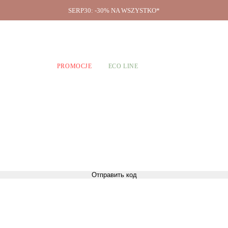
SERP30: -30% NA WSZYSTKO*
O firmie
A CHŁOPCÓW
PROMOCJE
ECO LINE
Отправить код