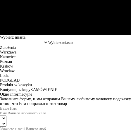
Św. Teresy 91, 91-341, Łódź, Poland, NIP 732-216-37-57, REGON
101144034, Powszechna Kasa Oszczędności Bank Polski SA, ul.
Puławska 15, 02-515 Warszawa: 30102034080000410205628799.
Godziny pracy: 8:00-16:00 od poniedziałku do piątku. Czas realizacji
zamówienia wynosi od 24h do 2 dni roboczych.
© 2026 EuroTrade Tex Sp. z o.o.
Wybierz miasta
Założenia
Warszawa
Katowice
Poznan
Krakow
Wroclaw
Lodz
PODGLĄD
Produkt w koszyku
Kontynuuj zakupy
ZAMÓWIENIE
Okno informacyjne
Заполните форму, и мы отправим Вашему любимому человеку подсказку
о том, что Вам понравился этот товар.