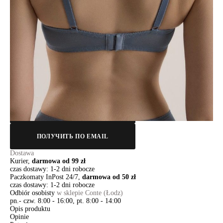
80B
80C
80D
85A
85B
85C
Ilość:
-
+
DODAJ DO KOSZYKA
Jak złożyć zamówienie
POWIADOM MNIE O DOSTĘPNOŚCI
ПОЛУЧИТЬ ПО EMAIL
Dostawa
Kurier,
darmowa od 99 zł
czas dostawy: 1-2 dni robocze
Paczkomaty InPost 24/7,
darmowa od 50 zł
czas dostawy: 1-2 dni robocze
Odbiór osobisty
w sklepie Conte (Łodz)
pn.- czw. 8:00 - 16:00, pt. 8:00 - 14:00
Opis produktu
Opinie