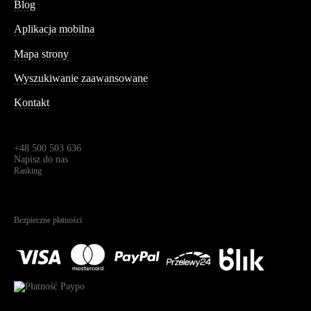
Blog
Aplikacja mobilna
Informacja
Mapa strony
Wyszukiwanie zaawansowane
Kontakt
Dane kontaktowe
Św. Teresy 91,
91-341, Łódź, Polska
+48 500 503 636
Napisz do nas
Ranking
4.95
Na podstawie
1825
recenzji
Bezpieczne płatności