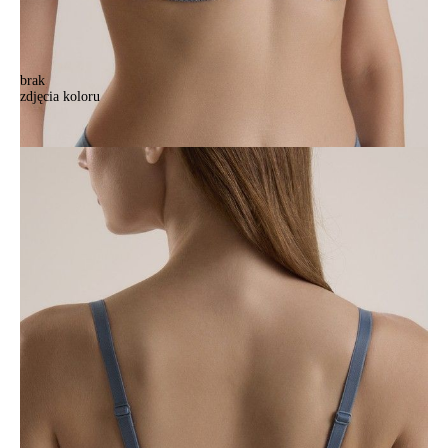
brak
zdjęcia koloru
Biustonosz CONTE ELEGANT MA CHERIE TB1154, r.70A,
niebieski topaz
Biustonosz CONTE ELEGANT MA CHERIE TB1154, r.70A,
niebieski topaz
171,90 zł
Kolory:
BRAK
ZDJĘCIA
BRAK
ZDJĘCIA
Rozmiary:
Tabela rozmiarów
70A
70B
70C
70D
75A
75B
75C
75D
80A