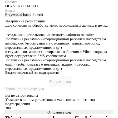
Cookies.
ODZYSKAJ HASŁO
Przywrócić hasło
Powrót
Завершение регистрации
Даю согласия на обработку моих персональных данных в целях:
*создания и использования личного кабинета на сайте
получения рекламно-информационной рассылки посредством
вайбер, смс (чтобы узнавать о новинках, акциях, новостях,
персональных предложениях и др.)
в случае невозможности отправки сообщения в Viber, отправка
будет осуществлена SMS-сообщением
получения рекламно-информационной рассылки посредством
email (чтобы узнавать о новинках, акциях, новостях,
персональных предложениях и др.)
Введите полученный код подтверждения
Получить код
Завершить регистрацию
Вы не авторизованы
Укажите ваш номер телефона и мы вышлем на него код
подтверждения.
Отправить код