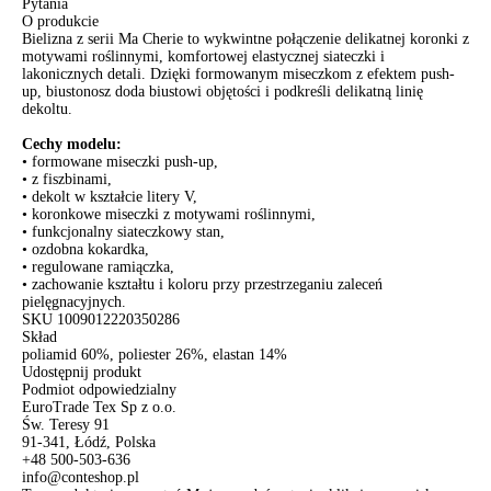
Pytania
O produkcie
Bielizna z serii Ma Cherie to wykwintne połączenie delikatnej koronki z
motywami roślinnymi, komfortowej elastycznej siateczki i
lakonicznych detali. Dzięki formowanym miseczkom z efektem push-
up, biustonosz doda biustowi objętości i podkreśli delikatną linię
dekoltu.
Cechy modelu:
• formowane miseczki push-up,
• z fiszbinami,
• dekolt w kształcie litery V,
• koronkowe miseczki z motywami roślinnymi,
• funkcjonalny siateczkowy stan,
• ozdobna kokardka,
• regulowane ramiączka,
• zachowanie kształtu i koloru przy przestrzeganiu zaleceń
pielęgnacyjnych.
SKU
1009012220350286
Skład
poliamid 60%, poliester 26%, elastan 14%
Udostępnij produkt
Podmiot odpowiedzialny
EuroTrade Tex Sp z o.o.
Św. Teresy 91
91-341, Łódź, Polska
+48 500-503-636
info@conteshop.pl