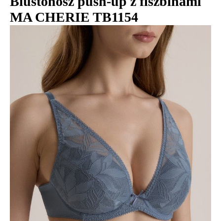
Biustonosz push-up z fiszbinami
MA CHERIE TB1154