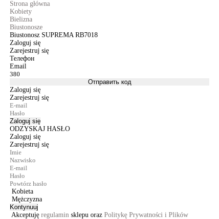
Strona główna
Kobiety
Bielizna
Biustonosze
Biustonosz SUPREMA RB7018
Zaloguj się
Zarejestruj się
Телефон
Email
Отправить код
Zaloguj się
Zarejestruj się
Zaloguj się
ODZYSKAJ HASŁO
Zaloguj się
Zarejestruj się
Kobieta
Mężczyzna
Kontynuuj
Akceptuję
regulamin
sklepu oraz
Politykę Prywatności i Plików