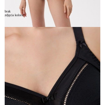
brak
zdjęcia koloru
Biustonosz SUPREMA RB7018, r.70B, czarny
Biustonosz SUPREMA RB7018, r.70B, czarny
126,90 zł
Kolory:
BRAK
ZDJĘCIA
BRAK
ZDJĘCIA
BRAK
ZDJĘCIA
BRAK
ZDJĘCIA
BRAK
ZDJĘCIA
BRAK
ZDJĘCIA
BRAK
ZDJĘCIA
Rozmiary:
Tabela rozmiarów
70B
70C
70D