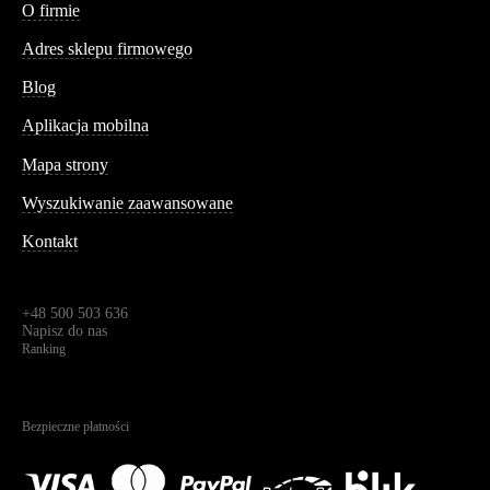
O firmie
Adres sklepu firmowego
Blog
Aplikacja mobilna
Informacja
Mapa strony
Wyszukiwanie zaawansowane
Kontakt
Dane kontaktowe
Św. Teresy 91,
91-341, Łódź, Polska
+48 500 503 636
Napisz do nas
Ranking
4.95
Na podstawie
1823
recenzji
Bezpieczne płatności