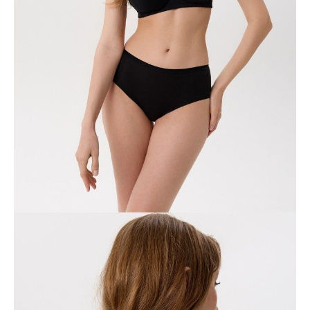
95E
95F
95G
Ilość:
-
+
DODAJ DO KOSZYKA
Jak złożyć zamówienie
POWIADOM MNIE O DOSTĘPNOŚCI
ПОЛУЧИТЬ ПО EMAIL
Dostawa
Kurier,
darmowa od 99 zł
czas dostawy: 1-2 dni robocze
Paczkomaty InPost 24/7,
darmowa od 50 zł
czas dostawy: 1-2 dni robocze
Odbiór osobisty
w sklepie Conte (Łodz)
pn.- czw. 8:00 - 16:00, pt. 8:00 - 14:00
Opis produktu
Opinie
Pytania
O produkcie
Biustonosz SUPREMA doskonale podtrzymuje i koryguje kształt piersi.