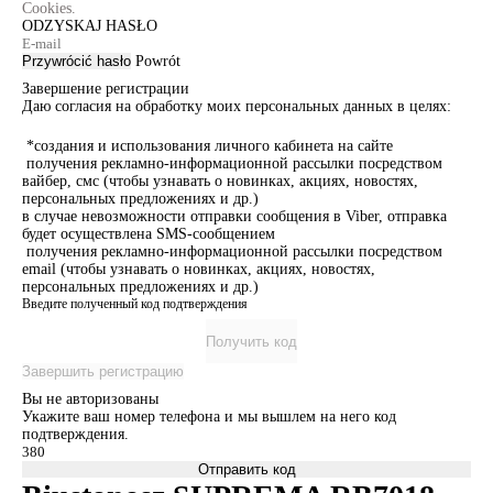
Cookies.
ODZYSKAJ HASŁO
Przywrócić hasło
Powrót
Завершение регистрации
Даю согласия на обработку моих персональных данных в целях:
*создания и использования личного кабинета на сайте
получения рекламно-информационной рассылки посредством
вайбер, смс (чтобы узнавать о новинках, акциях, новостях,
персональных предложениях и др.)
в случае невозможности отправки сообщения в Viber, отправка
будет осуществлена SMS-сообщением
получения рекламно-информационной рассылки посредством
email (чтобы узнавать о новинках, акциях, новостях,
персональных предложениях и др.)
Введите полученный код подтверждения
Получить код
Завершить регистрацию
Вы не авторизованы
Укажите ваш номер телефона и мы вышлем на него код
подтверждения.
Отправить код