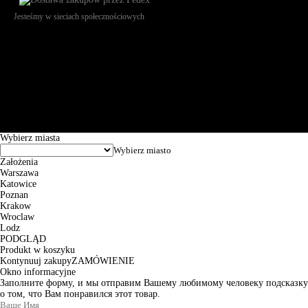
Jesteśmy w sieciach społecznościowych
Św. Teresy 91, 91-341, Łódź, Poland, NIP 732-216-37-57, REGON
101144034, Powszechna Kasa Oszczędności Bank Polski SA, ul.
Puławska 15, 02-515 Warszawa: 30102034080000410205628799.
Godziny pracy: 8:00-16:00 od poniedziałku do piątku. Czas realizacji
zamówienia wynosi od 24h do 2 dni roboczych.
© 2026 EuroTrade Tex Sp. z o.o.
Wybierz miasta
Założenia
Warszawa
Katowice
Poznan
Krakow
Wroclaw
Lodz
PODGLĄD
Produkt w koszyku
Kontynuuj zakupy
ZAMÓWIENIE
Okno informacyjne
Заполните форму, и мы отправим Вашему любимому человеку подсказку
о том, что Вам понравился этот товар.