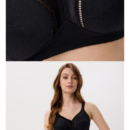
75B
75C
75D
75E
80B
80C
80D
80E
80F
80G
80H
85B
85C
85D
85E
85F
85G
85H
90B
90C
90D
90E
90F
90G
90H
95B
95C
95D