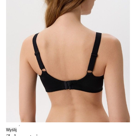
Wysoki poziom komfortu zapewniają funkcjonalne materiały i
wyrafinowane wzornictwo.
Cechy modelu:
- bez fiszbin,
- miseczka z nieelastycznej tkaniny żakardowej, laminowanej bawełną;
- dekoracja - "mereżka".
SKU
1009010300360012
Skład
poliamid 44%; poliester 30%; bawełna 15%; elastan 11%
Udostępnij produkt
Podmiot odpowiedzialny
EuroTrade Tex Sp z o.o.
Św. Teresy 91
91-341, Łódź, Polska
+48 500-503-636
info@conteshop.pl
Ten produkt nie ma pytań Możesz zadać pytanie, klikając przycisk
poniżej
Zadaj pytanie
Nowe pytanie
Wyślij