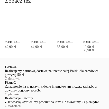
Zobacz też
Majtki "slipy" DAY BY DAY RP0001
Majtki "slipy" DAY BY DAY RP0002
Majtki "stringi" DAY BY DAY RP0003
Majtki "stringi" VOYAGE RP5016
49,90 zł
44,90 zł
35,90 zł
19,90 zł
36,90 zł
Dostawa
Realizujemy darmową dostawę na terenie całej Polski dla zamówień
powyżej 50 zł.
O dostawie
Płatność
Za zamówienia w naszym sklepie internetowym możesz zapłacić w
dowolny dogodny sposób.
O płatności
Reklamacje i zwroty
Z łatwością wymienimy produkt na inny lub zwrócimy Ci pieniądze.
O zwrotach