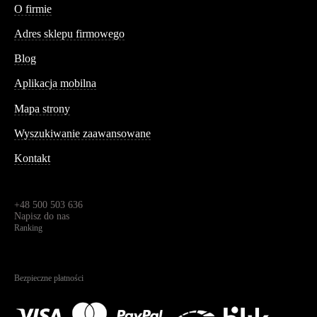
O firmie
Adres sklepu firmowego
Blog
Aplikacja mobilna
Informacja
Mapa strony
Wyszukiwanie zaawansowane
Kontakt
Dane kontaktowe
Św. Teresy 91,
91-341, Łódź, Polska
+48 500 503 636
Napisz do nas
Ranking
4.95
Na podstawie
1823
recenzji
Bezpieczne płatności