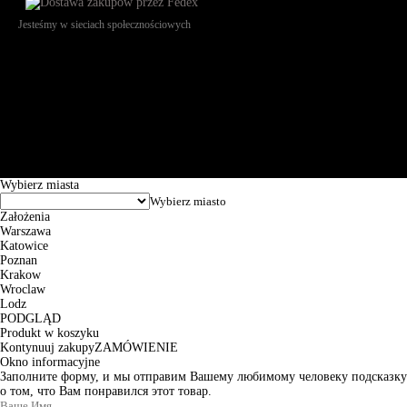
Jesteśmy w sieciach społecznościowych
Św. Teresy 91, 91-341, Łódź, Poland, NIP 732-216-37-57, REGON
101144034, Powszechna Kasa Oszczędności Bank Polski SA, ul.
Puławska 15, 02-515 Warszawa: 30102034080000410205628799.
Godziny pracy: 8:00-16:00 od poniedziałku do piątku. Czas realizacji
zamówienia wynosi od 24h do 2 dni roboczych.
© 2026 EuroTrade Tex Sp. z o.o.
Wybierz miasta
Założenia
Warszawa
Katowice
Poznan
Krakow
Wroclaw
Lodz
PODGLĄD
Produkt w koszyku
Kontynuuj zakupy
ZAMÓWIENIE
Okno informacyjne
Заполните форму, и мы отправим Вашему любимому человеку подсказку
о том, что Вам понравился этот товар.