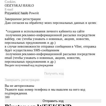
Cookies.
ODZYSKAJ HASŁO
Przywrócić hasło
Powrót
Завершение регистрации
Даю согласия на обработку моих персональных данных в целях:
*создания и использования личного кабинета на сайте
получения рекламно-информационной рассылки посредством
вайбер, смс (чтобы узнавать о новинках, акциях, новостях,
персональных предложениях и др.)
в случае невозможности отправки сообщения в Viber, отправка
будет осуществлена SMS-сообщением
получения рекламно-информационной рассылки посредством
email (чтобы узнавать о новинках, акциях, новостях,
персональных предложениях и др.)
Введите полученный код подтверждения
Получить код
Завершить регистрацию
Вы не авторизованы
Укажите ваш номер телефона и мы вышлем на него код
подтверждения.
Отправить код