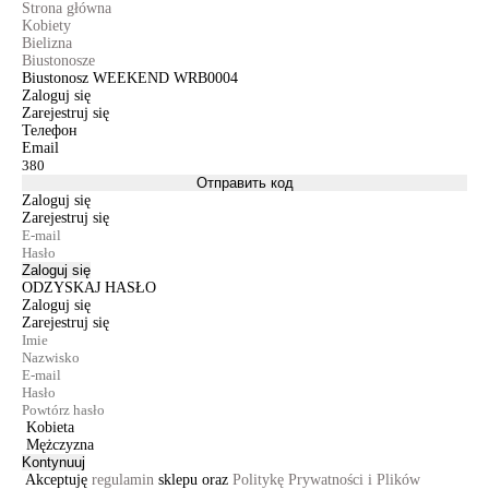
Strona główna
Kobiety
Bielizna
Biustonosze
Biustonosz WEEKEND WRB0004
Zaloguj się
Zarejestruj się
Телефон
Email
Отправить код
Zaloguj się
Zarejestruj się
Zaloguj się
ODZYSKAJ HASŁO
Zaloguj się
Zarejestruj się
Kobieta
Mężczyzna
Kontynuuj
Akceptuję
regulamin
sklepu oraz
Politykę Prywatności i Plików