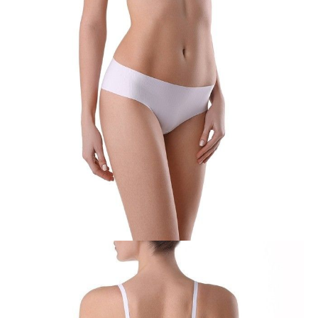
O produkcie
Biustonosz WEEKEND wykonany z elastycznej tkaniny w paski z
wykorzystaniem ażurowej taśmy i eleganckiej zawieszki jako dekoracji.
Cechy modelu:
- tłoczona miseczka push-up, z zakładką, z fiszbinami;
- dekoracyjna taśma po linii dekoltu,
- dekoracja na mostku.
SKU
1009010340350015
Skład
poliamid 62%; poliester 27%; elastan 11%
Udostępnij produkt
Podmiot odpowiedzialny
EuroTrade Tex Sp z o.o.
Św. Teresy 91
91-341, Łódź, Polska
+48 500-503-636
info@conteshop.pl
Ten produkt nie ma pytań Możesz zadać pytanie, klikając przycisk
poniżej
Zadaj pytanie
Nowe pytanie
Wyślij