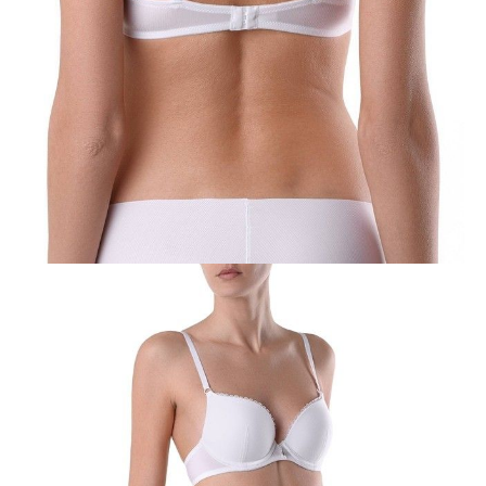
80D
80E
85B
85C
85D
Ilość:
-
+
DODAJ DO KOSZYKA
Jak złożyć zamówienie
POWIADOM MNIE O DOSTĘPNOŚCI
ПОЛУЧИТЬ ПО EMAIL
Dostawa
Kurier,
darmowa od 99 zł
czas dostawy: 1-2 dni robocze
Paczkomaty InPost 24/7,
darmowa od 50 zł
czas dostawy: 1-2 dni robocze
Odbiór osobisty
w sklepie Conte (Łodz)
pn.- czw. 8:00 - 16:00, pt. 8:00 - 14:00
Opis produktu
Opinie
Pytania