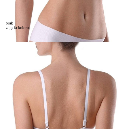
brak
zdjęcia koloru
Biustonosz damski WEEKEND WRB0004, r. 70A, biały
Biustonosz damski WEEKEND WRB0004, r. 70A, biały
133,90 zł
Kolory:
BRAK
ZDJĘCIA
Rozmiary:
Tabela rozmiarów
70A
70B
70C
70D
70E
75A
75B
75C
75D
75E
80A
80B
80C