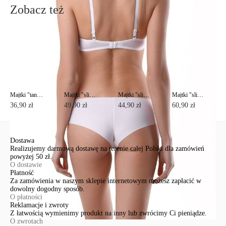
Zobacz też
Majtki "tanga" WEEKEND RP0007
Majtki "slipy" DAY BY DAY RP0001
Majtki "slipy" DAY BY DAY RP0002
Majtki "slipy" RENDEZVOUS RP2012
36,90 zł
49,90 zł
44,90 zł
60,90 zł
Dostawa
Realizujemy darmową dostawę na terenie całej Polski dla zamówień
powyżej 50 zł.
O dostawie
Płatność
Za zamówienia w naszym sklepie internetowym możesz zapłacić w
dowolny dogodny sposób.
O płatności
Reklamacje i zwroty
Z łatwością wymienimy produkt na inny lub zwrócimy Ci pieniądze.
O zwrotach