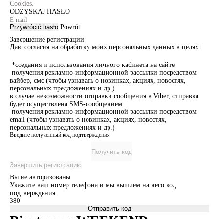
Cookies.
ODZYSKAJ HASŁO
Przywrócić hasło
Powrót
Завершение регистрации
Даю согласия на обработку моих персональных данных в целях:
*создания и использования личного кабинета на сайте
получения рекламно-информационной рассылки посредством
вайбер, смс (чтобы узнавать о новинках, акциях, новостях,
персональных предложениях и др.)
в случае невозможности отправки сообщения в Viber, отправка
будет осуществлена SMS-сообщением
получения рекламно-информационной рассылки посредством
email (чтобы узнавать о новинках, акциях, новостях,
персональных предложениях и др.)
Введите полученный код подтверждения
Получить код
Завершить регистрацию
Вы не авторизованы
Укажите ваш номер телефона и мы вышлем на него код
подтверждения.
Отправить код