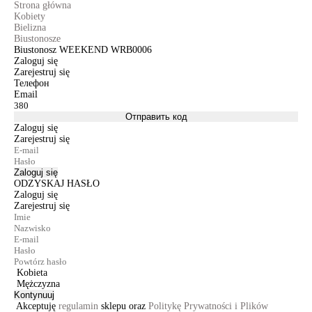
Strona główna
Kobiety
Bielizna
Biustonosze
Biustonosz WEEKEND WRB0006
Zaloguj się
Zarejestruj się
Телефон
Email
Отправить код
Zaloguj się
Zarejestruj się
Zaloguj się
ODZYSKAJ HASŁO
Zaloguj się
Zarejestruj się
Kobieta
Mężczyzna
Kontynuuj
Akceptuję
regulamin
sklepu oraz
Politykę Prywatności i Plików