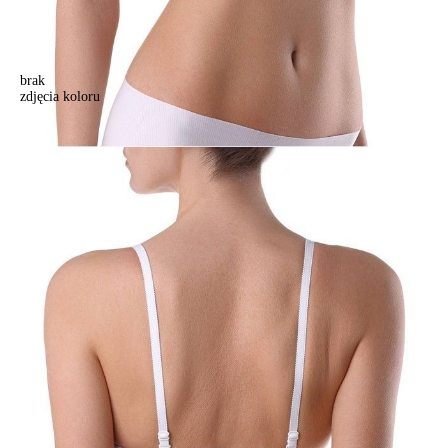
brak
zdjęcia koloru
Biustonosz damski WEEKEND WRB0006, r. 70A, biały
Biustonosz damski WEEKEND WRB0006, r. 70A, biały
137,90 zł
Kolory:
BRAK
ZDJĘCIA
Rozmiary:
Tabela rozmiarów
70A
70B
70C
70D
75A
75B
75C
75D
80A
80B
80C
80D
85A