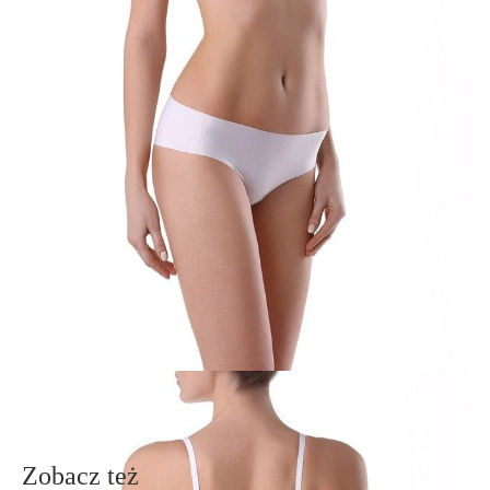
Cechy modelu:
- tłoczona miseczka push-up, z zakładką, z fiszbinami;
- ramiączka odpinane z tyłu,
- dekoracyjna taśma po linii dekoltu,
- dekoracja na mostku.
SKU
1009010350350015
Skład
poliamid 61%; poliester 28%; elastan 11%
Udostępnij produkt
Podmiot odpowiedzialny
EuroTrade Tex Sp z o.o.
Św. Teresy 91
91-341, Łódź, Polska
+48 500-503-636
info@conteshop.pl
Ten produkt nie ma pytań Możesz zadać pytanie, klikając przycisk
poniżej
Zadaj pytanie
Nowe pytanie
Wyślij
Zobacz też