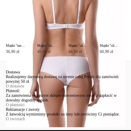
Majtki "tanga" WEEKEND RP0007
Majtki "slipy" DAY BY DAY RP0001
Majtki "slipy" DAY BY DAY RP0002
Majtki "slipy" RENDEZVOUS RP2012
36,90 zł
49,90 zł
44,90 zł
60,90 zł
Dostawa
Realizujemy darmową dostawę na terenie całej Polski dla zamówień
powyżej 50 zł.
O dostawie
Płatność
Za zamówienia w naszym sklepie internetowym możesz zapłacić w
dowolny dogodny sposób.
O płatności
Reklamacje i zwroty
Z łatwością wymienimy produkt na inny lub zwrócimy Ci pieniądze.
O zwrotach