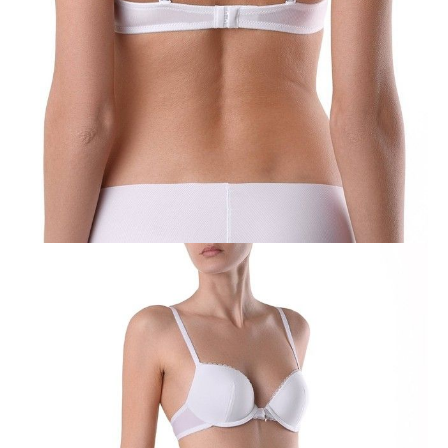
85B
85C
Ilość:
-
+
DODAJ DO KOSZYKA
Jak złożyć zamówienie
POWIADOM MNIE O DOSTĘPNOŚCI
ПОЛУЧИТЬ ПО EMAIL
Dostawa
Kurier,
darmowa od 99 zł
czas dostawy: 1-2 dni robocze
Paczkomaty InPost 24/7,
darmowa od 50 zł
czas dostawy: 1-2 dni robocze
Odbiór osobisty
w sklepie Conte (Łodz)
pn.- czw. 8:00 - 16:00, pt. 8:00 - 14:00
Opis produktu
Opinie
Pytania
O produkcie
Biustonosz WEEKEND wykonany z elastycznej tkaniny w paski z
wykorzystaniem ażurowej taśmy i eleganckiej zawieszki jako dekoracji.