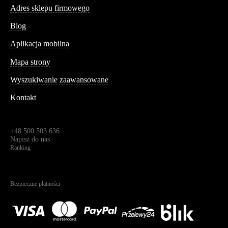
Adres sklepu firmowego
Blog
Aplikacja mobilna
Informacja
Mapa strony
Wyszukiwanie zaawansowane
Kontakt
Dane kontaktowe
Św. Teresy 91,
91-341, Łódź, Polska
+48 500 503 636
Napisz do nas
Ranking
4.95
Na podstawie
1823
recenzji
Bezpieczne płatności