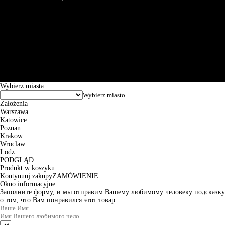
Św. Teresy 91, 91-341, Łódź, Poland, NIP 732-216-37-57, REGON
101144034, Powszechna Kasa Oszczędności Bank Polski SA, ul.
Puławska 15, 02-515 Warszawa: 30102034080000410205628799.
Godziny pracy: 8:00-16:00 od poniedziałku do piątku. Czas realizacji
zamówienia wynosi od 24h do 2 dni roboczych.
© 2026 EuroTrade Tex Sp. z o.o.
Wybierz miasta
Założenia
Warszawa
Katowice
Poznan
Krakow
Wroclaw
Lodz
PODGLĄD
Produkt w koszyku
Kontynuuj zakupy
ZAMÓWIENIE
Okno informacyjne
Заполните форму, и мы отправим Вашему любимому человеку подсказку
о том, что Вам понравился этот товар.