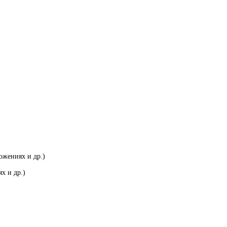
ожениях и др.)
х и др.)