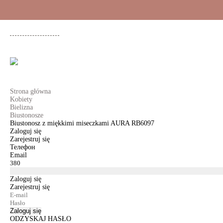
+48 500 503 636
KOBIETY
MĘŻCZYŹNI
DLA DZIEWCZYNEK
DL
Strona główna
Kobiety
Bielizna
Biustonosze
Biustonosz z miękkimi miseczkami AURA RB6097
Zaloguj się
Zarejestruj się
Телефон
Email
Zaloguj się
Zarejestruj się
Zaloguj się
ODZYSKAJ HASŁO