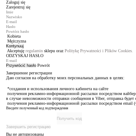
Zaloguj się
Zarejestruj się
Kobieta
Mężczyzna
Kontynuuj
Akceptuję
regulamin
sklepu oraz
Politykę Prywatności i Plików Cookies.
ODZYSKAJ HASŁO
Przywrócić hasło
Powrót
Завершение регистрации
Даю согласия на обработку моих персональных данных в целях:
*создания и использования личного кабинета на сайте
получения рекламно-информационной рассылки посредством вайбер, 
в случае невозможности отправки сообщения в Viber, отправка буде
получения рекламно-информационной рассылки посредством email (ч
Введите полученный код подтверждения
Получить код
Завершить регистрацию
Вы не авторизованы