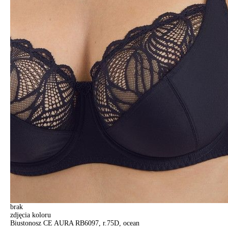
brak
zdjęcia koloru
Biustonosz CE AURA RB6097, r.75D, ocean