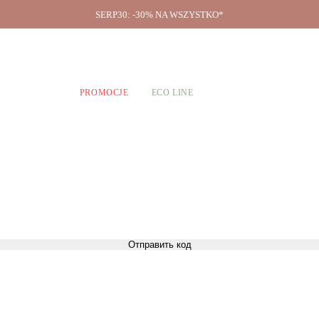
SERP30: -30% NA WSZYSTKO*
O firmie
A CHŁOPCÓW
PROMOCJE
ECO LINE
Отправить код