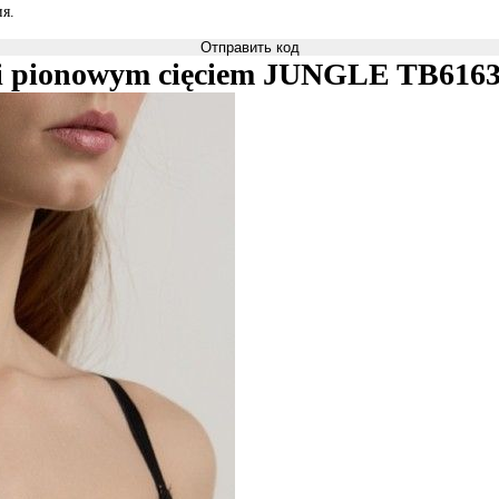
я.
Отправить код
i i pionowym cięciem JUNGLE TB616