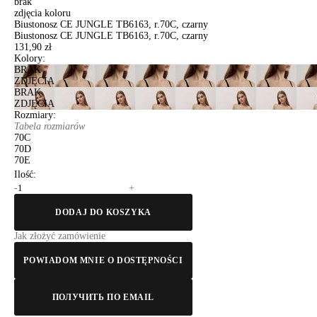
brak
zdjęcia koloru
Biustonosz CE JUNGLE TB6163, r.70C, czarny
Biustonosz CE JUNGLE TB6163, r.70C, czarny
131,90 zł
Kolory:
BRAK
ZDJĘCIA
BRAK
ZDJĘCIA
Rozmiary:
Tabela rozmiarów
70C
70D
70E
Ilość:
-
+
DODAJ DO KOSZYKA
Jak złożyć zamówienie
POWIADOM MNIE O DOSTĘPNOŚCI
ПОЛУЧИТЬ ПО EMAIL