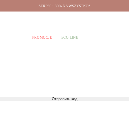
SERP30: -30% NA WSZYSTKO*
O firmie
A CHŁOPCÓW
PROMOCJE
ECO LINE
Отправить код