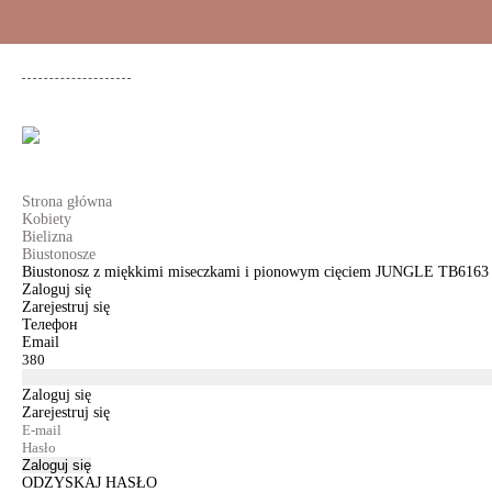
+48 500 503 636
KOBIETY
MĘŻCZYŹNI
DLA DZIEWCZYNEK
DL
Strona główna
Kobiety
Bielizna
Biustonosze
Biustonosz z miękkimi miseczkami i pionowym cięciem JUNGLE TB6163
Zaloguj się
Zarejestruj się
Телефон
Email
Zaloguj się
Zarejestruj się
Zaloguj się
ODZYSKAJ HASŁO