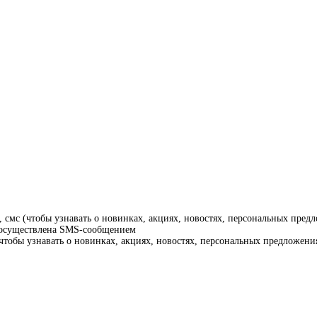
смс (чтобы узнавать о новинках, акциях, новостях, персональных предл
т осуществлена SMS-сообщением
тобы узнавать о новинках, акциях, новостях, персональных предложения