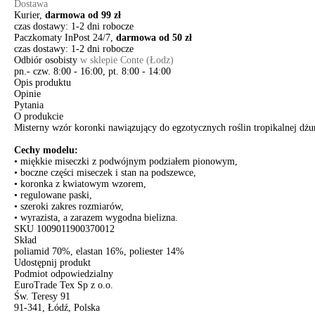
Dostawa
Kurier,
darmowa od 99 zł
czas dostawy: 1-2 dni robocze
Paczkomaty InPost 24/7,
darmowa od 50 zł
czas dostawy: 1-2 dni robocze
Odbiór osobisty
w sklepie Conte (Łodz)
pn.- czw. 8:00 - 16:00, pt. 8:00 - 14:00
Opis produktu
Opinie
Pytania
O produkcie
Misterny wzór koronki nawiązujący do egzotycznych roślin tropikalnej dżu
Cechy modelu:
• miękkie miseczki z podwójnym podziałem pionowym,
• boczne części miseczek i stan na podszewce,
• koronka z kwiatowym wzorem,
• regulowane paski,
• szeroki zakres rozmiarów,
• wyrazista, a zarazem wygodna bielizna.
SKU
1009011900370012
Skład
poliamid 70%, elastan 16%, poliester 14%
Udostępnij produkt
Podmiot odpowiedzialny
EuroTrade Tex Sp z o.o.
Św. Teresy 91
91-341, Łódź, Polska