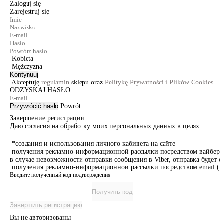
Zaloguj się
Zarejestruj się
Kobieta
Mężczyzna
Kontynuuj
Akceptuję
regulamin
sklepu oraz
Politykę Prywatności i Plików Cookies.
ODZYSKAJ HASŁO
Przywrócić hasło
Powrót
Завершение регистрации
Даю согласия на обработку моих персональных данных в целях:
*создания и использования личного кабинета на сайте
получения рекламно-информационной рассылки посредством вайбер, 
в случае невозможности отправки сообщения в Viber, отправка буде
получения рекламно-информационной рассылки посредством email (ч
Введите полученный код подтверждения
Получить код
Завершить регистрацию
Вы не авторизованы