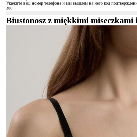
Укажите ваш номер телефона и мы вышлем на него код подтверждени
Biustonosz z miękkimi miseczkam