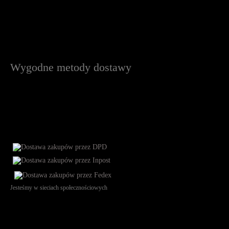
Wygodne metody dostawy
Jesteśmy w sieciach społecznościowych
Św. Teresy 91, 91-341, Łódź, Poland, NIP 732-216-37-57, REGON