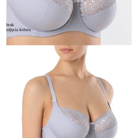
brak
zdjęcia koloru
Biustonosz CE SUPREMA RB6125, r.75D, błękitny
Biustonosz CE SUPREMA RB6125, r.75D, błękitny
118,90 zł
Kolory:
BRAK
ZDJĘCIA
BRAK
ZDJĘCIA
BRAK
ZDJĘCIA
Rozmiary:
Tabela rozmiarów
75D
75E
75F
80C
80D
80E
80F
85C
85D