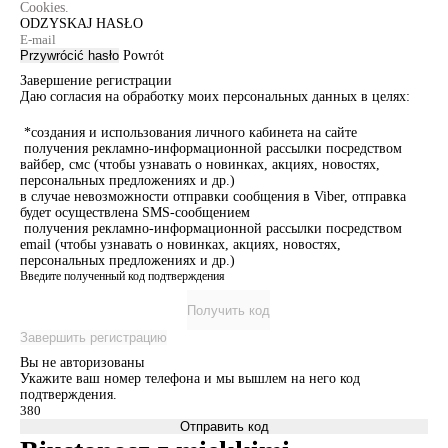
Cookies.
ODZYSKAJ HASŁO
Przywrócić hasło
Powrót
Завершение регистрации
Даю согласия на обработку моих персональных данных в целях:
*создания и использования личного кабинета на сайте
получения рекламно-информационной рассылки посредством
вайбер, смс (чтобы узнавать о новинках, акциях, новостях,
персональных предложениях и др.)
в случае невозможности отправки сообщения в Viber, отправка
будет осуществлена SMS-сообщением
получения рекламно-информационной рассылки посредством
email (чтобы узнавать о новинках, акциях, новостях,
персональных предложениях и др.)
Введите полученный код подтверждения
Получить код
Завершить регистрацию
Вы не авторизованы
Укажите ваш номер телефона и мы вышлем на него код
подтверждения.
Отправить код