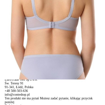
pn.- czw. 8:00 - 16:00, pt. 8:00 - 14:00
Opis produktu
Opinie
Pytania
O produkcie
Biustonosz z serii SUPREMA doskonale podtrzymuje i koryguje kształt
biustu. Wysoki poziom komfortu zapewniają funkcjonalne materiały i
dobrze zaprojektowana konstrukcja.
Cechy modelu:
• miękka miseczka z potrójnym przegubem ukośnym,
• z fiszbinami,
• przepiękna kwiecista koronka dla zachowania lekkiego wyglądu,
• ozdobny warkocz wzdłuż dekoltu,
• regulowane ramiączka,
• niezawodne wsparcie i absolutny komfort w ciągu dnia.
SKU
1009011080480876
Skład
poliester 58%, poliamid 32%, elastan 10%
Udostępnij produkt
Podmiot odpowiedzialny
EuroTrade Tex Sp z o.o.
Św. Teresy 91
91-341, Łódź, Polska
+48 500-503-636
info@conteshop.pl
Ten produkt nie ma pytań Możesz zadać pytanie, klikając przycisk
poniżej