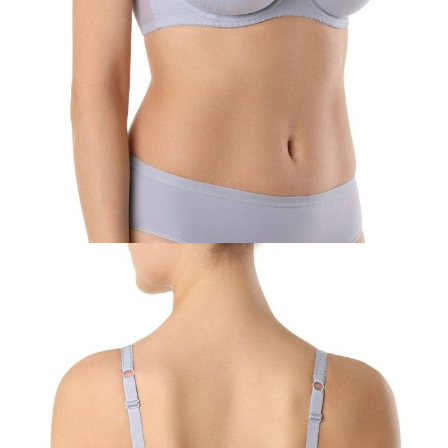
85E
85F
90C
90D
90E
90F
95C
95D
95E
Ilość:
-
+
DODAJ DO KOSZYKA
Jak złożyć zamówienie
POWIADOM MNIE O DOSTĘPNOŚCI
ПОЛУЧИТЬ ПО EMAIL
Dostawa
Kurier,
darmowa od 99 zł
czas dostawy: 1-2 dni robocze
Paczkomaty InPost 24/7,
darmowa od 50 zł
czas dostawy: 1-2 dni robocze
Odbiór osobisty
w sklepie Conte (Łodz)