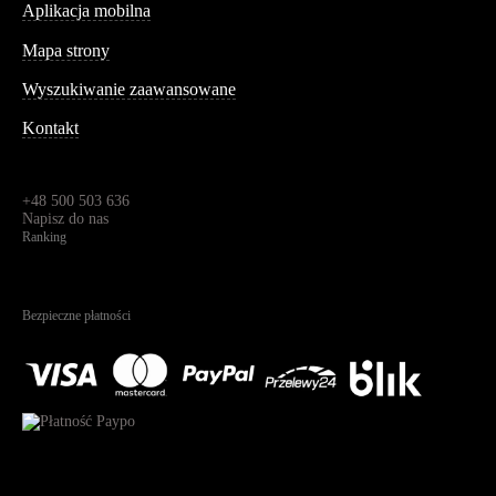
Aplikacja mobilna
Informacja
Mapa strony
Wyszukiwanie zaawansowane
Kontakt
Dane kontaktowe
Św. Teresy 91,
91-341, Łódź, Polska
+48 500 503 636
Napisz do nas
Ranking
4.95
Na podstawie
1823
recenzji
Bezpieczne płatności