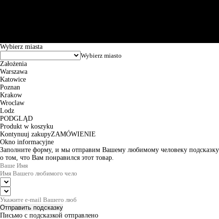
101144034, Powszechna Kasa Oszczędności Bank Polski SA, ul.
Puławska 15, 02-515 Warszawa: 30102034080000410205628799.
Godziny pracy: 8:00-16:00 od poniedziałku do piątku. Czas realizacji
zamówienia wynosi od 24h do 2 dni roboczych.
© 2026 EuroTrade Tex Sp. z o.o.
Wybierz miasta
Założenia
Warszawa
Katowice
Poznan
Krakow
Wroclaw
Lodz
PODGLĄD
Produkt w koszyku
Kontynuuj zakupy
ZAMÓWIENIE
Okno informacyjne
Заполните форму, и мы отправим Вашему любимому человеку подсказку
о том, что Вам понравился этот товар.
Отправить подсказку
Письмо с подсказкой отправлено