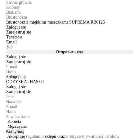
Strona główna
Kobiety
Bielizna
Biustonosze
Biustonosz z miękkimi miseczkami SUPREMA RB6125
Zaloguj się
Zarejestruj się
Телефон
Email
Отправить код
Zaloguj się
Zarejestruj się
Zaloguj się
ODZYSKAJ HASŁO
Zaloguj się
Zarejestruj się
Kobieta
Mężczyzna
Kontynuuj
Akceptuję
regulamin
sklepu oraz
Politykę Prywatności i Plików