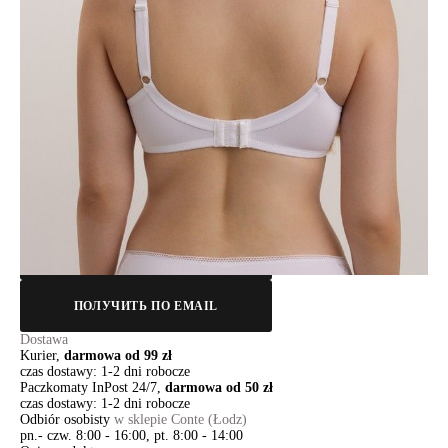
85H
85I
90G
90H
90I
95F
95G
95H
Ilość:
-
+
DODAJ DO KOSZYKA
Jak złożyć zamówienie
POWIADOM MNIE O DOSTĘPNOŚCI
ПОЛУЧИТЬ ПО EMAIL
Dostawa
Kurier,
darmowa od 99 zł
czas dostawy: 1-2 dni robocze
Paczkomaty InPost 24/7,
darmowa od 50 zł
czas dostawy: 1-2 dni robocze
Odbiór osobisty
w sklepie Conte (Łodz)
pn.- czw. 8:00 - 16:00, pt. 8:00 - 14:00