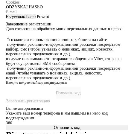
Cookies.
ODZYSKAJ HASŁO
Przywrócić hasło
Powrót
Завершение регистрации
Даю согласия на обработку моих персональных данных в целях:
*создания и использования личного кабинета на сайте
получения рекламно-информационной рассылки посредством
вайбер, смс (чтобы узнавать о новинках, акциях, новостях,
персональных предложениях и др.)
в случае невозможности отправки сообщения в Viber, отправка
будет осуществлена SMS-сообщением
получения рекламно-информационной рассылки посредством
email (чтобы узнавать о новинках, акциях, новостях,
персональных предложениях и др.)
Введите полученный код подтверждения
Получить код
Завершить регистрацию
Вы не авторизованы
Укажите ваш номер телефона и мы вышлем на него код
подтверждения.
Отправить код