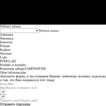
Św. Teresy 91, 91-341, Łódź, Poland, NIP 732-216-37-57, REGON
101144034, Powszechna Kasa Oszczędności Bank Polski SA, ul.
Puławska 15, 02-515 Warszawa: 30102034080000410205628799.
Godziny pracy: 8:00-16:00 od poniedziałku do piątku. Czas realizacji
zamówienia wynosi od 24h do 2 dni roboczych.
© 2026 EuroTrade Tex Sp. z o.o.
Wybierz miasta
Założenia
Warszawa
Katowice
Poznan
Krakow
Wroclaw
Lodz
PODGLĄD
Produkt w koszyku
Kontynuuj zakupy
ZAMÓWIENIE
Okno informacyjne
Заполните форму, и мы отправим Вашему любимому человеку подсказку
о том, что Вам понравился этот товар.
Отправить подсказку