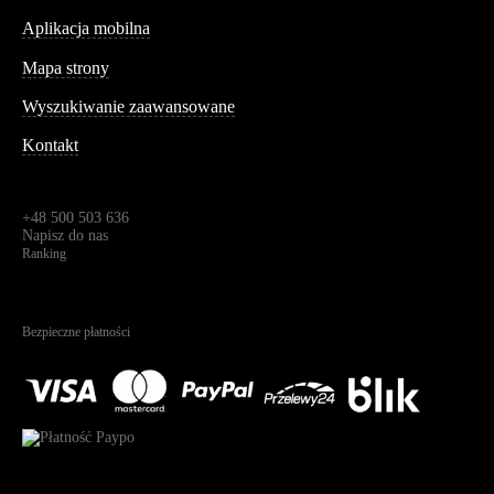
Aplikacja mobilna
Informacja
Mapa strony
Wyszukiwanie zaawansowane
Kontakt
Dane kontaktowe
Św. Teresy 91,
91-341, Łódź, Polska
+48 500 503 636
Napisz do nas
Ranking
4.95
Na podstawie
1823
recenzji
Bezpieczne płatności