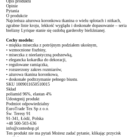
Opis produktu
Opinie
Pytania
O produkcie
Najcieńsza ażurowa koronkowa tkanina o wielu splotach i nitkach,
zgrabne linie kroju, lekkość wyglądu i doskonałe dopasowanie – seria
bielizny Lyrique stanie się ozdobą garderoby bieliźnianej.
Cechy modelu:
• miękka miseczka z potrójnym podziałem ukośnym,
• wzmocnione fiszbiny,
• miseczka z nieelastyczną podszewką,
• elegancka kokardka do dekoracji,
• regulowane ramiączka,
• rozszerzony zakres rozmiarów,
• ażurowa tkanina koronkowa,
• doskonałe podtrzymanie pełnego biustu.
SKU
1009011650510015
Skład
poliamid 96%, elastan 4%
Udostępnij produkt
Podmiot odpowiedzialny
EuroTrade Tex Sp z o.o.
Św. Teresy 91
91-341, Łódź, Polska
+48 500-503-636
info@conteshop.pl
Ten produkt nie ma pytań Możesz zadać pytanie, klikając przycisk