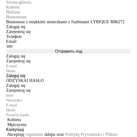
Strona główna
Kobiety
Bielizna
Biustonosze
Biustonosz z miękkimi miseczkami z fiszbinami LYRIQUE RB6272
Zaloguj się
Zarejestruj się
Телефон
Email
Отправить код
Zaloguj się
Zarejestruj się
Zaloguj się
ODZYSKAJ HASŁO
Zaloguj się
Zarejestruj się
Kobieta
Mężczyzna
Kontynuuj
Akceptuję
regulamin
sklepu oraz
Politykę Prywatności i Plików