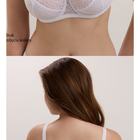
brak
zdjęcia koloru
Biustonosz CONTE ELEGANT LYRIQUE RB6272, r.75G, biały
Biustonosz CONTE ELEGANT LYRIQUE RB6272, r.75G, biały
165,90 zł
Kolory:
BRAK
ZDJĘCIA
BRAK
ZDJĘCIA
BRAK
ZDJĘCIA
Rozmiary:
Tabela rozmiarów
75G
75H
75I
80G
80H
80I
85G