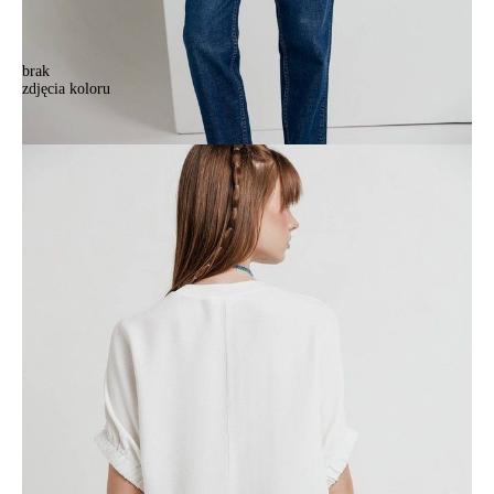
brak
zdjęcia koloru
.
.
209,90 zł
Kolory:
BRAK
ZDJĘCIA
Rozmiary:
Tabela rozmiarów
170-88-94/S
170-92-98/M
170-96-102/L
Ilość:
-
+
DODAJ DO KOSZYKA
Jak złożyć zamówienie
POWIADOM MNIE O DOSTĘPNOŚCI