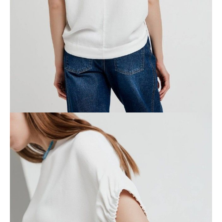
ПОЛУЧИТЬ ПО EMAIL
Dostawa
Kurier,
darmowa od 99 zł
czas dostawy: 1-2 dni robocze
Paczkomaty InPost 24/7,
darmowa od 50 zł
czas dostawy: 1-2 dni robocze
Odbiór osobisty
w sklepie Conte (Łodz)
pn.- czw. 8:00 - 16:00, pt. 8:00 - 14:00
Opis produktu
Opinie
Pytania
O produkcie
.
SKU
1006020620150972
Skład
.
Udostępnij produkt
Podmiot odpowiedzialny
EuroTrade Tex Sp z o.o.
Św. Teresy 91
91-341, Łódź, Polska
+48 500-503-636
info@conteshop.pl
Ten produkt nie ma pytań Możesz zadać pytanie, klikając przycisk
poniżej
Zadaj pytanie
Nowe pytanie