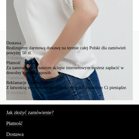
Wyślij
Dostawa
Realizujemy darmową dostawę na terenie całej Polski dla zamówień
powyżej 50 zł.
O dostawie
Płatność
Za zamówienia w naszym sklepie internetowym możesz zapłacić w
dowolny dogodny sposób.
O płatności
Reklamacje i zwroty
Z łatwością wymienimy produkt na inny lub zwrócimy Ci pieniądze.
O zwrotach
Serwis
Jak złożyć zamówienie?
Płatność
Dostawa