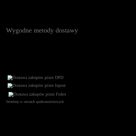
Wygodne metody dostawy
Jesteśmy w sieciach społecznościowych
Św. Teresy 91, 91-341, Łódź, Poland, NIP 732-216-37-57, REGON
101144034, Powszechna Kasa Oszczędności Bank Polski SA, ul.
Puławska 15, 02-515 Warszawa: 30102034080000410205628799.