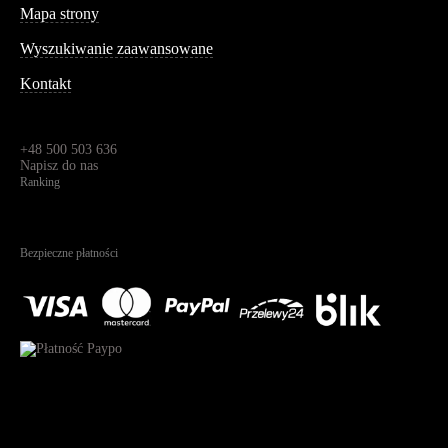
Mapa strony
Wyszukiwanie zaawansowane
Kontakt
Dane kontaktowe
Św. Teresy 91,
91-341, Łódź, Polska
+48 500 503 636
Napisz do nas
Ranking
4.95
Na podstawie
1826
recenzji
Bezpieczne płatności