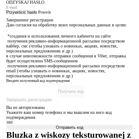
ODZYSKAJ HASŁO
Przywrócić hasło
Powrót
Завершение регистрации
Даю согласия на обработку моих персональных данных в целях:
*создания и использования личного кабинета на сайте
получения рекламно-информационной рассылки посредством
вайбер, смс (чтобы узнавать о новинках, акциях, новостях,
персональных предложениях и др.)
в случае невозможности отправки сообщения в Viber, отправка
будет осуществлена SMS-сообщением
получения рекламно-информационной рассылки посредством
email (чтобы узнавать о новинках, акциях, новостях,
персональных предложениях и др.)
Введите полученный код подтверждения
Получить код
Завершить регистрацию
Вы не авторизованы
Укажите ваш номер телефона и мы вышлем на него код
подтверждения.
Отправить код
Bluzka z wiskozy teksturowanej z