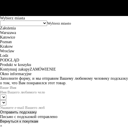
Godziny pracy: 8:00-16:00 od poniedziałku do piątku. Czas realizacji
zamówienia wynosi od 24h do 2 dni roboczych.
© 2026 EuroTrade Tex Sp. z o.o.
Wybierz miasta
Założenia
Warszawa
Katowice
Poznan
Krakow
Wroclaw
Lodz
PODGLĄD
Produkt w koszyku
Kontynuuj zakupy
ZAMÓWIENIE
Okno informacyjne
Заполните форму, и мы отправим Вашему любимому человеку подсказку
о том, что Вам понравился этот товар.
Отправить подсказку
Письмо с подсказкой отправлено
Вернуться к покупкам
×