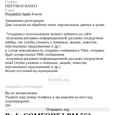
Cookies.
ODZYSKAJ HASŁO
Przywrócić hasło
Powrót
Завершение регистрации
Даю согласия на обработку моих персональных данных в целях:
*создания и использования личного кабинета на сайте
получения рекламно-информационной рассылки посредством
вайбер, смс (чтобы узнавать о новинках, акциях, новостях,
персональных предложениях и др.)
в случае невозможности отправки сообщения в Viber, отправка
будет осуществлена SMS-сообщением
получения рекламно-информационной рассылки посредством
email (чтобы узнавать о новинках, акциях, новостях,
персональных предложениях и др.)
Введите полученный код подтверждения
Получить код
Завершить регистрацию
Вы не авторизованы
Укажите ваш номер телефона и мы вышлем на него код
подтверждения.
Отправить код