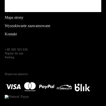
Blog
Aplikacja mobilna
Informacja
Mapa strony
Wyszukiwanie zaawansowane
Kontakt
Dane kontaktowe
Św. Teresy 91,
91-341, Łódź, Polska
+48 500 503 636
Napisz do nas
Ranking
4.95
Na podstawie
1826
recenzji
Bezpieczne płatności