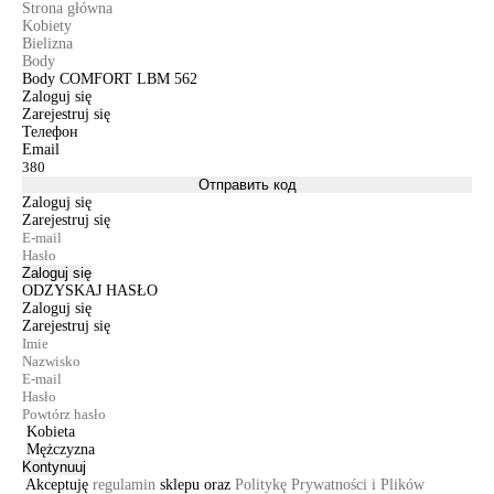
Strona główna
Kobiety
Bielizna
Body
Body COMFORT LBМ 562
Zaloguj się
Zarejestruj się
Телефон
Email
Отправить код
Zaloguj się
Zarejestruj się
Zaloguj się
ODZYSKAJ HASŁO
Zaloguj się
Zarejestruj się
Kobieta
Mężczyzna
Kontynuuj
Akceptuję
regulamin
sklepu oraz
Politykę Prywatności i Plików