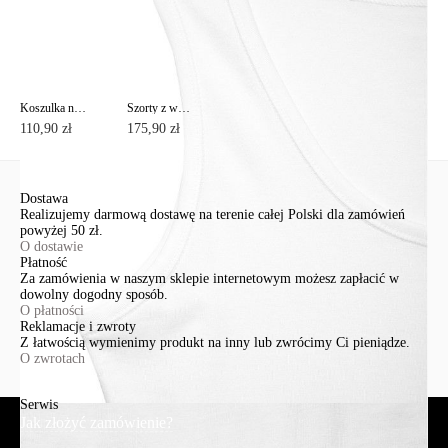
Koszulka neonowa z najwyższej jakości wiskozy "uczucie jedwabiu" LD 1120
Szorty z wysokim stanem z lnu premium UTAH
110,90 zł
175,90 zł
Dostawa
Realizujemy darmową dostawę na terenie całej Polski dla zamówień
powyżej 50 zł.
O dostawie
Płatność
Za zamówienia w naszym sklepie internetowym możesz zapłacić w
dowolny dogodny sposób.
O płatności
Reklamacje i zwroty
Z łatwością wymienimy produkt na inny lub zwrócimy Ci pieniądze.
O zwrotach
Serwis
Jak złożyć zamówienie?