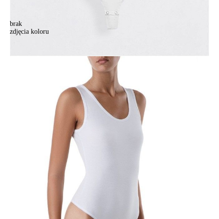
brak
zdjęcia koloru
Body damskie COMFORT LBM 562 16С-141, r. 164-84-90, biały
Body damskie COMFORT LBM 562 16С-141, r. 164-84-90, biały
65,90 zł
Kolory:
BRAK
ZDJĘCIA
BRAK
ZDJĘCIA
Rozmiary:
Tabela rozmiarów
164-84-90/XS
164-88-94/S
164-92-98/M
164-96-102/L
170-88-94/S
170-92-98/M
170-96-102/L
170-100-106/XL
Ilość:
-
+
DODAJ DO KOSZYKA