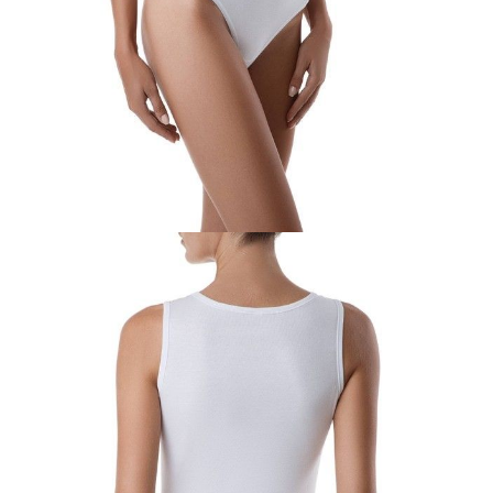
Jak złożyć zamówienie
POWIADOM MNIE O DOSTĘPNOŚCI
ПОЛУЧИТЬ ПО EMAIL
Dostawa
Kurier,
darmowa od 99 zł
czas dostawy: 1-2 dni robocze
Paczkomaty InPost 24/7,
darmowa od 50 zł
czas dostawy: 1-2 dni robocze
Odbiór osobisty
w sklepie Conte (Łodz)
pn.- czw. 8:00 - 16:00, pt. 8:00 - 14:00
Opis produktu
Opinie
Pytania
O produkcie
Klasyczne body damskie z gładkiej dzianiny z szerokimi ramiączkami.
Dół obszyty elastyczną taśmą z płaskim szwem. Zapinane na 2 napy.
Cechy modelu:
- okrągły dekolt z lamówką,
- przylegająca sylwetka,
- szerokie ramiączka,
- metalowe zapięcie,
- elastyczna dzianina,