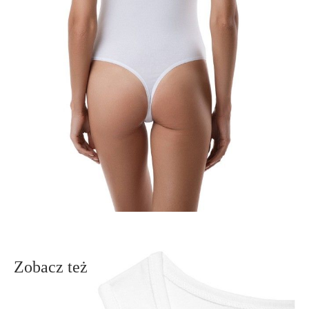
- bawełna najwyższej jakości,
- zachowanie koloru i kształtu przy zastosowaniu się do zaleceń
pielęgnacyjnych.
SKU
1008010020020015
Skład
bawełna 92%; elastan 8%
Udostępnij produkt
Podmiot odpowiedzialny
EuroTrade Tex Sp z o.o.
Św. Teresy 91
91-341, Łódź, Polska
+48 500-503-636
info@conteshop.pl
Ten produkt nie ma pytań Możesz zadać pytanie, klikając przycisk
poniżej
Zadaj pytanie
Nowe pytanie
Wyślij
Zobacz też