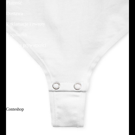
Płatność
Dostawa
Reklamacje i zwroty
Regulamin
Polityka prywatności
Promocje
Tabela rozmiarów
FAQ
Promocje
Tabela rozmiarów
FAQ
Conteshop
O firmie
Adres sklepu firmowego