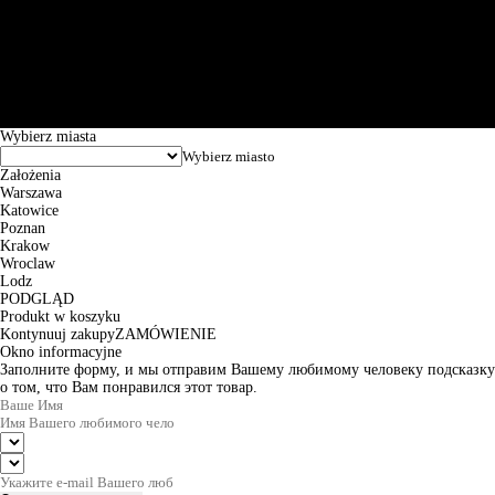
Św. Teresy 91, 91-341, Łódź, Poland, NIP 732-216-37-57, REGON
101144034, Powszechna Kasa Oszczędności Bank Polski SA, ul.
Puławska 15, 02-515 Warszawa: 30102034080000410205628799.
Godziny pracy: 8:00-16:00 od poniedziałku do piątku. Czas realizacji
zamówienia wynosi od 24h do 2 dni roboczych.
© 2026 EuroTrade Tex Sp. z o.o.
Wybierz miasta
Założenia
Warszawa
Katowice
Poznan
Krakow
Wroclaw
Lodz
PODGLĄD
Produkt w koszyku
Kontynuuj zakupy
ZAMÓWIENIE
Okno informacyjne
Заполните форму, и мы отправим Вашему любимому человеку подсказку
о том, что Вам понравился этот товар.