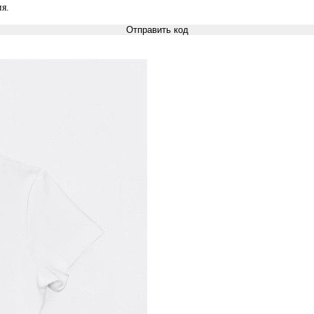
я.
Отправить код