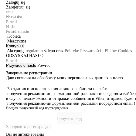
Zaloguj się
Zarejestruj się
Kobieta
Mężczyzna
Kontynuuj
Akceptuję
regulamin
sklepu oraz
Politykę Prywatności i Plików Cookies.
ODZYSKAJ HASŁO
Przywrócić hasło
Powrót
Завершение регистрации
Даю согласия на обработку моих персональных данных в целях:
*создания и использования личного кабинета на сайте
получения рекламно-информационной рассылки посредством вайбер, 
в случае невозможности отправки сообщения в Viber, отправка буде
получения рекламно-информационной рассылки посредством email (ч
Введите полученный код подтверждения
Получить код
Завершить регистрацию
Вы не авторизованы