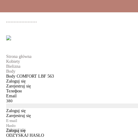
+48 500 503 636
KOBIETY
MĘŻCZYŹNI
DLA DZIEWCZYNEK
DL
Strona główna
Kobiety
Bielizna
Body
Body COMFORT LBF 563
Zaloguj się
Zarejestruj się
Телефон
Email
Zaloguj się
Zarejestruj się
Zaloguj się
ODZYSKAJ HASŁO