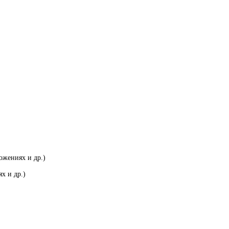
ожениях и др.)
х и др.)