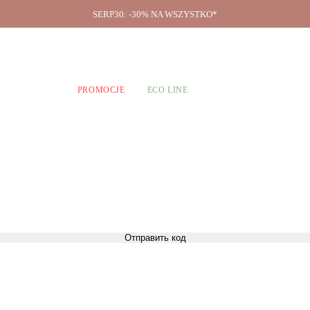
SERP30: -30% NA WSZYSTKO*
O firmie
A CHŁOPCÓW
PROMOCJE
ECO LINE
Отправить код