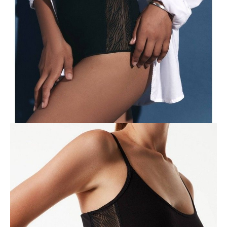
POWIADOM MNIE O DOSTĘPNOŚCI
ПОЛУЧИТЬ ПО EMAIL
Dostawa
Kurier,
darmowa od 99 zł
czas dostawy: 1-2 dni robocze
Paczkomaty InPost 24/7,
darmowa od 50 zł
czas dostawy: 1-2 dni robocze
Odbiór osobisty
w sklepie Conte (Łodz)
pn.- czw. 8:00 - 16:00, pt. 8:00 - 14:00
Opis produktu
Opinie
Pytania
O produkcie
Miękka bawełna, modne wstawki z koronki ze zwierzęcym printem i
dopasowany, wygodny krój — body Zebra zostały zaprojektowane tak,
aby zapewnić Ci wygodę i pewność siebie na co dzień.
Cechy modelu:
• bez rękawów,
•cienkie elastyczne paski,
•dopasowana sylwetka,
•majtki "slipy",
• nogawki obszyte wąską gumką,