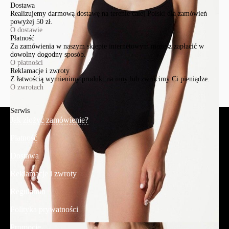
Dostawa
Realizujemy darmową dostawę na terenie całej Polski dla zamówień
powyżej 50 zł.
O dostawie
Płatność
Za zamówienia w naszym sklepie internetowym możesz zapłacić w
dowolny dogodny sposób.
O płatności
Reklamacje i zwroty
Z łatwością wymienimy produkt na inny lub zwrócimy Ci pieniądze.
O zwrotach
Serwis
Jak złożyć zamówienie?
Płatność
Dostawa
Reklamacje i zwroty
Regulamin
Polityka prywatności
Promocje