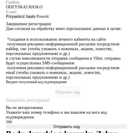
Cookies.
ODZYSKAJ HASŁO
Przywrócić hasło
Powrót
Завершение регистрации
Даю согласия на обработку моих персональных данных в целях:
*создания и использования личного кабинета на сайте
получения рекламно-информационной рассылки посредством
вайбер, смс (чтобы узнавать о новинках, акциях, новостях,
персональных предложениях и др.)
в случае невозможности отправки сообщения в Viber, отправка
будет осуществлена SMS-сообщением
получения рекламно-информационной рассылки посредством
email (чтобы узнавать о новинках, акциях, новостях,
персональных предложениях и др.)
Введите полученный код подтверждения
Получить код
Завершить регистрацию
Вы не авторизованы
Укажите ваш номер телефона и мы вышлем на него код
подтверждения.
Отправить код