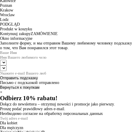
Katowice
Poznan
Krakow
Wroclaw
Lodz
PODGLĄD
Produkt w koszyku
Kontynuuj zakupy
ZAMÓWIENIE
Okno informacyjne
Заполните форму, и мы отправим Вашему любимому человеку подсказку
о том, что Вам понравился этот товар.
Отправить подсказку
Письмо с подсказкой отправлено
Вернуться к покупкам
×
Odbierz 10% rabatu!
Dołącz do newslettera – otrzymuj nowości i promocje jako pierwszy.
Proszę podać prawidłowy adres e-mail.
Необходимо согласие на обработку персональных данных
Dla kobiet
Dla mężczyzn