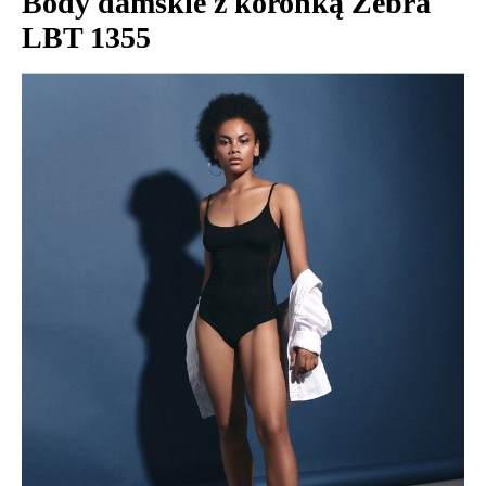
Body damskie z koronką Zebra
LBT 1355