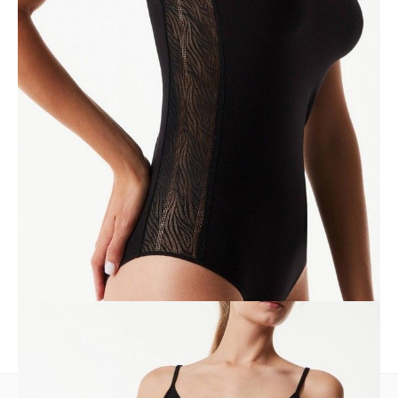
•metalowe zapięcie z dwoma guzikami,
•miękka, przyjemna dla ciała tkanina bawełniana;
•modne wstawki z koronki ze zwierzęcym printem,
•zachowanie koloru i kształtu przy zastosowaniu się do zaleceń
pielęgnacyjnych,
•zaprojektowany z myślą o Twojej wygodzie i pewności siebie.
SKU
1008010130060588
Skład
bawełna 96%, elastan 4% wstawka: poliamid 79%, elastan 21%
Udostępnij produkt
Podmiot odpowiedzialny
EuroTrade Tex Sp z o.o.
Św. Teresy 91
91-341, Łódź, Polska
+48 500-503-636
info@conteshop.pl
Ten produkt nie ma pytań Możesz zadać pytanie, klikając przycisk
poniżej
Zadaj pytanie
Nowe pytanie
Wyślij