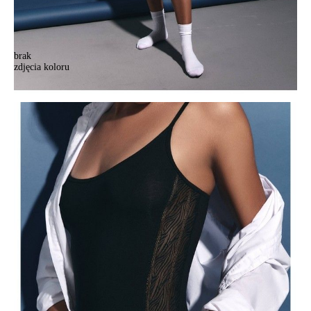
brak
zdjęcia koloru
Body damskie CE ZEBRA LBT 1355, r.170-100-106/XL, czarny
Body damskie CE ZEBRA LBT 1355, r.170-100-106/XL, czarny
110,90 zł
32%
74,90 zł
Kolory:
BRAK
ZDJĘCIA
Rozmiary:
Tabela rozmiarów
170-84-90/XS
170-88-94/S
170-92-98/M
170-96-102/L
170-100-106/XL
Ilość:
-
+
DODAJ DO KOSZYKA
Jak złożyć zamówienie