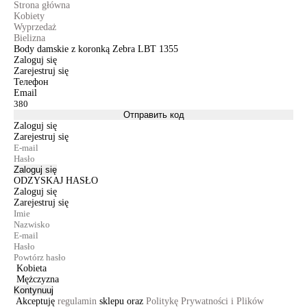
Strona główna
Kobiety
Wyprzedaż
Bielizna
Body damskie z koronką Zebra LBT 1355
Zaloguj się
Zarejestruj się
Телефон
Email
Отправить код
Zaloguj się
Zarejestruj się
Zaloguj się
ODZYSKAJ HASŁO
Zaloguj się
Zarejestruj się
Kobieta
Mężczyzna
Kontynuuj
Akceptuję
regulamin
sklepu oraz
Politykę Prywatności i Plików