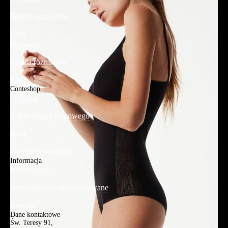
Tabela rozmiarów
FAQ
Promocje
Tabela rozmiarów
FAQ
Conteshop
O firmie
Adres sklepu firmowego
Blog
Aplikacja mobilna
Informacja
Mapa strony
Wyszukiwanie zaawansowane
Kontakt
Dane kontaktowe
Św. Teresy 91,