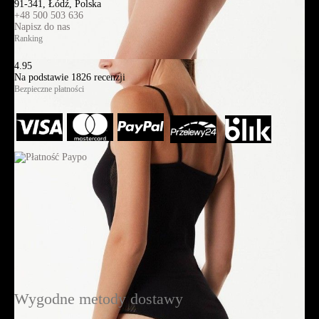
91-341, Łódź, Polska
+48 500 503 636
Napisz do nas
Ranking
4.95
Na podstawie
1826
recenzji
Bezpieczne płatności
Wygodne metody dostawy