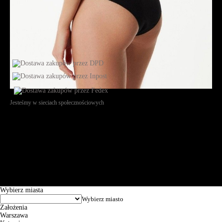
Jesteśmy w sieciach społecznościowych
Św. Teresy 91, 91-341, Łódź, Poland, NIP 732-216-37-57, REGON
101144034, Powszechna Kasa Oszczędności Bank Polski SA, ul.
Puławska 15, 02-515 Warszawa: 30102034080000410205628799.
Godziny pracy: 8:00-16:00 od poniedziałku do piątku. Czas realizacji
zamówienia wynosi od 24h do 2 dni roboczych.
© 2026 EuroTrade Tex Sp. z o.o.
Wybierz miasta
Założenia
Warszawa