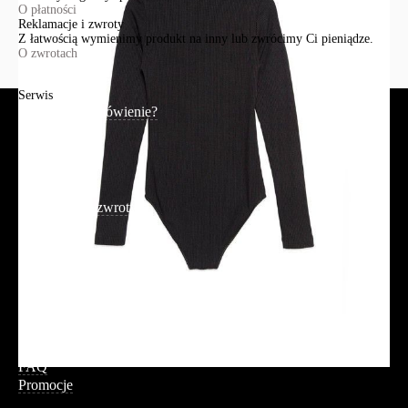
O płatności
Reklamacje i zwroty
Z łatwością wymienimy produkt na inny lub zwrócimy Ci pieniądze.
O zwrotach
Serwis
Jak złożyć zamówienie?
Płatność
Dostawa
Reklamacje i zwroty
Regulamin
Polityka prywatności
Promocje
Tabela rozmiarów
FAQ
Promocje