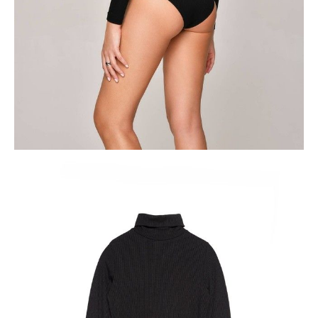
ПОЛУЧИТЬ ПО EMAIL
Dostawa
Kurier,
darmowa od 99 zł
czas dostawy: 1-2 dni robocze
Paczkomaty InPost 24/7,
darmowa od 50 zł
czas dostawy: 1-2 dni robocze
Odbiór osobisty
w sklepie Conte (Łodz)
pn.- czw. 8:00 - 16:00, pt. 8:00 - 14:00
Opis produktu
Opinie
Pytania
O produkcie
Klasyczny body-golf LBD 1154 ze stójką zajmie należne mu miejsce w
codziennej garderobie nowoczesnej kobiety: body świetnie komponuje
się ze spodniami i spódnicami.
Body doskonale ukrywa wady sylwetki i zapewnia wygodę przez cały
dzień.
· Wysoka stójka
· Długie rękawy, teksurowany splot
· Dopasowana sylwetka
· Metalowe zapięcie na dwa guziki
· Elastyczna koszulka
· Zachowuje kolor po wielu praniach
· Must have w podstawowej garderobie.
SKU
1006030190270588