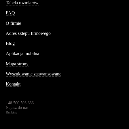
Tabela rozmiarów
FAQ
Conteshop
O firmie
Adres sklepu firmowego
Blog
Aplikacja mobilna
Informacja
Mapa strony
Wyszukiwanie zaawansowane
Kontakt
Dane kontaktowe
Św. Teresy 91,
91-341, Łódź, Polska
+48 500 503 636
Napisz do nas
Ranking
4.95
Na podstawie
1823
recenzji