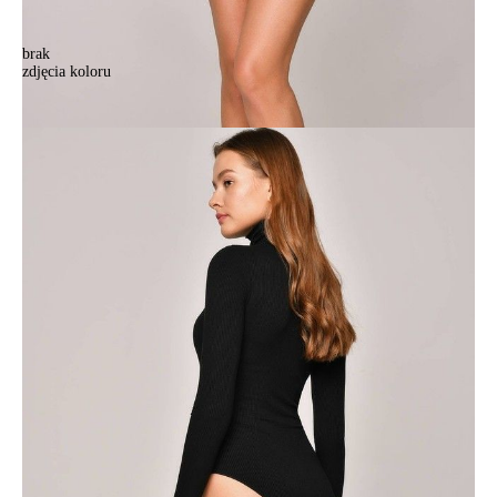
brak
zdjęcia koloru
Body CE LBD 1154, r.170-84-90, czarny
Body CE LBD 1154, r.170-84-90, czarny
137,90 zł
Kolory:
BRAK
ZDJĘCIA
Rozmiary:
Tabela rozmiarów
42/XS
44/S
46/M
48/L
50/XL
Ilość:
-
+
DODAJ DO KOSZYKA
Jak złożyć zamówienie
POWIADOM MNIE O DOSTĘPNOŚCI