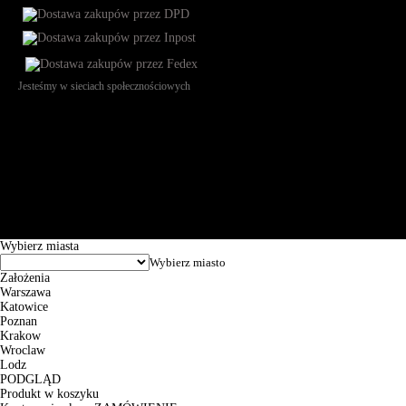
Jesteśmy w sieciach społecznościowych
Św. Teresy 91, 91-341, Łódź, Poland, NIP 732-216-37-57, REGON
101144034, Powszechna Kasa Oszczędności Bank Polski SA, ul.
Puławska 15, 02-515 Warszawa: 30102034080000410205628799.
Godziny pracy: 8:00-16:00 od poniedziałku do piątku. Czas realizacji
zamówienia wynosi od 24h do 2 dni roboczych.
© 2026 EuroTrade Tex Sp. z o.o.
Wybierz miasta
Założenia
Warszawa
Katowice
Poznan
Krakow
Wroclaw
Lodz
PODGLĄD
Produkt w koszyku