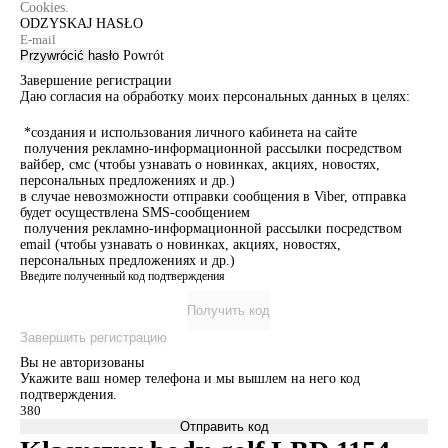
Cookies.
ODZYSKAJ HASŁO
Przywrócić hasło
Powrót
Завершение регистрации
Даю согласия на обработку моих персональных данных в целях:
*создания и использования личного кабинета на сайте
получения рекламно-информационной рассылки посредством
вайбер, смс (чтобы узнавать о новинках, акциях, новостях,
персональных предложениях и др.)
в случае невозможности отправки сообщения в Viber, отправка
будет осуществлена SMS-сообщением
получения рекламно-информационной рассылки посредством
email (чтобы узнавать о новинках, акциях, новостях,
персональных предложениях и др.)
Введите полученный код подтверждения
Получить код
Завершить регистрацию
Вы не авторизованы
Укажите ваш номер телефона и мы вышлем на него код
подтверждения.
Отправить код