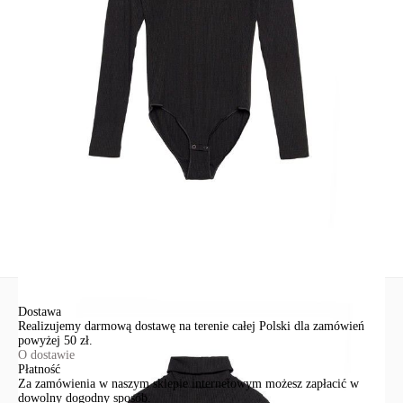
Skład
wiskoza 91%; elastan 9%
Udostępnij produkt
Podmiot odpowiedzialny
EuroTrade Tex Sp z o.o.
Św. Teresy 91
91-341, Łódź, Polska
+48 500-503-636
info@conteshop.pl
Ten produkt nie ma pytań Możesz zadać pytanie, klikając przycisk
poniżej
Zadaj pytanie
Nowe pytanie
Wyślij
Dostawa
Realizujemy darmową dostawę na terenie całej Polski dla zamówień
powyżej 50 zł.
O dostawie
Płatność
Za zamówienia w naszym sklepie internetowym możesz zapłacić w
dowolny dogodny sposób.