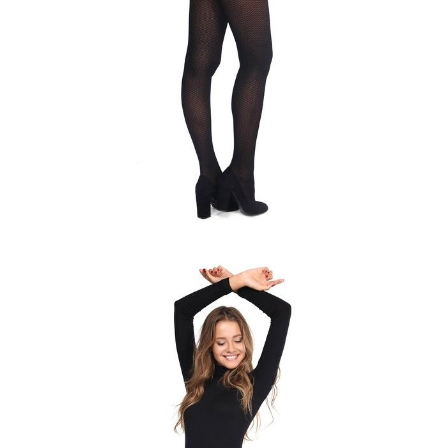
48/L
50/XL
50/XL
Ilość:
-
+
DODAJ DO KOSZYKA
Jak złożyć zamówienie
POWIADOM MNIE O DOSTĘPNOŚCI
ПОЛУЧИТЬ ПО EMAIL
Dostawa
Kurier,
darmowa od 99 zł
czas dostawy: 1-2 dni robocze
Paczkomaty InPost 24/7,
darmowa od 50 zł
czas dostawy: 1-2 dni robocze
Odbiór osobisty
w sklepie Conte (Łodz)
pn.- czw. 8:00 - 16:00, pt. 8:00 - 14:00
Opis produktu
Opinie
Pytania
O produkcie
Body damskie CONTE ELEGANT LBD 601, r.158,164-100-106,