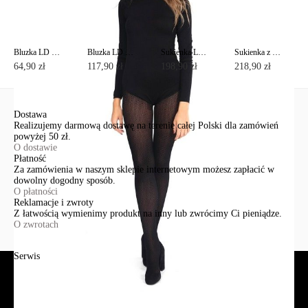
Bluzka LD 498
Bluzka LD 478
Sukienka LPL 523
Sukienka z koronkową wstawką i kieszeniami po bokach LPL 530
64,90 zł
117,90 zł
198,90 zł
218,90 zł
Dostawa
Realizujemy darmową dostawę na terenie całej Polski dla zamówień
powyżej 50 zł.
O dostawie
Płatność
Za zamówienia w naszym sklepie internetowym możesz zapłacić w
dowolny dogodny sposób.
O płatności
Reklamacje i zwroty
Z łatwością wymienimy produkt na inny lub zwrócimy Ci pieniądze.
O zwrotach
Serwis
Jak złożyć zamówienie?
Płatność