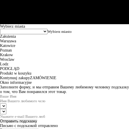
101144034, Powszechna Kasa Oszczędności Bank Polski SA, ul.
Puławska 15, 02-515 Warszawa: 30102034080000410205628799.
Godziny pracy: 8:00-16:00 od poniedziałku do piątku. Czas realizacji
zamówienia wynosi od 24h do 2 dni roboczych.
© 2026 EuroTrade Tex Sp. z o.o.
Wybierz miasta
Założenia
Warszawa
Katowice
Poznan
Krakow
Wroclaw
Lodz
PODGLĄD
Produkt w koszyku
Kontynuuj zakupy
ZAMÓWIENIE
Okno informacyjne
Заполните форму, и мы отправим Вашему любимому человеку подсказку
о том, что Вам понравился этот товар.
Отправить подсказку
Письмо с подсказкой отправлено