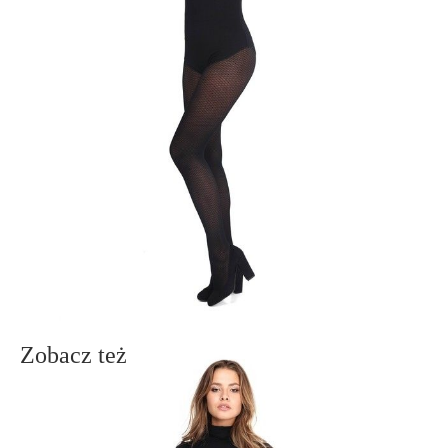
czarny
SKU
1006030010010012
Skład
wiskoza 95%; elastan 5%
Udostępnij produkt
Podmiot odpowiedzialny
EuroTrade Tex Sp z o.o.
Św. Teresy 91
91-341, Łódź, Polska
+48 500-503-636
info@conteshop.pl
Ten produkt nie ma pytań Możesz zadać pytanie, klikając przycisk
poniżej
Zadaj pytanie
Nowe pytanie
Wyślij
Zobacz też