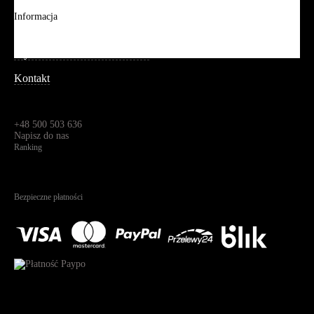
Aplikacja mobilna
Informacja
Mapa strony
Wyszukiwanie zaawansowane
Kontakt
Dane kontaktowe
Św. Teresy 91,
91-341, Łódź, Polska
+48 500 503 636
Napisz do nas
Ranking
4.95
Na podstawie
1823
recenzji
Bezpieczne płatności