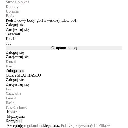
Strona główna
Kobiety
Ubrania
Body
Podstawowy body-golf z wiskozy LBD 601
Zaloguj się
Zarejestruj się
Телефон
Email
Отправить код
Zaloguj się
Zarejestruj się
Zaloguj się
ODZYSKAJ HASŁO
Zaloguj się
Zarejestruj się
Kobieta
Mężczyzna
Kontynuuj
Akceptuję
regulamin
sklepu oraz
Politykę Prywatności i Plików