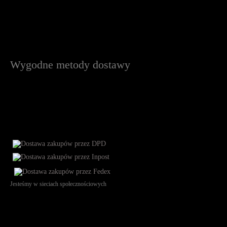
Wygodne metody dostawy
Jesteśmy w sieciach społecznościowych
Św. Teresy 91, 91-341, Łódź, Poland, NIP 732-216-37-57, REGON