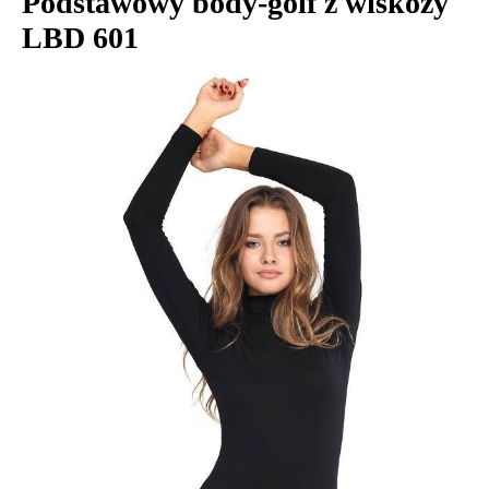
Podstawowy body-golf z wiskozy
LBD 601