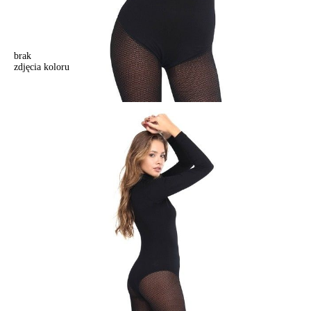
brak
zdjęcia koloru
Body damskie. CELG LBD 601, r. 158,164-100-106, czarny
Body damskie. CELG LBD 601, r. 158,164-100-106, czarny
118,90 zł
Kolory:
BRAK
ZDJĘCIA
BRAK
ZDJĘCIA
BRAK
ZDJĘCIA
BRAK
ZDJĘCIA
BRAK
ZDJĘCIA
BRAK
ZDJĘCIA
Rozmiary:
Tabela rozmiarów
44/S
46/M
48/L