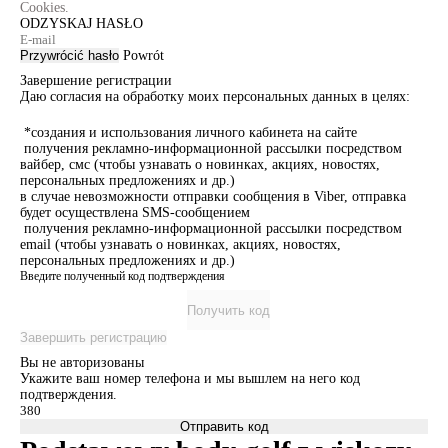
Cookies.
ODZYSKAJ HASŁO
Przywrócić hasło
Powrót
Завершение регистрации
Даю согласия на обработку моих персональных данных в целях:
*создания и использования личного кабинета на сайте
получения рекламно-информационной рассылки посредством
вайбер, смс (чтобы узнавать о новинках, акциях, новостях,
персональных предложениях и др.)
в случае невозможности отправки сообщения в Viber, отправка
будет осуществлена SMS-сообщением
получения рекламно-информационной рассылки посредством
email (чтобы узнавать о новинках, акциях, новостях,
персональных предложениях и др.)
Введите полученный код подтверждения
Получить код
Завершить регистрацию
Вы не авторизованы
Укажите ваш номер телефона и мы вышлем на него код
подтверждения.
Отправить код