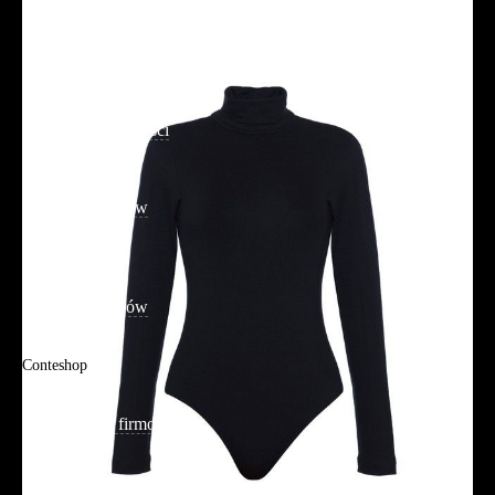
Dostawa
Reklamacje i zwroty
Regulamin
Polityka prywatności
Promocje
Tabela rozmiarów
FAQ
Promocje
Tabela rozmiarów
FAQ
Conteshop
O firmie
Adres sklepu firmowego
Blog