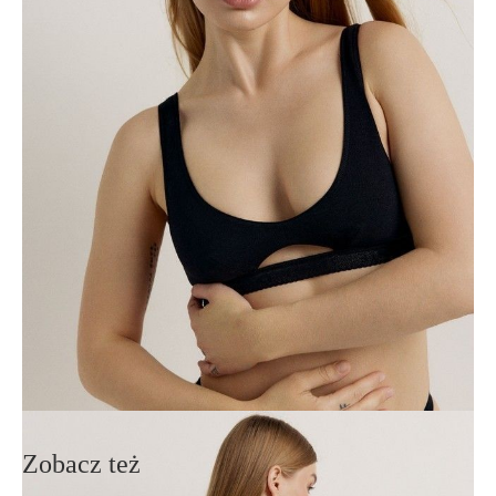
· u dołu szeroka, elastyczna koronka,
· lekka tkanina bawełniana najwyższej jakości,
· zachowanie kształtu i koloru po wielokrotnych praniach przy
zastosowaniu się do zaleceń pielęgnacyjnych,
· efektowna i wygodna bielizna.
SKU
1008021110070588
Skład
bawełna 95%, elastan 5%
Udostępnij produkt
Podmiot odpowiedzialny
EuroTrade Tex Sp z o.o.
Św. Teresy 91
91-341, Łódź, Polska
+48 500-503-636
info@conteshop.pl
Ten produkt nie ma pytań Możesz zadać pytanie, klikając przycisk
poniżej
Zadaj pytanie
Nowe pytanie
Wyślij
Zobacz też