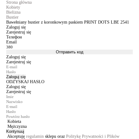
Strona główna
Kobiety
Bielizna
Bustier
Bawełniany bustier z koronkowym paskiem PRINT DOTS LBE 2541
Zaloguj się
Zarejestruj się
Телефон
Email
Отправить код
Zaloguj się
Zarejestruj się
Zaloguj się
ODZYSKAJ HASŁO
Zaloguj się
Zarejestruj się
Kobieta
Mężczyzna
Kontynuuj
Akceptuję
regulamin
sklepu oraz
Politykę Prywatności i Plików