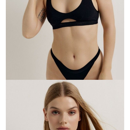
DODAJ DO KOSZYKA
Jak złożyć zamówienie
POWIADOM MNIE O DOSTĘPNOŚCI
ПОЛУЧИТЬ ПО EMAIL
Dostawa
Kurier,
darmowa od 99 zł
czas dostawy: 1-2 dni robocze
Paczkomaty InPost 24/7,
darmowa od 50 zł
czas dostawy: 1-2 dni robocze
Odbiór osobisty
w sklepie Conte (Łodz)
pn.- czw. 8:00 - 16:00, pt. 8:00 - 14:00
Opis produktu
Opinie
Pytania
O produkcie
Bustier wykonana z najwyższej jakości bawełny, aby zapewnić
maksymalną swobodę ruchów, wygodę i pewność siebie każdego dnia.
Cechy modelu:
· bez fiszbin,
· miękkie miseczki z podszewką,
· wyprofilowane wycięcie pod biustem,