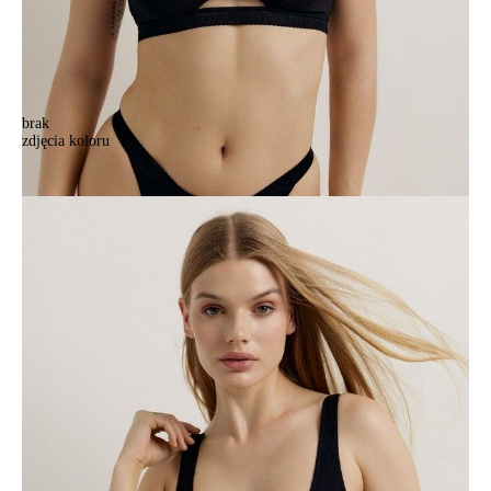
brak
zdjęcia koloru
Bustier CONTE ELEGANT PRINT DOTS LBE 2541, r.170-84/XS,
czarny
Bustier CONTE ELEGANT PRINT DOTS LBE 2541, r.170-84/XS,
czarny
81,90 zł
Kolory:
BRAK
ZDJĘCIA
BRAK
ZDJĘCIA
Rozmiary:
Tabela rozmiarów
170-84/XS
170-88/S
170-92/M
170-96/L
Ilość:
-
+