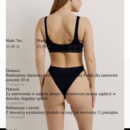
Majtki "brazyliany" z bawełny PRINT DOTS LBR 2543
Majtki "brazyliany" z bawełny PRINT DOTS LBR 2544
Majtki "brazyliany" z bawełny PRINT DOTS LTA 2542
35,90 zł
43,90 zł
25,90 zł
46,90 zł
Dostawa
Realizujemy darmową dostawę na terenie całej Polski dla zamówień
powyżej 50 zł.
O dostawie
Płatność
Za zamówienia w naszym sklepie internetowym możesz zapłacić w
dowolny dogodny sposób.
O płatności
Reklamacje i zwroty
Z łatwością wymienimy produkt na inny lub zwrócimy Ci pieniądze.
O zwrotach