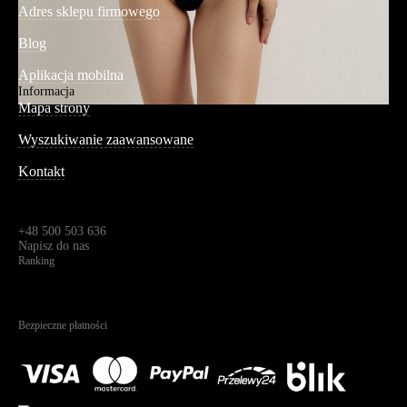
Adres sklepu firmowego
Blog
Aplikacja mobilna
Informacja
Mapa strony
Wyszukiwanie zaawansowane
Kontakt
Dane kontaktowe
Św. Teresy 91,
91-341, Łódź, Polska
+48 500 503 636
Napisz do nas
Ranking
4.95
Na podstawie
1823
recenzji
Bezpieczne płatności