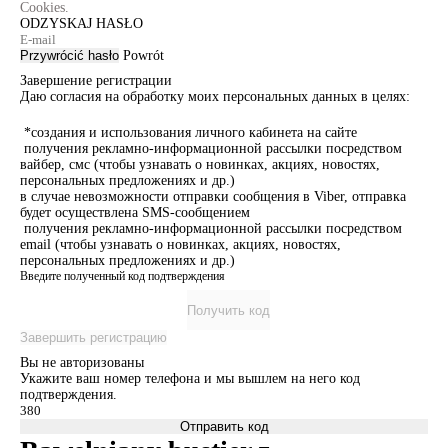
Cookies.
ODZYSKAJ HASŁO
Przywrócić hasło
Powrót
Завершение регистрации
Даю согласия на обработку моих персональных данных в целях:
*создания и использования личного кабинета на сайте
получения рекламно-информационной рассылки посредством
вайбер, смс (чтобы узнавать о новинках, акциях, новостях,
персональных предложениях и др.)
в случае невозможности отправки сообщения в Viber, отправка
будет осуществлена SMS-сообщением
получения рекламно-информационной рассылки посредством
email (чтобы узнавать о новинках, акциях, новостях,
персональных предложениях и др.)
Введите полученный код подтверждения
Получить код
Завершить регистрацию
Вы не авторизованы
Укажите ваш номер телефона и мы вышлем на него код
подтверждения.
Отправить код