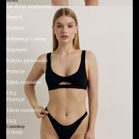
Serwis
Jak złożyć zamówienie?
Płatność
Dostawa
Reklamacje i zwroty
Regulamin
Polityka prywatności
Promocje
Tabela rozmiarów
FAQ
Promocje
Tabela rozmiarów
FAQ
Conteshop
O firmie