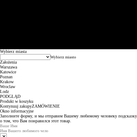
Św. Teresy 91, 91-341, Łódź, Poland, NIP 732-216-37-57, REGON
101144034, Powszechna Kasa Oszczędności Bank Polski SA, ul.
Puławska 15, 02-515 Warszawa: 30102034080000410205628799.
Godziny pracy: 8:00-16:00 od poniedziałku do piątku. Czas realizacji
zamówienia wynosi od 24h do 2 dni roboczych.
© 2026 EuroTrade Tex Sp. z o.o.
Wybierz miasta
Założenia
Warszawa
Katowice
Poznan
Krakow
Wroclaw
Lodz
PODGLĄD
Produkt w koszyku
Kontynuuj zakupy
ZAMÓWIENIE
Okno informacyjne
Заполните форму, и мы отправим Вашему любимому человеку подсказку
о том, что Вам понравился этот товар.