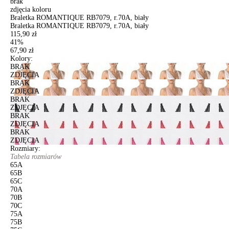
brak
zdjęcia koloru
Braletka ROMANTIQUE RB7079, r.70A, biały
Braletka ROMANTIQUE RB7079, r.70A, biały
115,90 zł
41%
67,90 zł
Kolory:
BRAK
ZDJĘCIA
BRAK
ZDJĘCIA
BRAK
ZDJĘCIA
BRAK
ZDJĘCIA
BRAK
ZDJĘCIA
Rozmiary:
Tabela rozmiarów
65A
65B
65C
70A
70B
70C
75A
75B