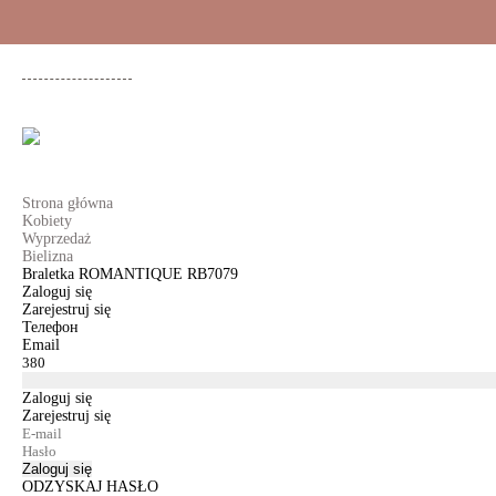
+48 500 503 636
KOBIETY
MĘŻCZYŹNI
DLA DZIEWCZYNEK
DL
Strona główna
Kobiety
Wyprzedaż
Bielizna
Braletka ROMANTIQUE RB7079
Zaloguj się
Zarejestruj się
Телефон
Email
Zaloguj się
Zarejestruj się
Zaloguj się
ODZYSKAJ HASŁO