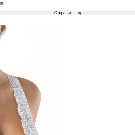
я.
Отправить код