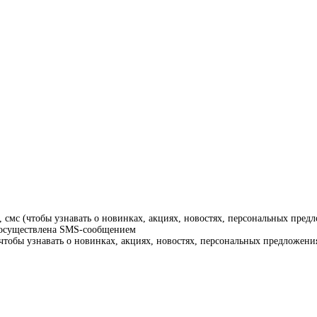
смс (чтобы узнавать о новинках, акциях, новостях, персональных предл
т осуществлена SMS-сообщением
тобы узнавать о новинках, акциях, новостях, персональных предложения