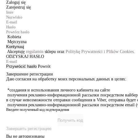
Zaloguj się
Zarejestruj się
Kobieta
Mężczyzna
Kontynuuj
Akceptuję
regulamin
sklepu oraz
Politykę Prywatności i Plików Cookies.
ODZYSKAJ HASŁO
Przywrócić hasło
Powrót
Завершение регистрации
Даю согласия на обработку моих персональных данных в целях:
*создания и использования личного кабинета на сайте
получения рекламно-информационной рассылки посредством вайбер, 
в случае невозможности отправки сообщения в Viber, отправка буде
получения рекламно-информационной рассылки посредством email (ч
Введите полученный код подтверждения
Получить код
Завершить регистрацию
Вы не авторизованы