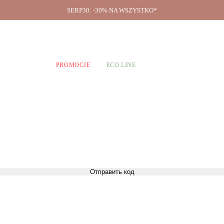
SERP30: -30% NA WSZYSTKO*
O firmie
A CHŁOPCÓW
PROMOCJE
ECO LINE
Отправить код