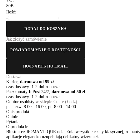
75C
80B
Ilość:
-
+
DODAJ DO KOSZYKA
Jak złożyć zamówienie
POWIADOM MNIE O DOSTĘPNOŚCI
ПОЛУЧИТЬ ПО EMAIL
Dostawa
Kurier,
darmowa od 99 zł
czas dostawy: 1-2 dni robocze
Paczkomaty InPost 24/7,
darmowa od 50 zł
czas dostawy: 1-2 dni robocze
Odbiór osobisty
w sklepie Conte (Łodz)
pn.- czw. 8:00 - 16:00, pt. 8:00 - 14:00
Opis produktu
Opinie
Pytania
O produkcie
Biustonosz ROMANTIQUE ucieleśnia wszystkie cechy klasycznej, romantyc
aplikacje elegancko uzupełniają delikatny wizerunek.