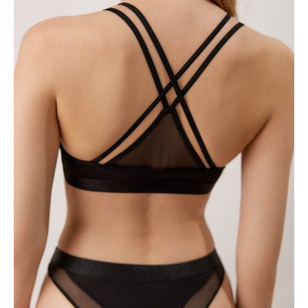
pewności siebie.
BAMBUS PREMIUM
: Najwyższej jakości tkanina, która zapewnia
ciepło, gdy jest zimno i chłód, gdy jest gorąco. Dobrze wchłania
wilgoć, ale jednocześnie eliminuje pojawianie się nieprzyjemnego
zapachu. Nie powoduje podrażnień skóry.
Cechy modelu:
• bez fiszbin,
• podwójne miękkie miseczki wykonane z bambusowej przędzy i
siateczki,
• rozcięcie pod biustem,
• cienkie, skrzyżowane elastyczne ramiączka;
• wstawka z kręconej siateczki z tyłu,
• u dołu szeroka gumka z logo marki,
• zachowanie kształtu i koloru przy jednoczesnym przestrzeganiu
zaleceń dotyczących pielęgnacji,
• efektowna i wygodna bielizna.
SKU
1008020920070588
Skład
włókno bambusowe 49%, poliamid 40%, elastan 11%
Udostępnij produkt
Podmiot odpowiedzialny
EuroTrade Tex Sp z o.o.
Św. Teresy 91
91-341, Łódź, Polska
+48 500-503-636
info@conteshop.pl