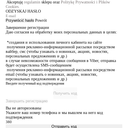
Akceptuję
regulamin
sklepu oraz
Politykę Prywatności i Plików
Cookies.
ODZYSKAJ HASŁO
Przywrócić hasło
Powrót
Завершение регистрации
Даю согласия на обработку моих персональных данных в целях:
*создания и использования личного кабинета на сайте
получения рекламно-информационной рассылки посредством
вайбер, смс (чтобы узнавать о новинках, акциях, новостях,
персональных предложениях и др.)
в случае невозможности отправки сообщения в Viber, отправка
будет осуществлена SMS-сообщением
получения рекламно-информационной рассылки посредством
email (чтобы узнавать о новинках, акциях, новостях,
персональных предложениях и др.)
Введите полученный код подтверждения
Получить код
Завершить регистрацию
Вы не авторизованы
Укажите ваш номер телефона и мы вышлем на него код
подтверждения.
Отправить код