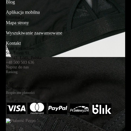
Blog
Aplikacja mobilna
Informacja
Mapa strony
Wyszukiwanie zaawansowane
Kontakt
Dane kontaktowe
Św. Teresy 91,
91-341, Łódź, Polska
+48 500 503 636
Napisz do nas
Ranking
4.95
Na podstawie
1825
recenzji
Bezpieczne płatności