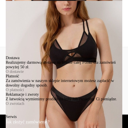
Ten produkt nie ma pytań Możesz zadać pytanie, klikając przycisk
poniżej
Zadaj pytanie
Nowe pytanie
Wyślij
Dostawa
Realizujemy darmową dostawę na terenie całej Polski dla zamówień
powyżej 50 zł.
O dostawie
Płatność
Za zamówienia w naszym sklepie internetowym możesz zapłacić w
dowolny dogodny sposób.
O płatności
Reklamacje i zwroty
Z łatwością wymienimy produkt na inny lub zwrócimy Ci pieniądze.
O zwrotach
Serwis
Jak złożyć zamówienie?