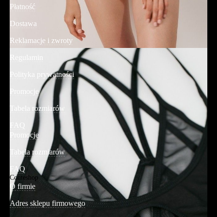
Płatność
Dostawa
Reklamacje i zwroty
Regulamin
Polityka prywatności
Promocje
Tabela rozmiarów
FAQ
Promocje
Tabela rozmiarów
FAQ
Conteshop
O firmie
Adres sklepu firmowego