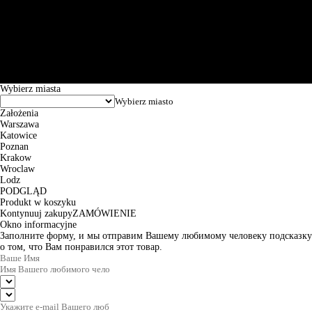
Św. Teresy 91, 91-341, Łódź, Poland, NIP 732-216-37-57, REGON
101144034, Powszechna Kasa Oszczędności Bank Polski SA, ul.
Puławska 15, 02-515 Warszawa: 30102034080000410205628799.
Godziny pracy: 8:00-16:00 od poniedziałku do piątku. Czas realizacji
zamówienia wynosi od 24h do 2 dni roboczych.
© 2026 EuroTrade Tex Sp. z o.o.
Wybierz miasta
Założenia
Warszawa
Katowice
Poznan
Krakow
Wroclaw
Lodz
PODGLĄD
Produkt w koszyku
Kontynuuj zakupy
ZAMÓWIENIE
Okno informacyjne
Заполните форму, и мы отправим Вашему любимому человеку подсказку
о том, что Вам понравился этот товар.