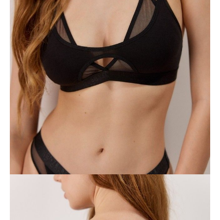
170-92/M
170-96/L
Ilość:
-
+
DODAJ DO KOSZYKA
Jak złożyć zamówienie
POWIADOM MNIE O DOSTĘPNOŚCI
ПОЛУЧИТЬ ПО EMAIL
Dostawa
Kurier,
darmowa od 99 zł
czas dostawy: 1-2 dni robocze
Paczkomaty InPost 24/7,
darmowa od 50 zł
czas dostawy: 1-2 dni robocze
Odbiór osobisty
w sklepie Conte (Łodz)
pn.- czw. 8:00 - 16:00, pt. 8:00 - 14:00
Opis produktu
Opinie
Pytania
O produkcie
Dwuczęściowy bustier z włókna bambusowego i elastycznej siateczki
zaprojektowany z myślą o maksymalnej swobodzie ruchów, komforcie i