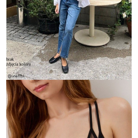
brak
zdjęcia koloru
Bustier damski CE DOUBLE CONTE LBE 2499, r.170-84/XS, czarny
Bustier damski CE DOUBLE CONTE LBE 2499, r.170-84/XS, czarny
82,90 zł
24%
62,90 zł
Kolory:
BRAK
ZDJĘCIA
BRAK
ZDJĘCIA
Rozmiary:
Tabela rozmiarów
170-84/XS
170-88/S