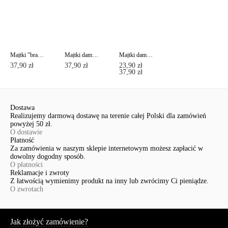
Majtki "brazyliany" wykonane z najwyższej jakości bawełny ENERGY LBR 1294
Majtki damskie "brazyliany" z bawełny premium ENERGY LB 1295
Majtki damskie "bikini" z bawełny premium ENERGY LB 1296
37,90 zł
37,90 zł
23,90 zł
37,90 zł
Dostawa
Realizujemy darmową dostawę na terenie całej Polski dla zamówień
powyżej 50 zł.
O dostawie
Płatność
Za zamówienia w naszym sklepie internetowym możesz zapłacić w
dowolny dogodny sposób.
O płatności
Reklamacje i zwroty
Z łatwością wymienimy produkt na inny lub zwrócimy Ci pieniądze.
O zwrotach
Serwis
Jak złożyć zamówienie?