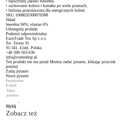
• najwyższej jakości bawełna,
• zachowanie koloru i kształtu po wielu praniach,
• bielizna przeznaczona dla energicznych kobiet.
SKU
1008020300070588
Skład
bawełna 94%; elastan 6%
Udostępnij produkt
Podmiot odpowiedzialny
EuroTrade Tex Sp z o.o.
Św. Teresy 91
91-341, Łódź, Polska
+48 500-503-636
info@conteshop.pl
Ten produkt nie ma pytań Możesz zadać pytanie, klikając przycisk
poniżej
Zadaj pytanie
Nowe pytanie
Wyślij
Zobacz też