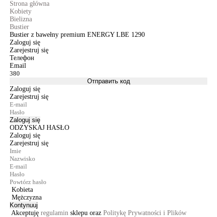
Strona główna
Kobiety
Bielizna
Bustier
Bustier z bawełny premium ENERGY LBE 1290
Zaloguj się
Zarejestruj się
Телефон
Email
Отправить код
Zaloguj się
Zarejestruj się
Zaloguj się
ODZYSKAJ HASŁO
Zaloguj się
Zarejestruj się
Kobieta
Mężczyzna
Kontynuuj
Akceptuję
regulamin
sklepu oraz
Politykę Prywatności i Plików