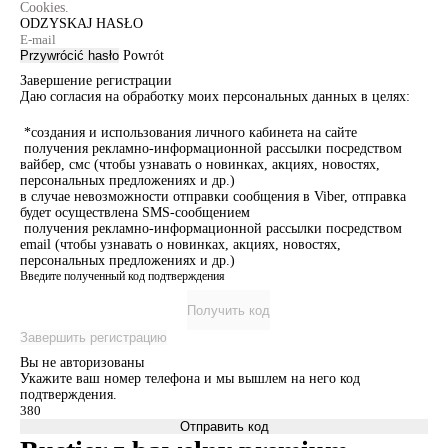
Cookies.
ODZYSKAJ HASŁO
Przywrócić hasło
Powrót
Завершение регистрации
Даю согласия на обработку моих персональных данных в целях:
*создания и использования личного кабинета на сайте
получения рекламно-информационной рассылки посредством
вайбер, смс (чтобы узнавать о новинках, акциях, новостях,
персональных предложениях и др.)
в случае невозможности отправки сообщения в Viber, отправка
будет осуществлена SMS-сообщением
получения рекламно-информационной рассылки посредством
email (чтобы узнавать о новинках, акциях, новостях,
персональных предложениях и др.)
Введите полученный код подтверждения
Получить код
Завершить регистрацию
Вы не авторизованы
Укажите ваш номер телефона и мы вышлем на него код
подтверждения.
Отправить код