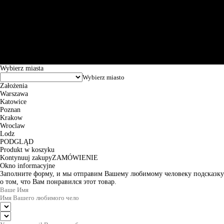
Św. Teresy 91, 91-341, Łódź, Poland, NIP 732-216-37-57, REGON
101144034, Powszechna Kasa Oszczędności Bank Polski SA, ul.
Puławska 15, 02-515 Warszawa: 30102034080000410205628799.
Godziny pracy: 8:00-16:00 od poniedziałku do piątku. Czas realizacji
zamówienia wynosi od 24h do 2 dni roboczych.
© 2026 EuroTrade Tex Sp. z o.o.
Wybierz miasta
Założenia
Warszawa
Katowice
Poznan
Krakow
Wroclaw
Lodz
PODGLĄD
Produkt w koszyku
Kontynuuj zakupy
ZAMÓWIENIE
Okno informacyjne
Заполните форму, и мы отправим Вашему любимому человеку подсказку
о том, что Вам понравился этот товар.