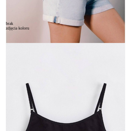
brak
zdjęcia koloru
Bustier CE ENERGY LBE 1290, r.170-84, czarny
Bustier CE ENERGY LBE 1290, r.170-84, czarny
46,90 zł
Kolory:
BRAK
ZDJĘCIA
BRAK
ZDJĘCIA
BRAK
ZDJĘCIA
Rozmiary:
170-84/XS
Ilość:
-
+
DODAJ DO KOSZYKA
Jak złożyć zamówienie
POWIADOM MNIE O DOSTĘPNOŚCI