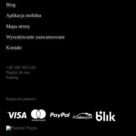
Blog
Aplikacja mobilna
Informacja
Mapa strony
Wyszukiwanie zaawansowane
Kontakt
Dane kontaktowe
Św. Teresy 91,
91-341, Łódź, Polska
+48 500 503 636
Napisz do nas
Ranking
4.95
Na podstawie
1825
recenzji
Bezpieczne płatności