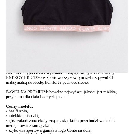
ПОЛУЧИТЬ ПО EMAIL
Dostawa
Kurier,
darmowa od 99 zł
czas dostawy: 1-2 dni robocze
Paczkomaty InPost 24/7,
darmowa od 50 zł
czas dostawy: 1-2 dni robocze
Odbiór osobisty
w sklepie Conte (Łodz)
pn.- czw. 8:00 - 16:00, pt. 8:00 - 14:00
Opis produktu
Opinie
Pytania
O produkcie
Biustonosz typu bustier wykonany z najwyższej jakości bawełny
ENERGY LBE 1290 w sportowo-szykownym stylu zapewni Ci
maksymalną swobodę, komfort i pewność siebie.
BAWEŁNA PREMIUM: bawełna najwyższej jakości jest miękka,
przyjemna dla ciała i oddychająca.
Cechy modelu:
• bez fiszbin,
• miękkie miseczki,
• góra zakończona elastyczną opaską, która przechodzi w cienkie
nieregulowane ramiączka;
• szykowna sportowa gumka z logo Conte na dole,