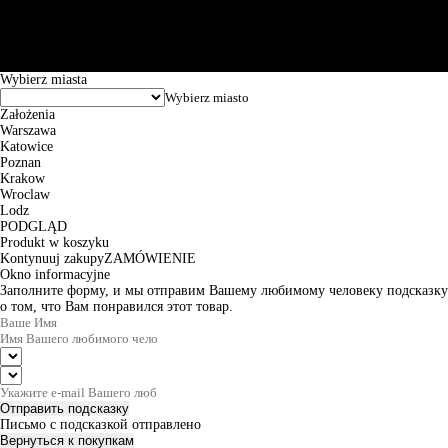
Puławska 15, 02-515 Warszawa: 30102034080000410205628799.
Godziny pracy: 8:00-16:00 od poniedziałku do piątku. Czas realizacji
zamówienia wynosi od 24h do 2 dni roboczych.
© 2026 EuroTrade Tex Sp. z o.o.
Wybierz miasta
Założenia
Warszawa
Katowice
Poznan
Krakow
Wroclaw
Lodz
PODGLĄD
Produkt w koszyku
Kontynuuj zakupy
ZAMÓWIENIE
Okno informacyjne
Заполните форму, и мы отправим Вашему любимому человеку подсказку
о том, что Вам понравился этот товар.
Отправить подсказку
Письмо с подсказкой отправлено
Вернуться к покупкам