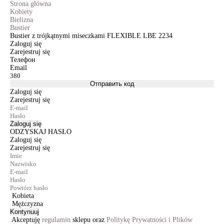
Strona główna
Kobiety
Bielizna
Bustier
Bustier z trójkątnymi miseczkami FLEXIBLE LBE 2234
Zaloguj się
Zarejestruj się
Телефон
Email
Отправить код
Zaloguj się
Zarejestruj się
Zaloguj się
ODZYSKAJ HASŁO
Zaloguj się
Zarejestruj się
Kobieta
Mężczyzna
Kontynuuj
Akceptuję
regulamin
sklepu oraz
Politykę Prywatności i Plików