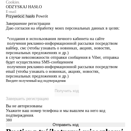
Cookies.
ODZYSKAJ HASŁO
Przywrócić hasło
Powrót
Завершение регистрации
Даю согласия на обработку моих персональных данных в целях:
*создания и использования личного кабинета на сайте
получения рекламно-информационной рассылки посредством
вайбер, смс (чтобы узнавать о новинках, акциях, новостях,
персональных предложениях и др.)
в случае невозможности отправки сообщения в Viber, отправка
будет осуществлена SMS-сообщением
получения рекламно-информационной рассылки посредством
email (чтобы узнавать о новинках, акциях, новостях,
персональных предложениях и др.)
Введите полученный код подтверждения
Получить код
Завершить регистрацию
Вы не авторизованы
Укажите ваш номер телефона и мы вышлем на него код
подтверждения.
Отправить код