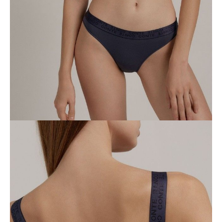
170-96/L
Ilość:
-
+
DODAJ DO KOSZYKA
Jak złożyć zamówienie
POWIADOM MNIE O DOSTĘPNOŚCI
ПОЛУЧИТЬ ПО EMAIL
Dostawa
Kurier,
darmowa od 99 zł
czas dostawy: 1-2 dni robocze
Paczkomaty InPost 24/7,
darmowa od 50 zł
czas dostawy: 1-2 dni robocze
Odbiór osobisty
w sklepie Conte (Łodz)
pn.- czw. 8:00 - 16:00, pt. 8:00 - 14:00
Opis produktu
Opinie
Pytania
O produkcie
Bustier z trójkątnymi miseczkami, wykonany z ultra miękkiej tkaniny
bambusowej dla maksymalnej swobody ruchów, komfortu i pewności
siebie.