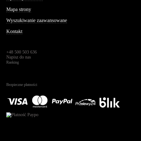
Informacja
Mapa strony
Wyszukiwanie zaawansowane
Kontakt
Dane kontaktowe
Św. Teresy 91,
91-341, Łódź, Polska
+48 500 503 636
Napisz do nas
Ranking
4.95
Na podstawie
1825
recenzji
Bezpieczne płatności