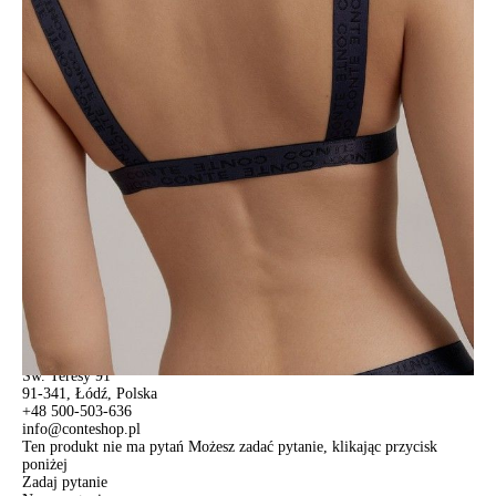
BAMBUS PREMIUM
: Najwyższej jakości tkanina, która zapewnia
ciepło, gdy jest zimno i chłód, gdy jest gorąco. Dobrze wchłania
wilgoć, ale jednocześnie eliminuje pojawianie się nieprzyjemnego
zapachu. Nie powoduje podrażnień skóry.
Cechy modelu:
• bez fiszbin,
• miękkie trójkątne miseczki z podszewką,
• szerokie ramiączka z logo marki,
• u dołu szeroka gumka z logo marki,
• lekka tkanina bambusowa premium,
• zachowanie kształtu i koloru przy jednoczesnym przestrzeganiu
zaleceń dotyczących pielęgnacji,
• efektowna i wygodna bielizna.
SKU
1008020860071615
Skład
włókno bambusowe 97%, elastan 3%
Udostępnij produkt
Podmiot odpowiedzialny
EuroTrade Tex Sp z o.o.
Św. Teresy 91
91-341, Łódź, Polska
+48 500-503-636
info@conteshop.pl
Ten produkt nie ma pytań Możesz zadać pytanie, klikając przycisk
poniżej
Zadaj pytanie