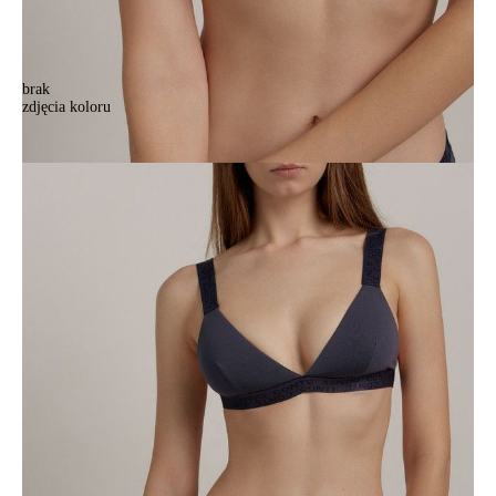
brak
zdjęcia koloru
Bustier CONTE ELEGANT FLEXIBLE LBE 2234, r.170-84/XS,
głęboka szarość
Bustier CONTE ELEGANT FLEXIBLE LBE 2234, r.170-84/XS,
głęboka szarość
103,90 zł
Kolory:
BRAK
ZDJĘCIA
BRAK
ZDJĘCIA
BRAK
ZDJĘCIA
BRAK
ZDJĘCIA
BRAK
ZDJĘCIA
Rozmiary:
Tabela rozmiarów
170-84/XS
170-88/S
170-92/M