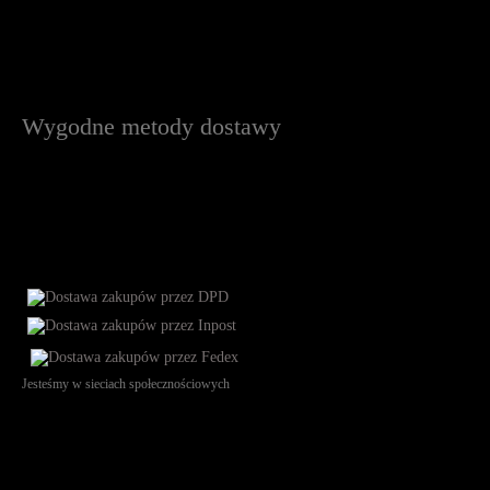
Wygodne metody dostawy
Jesteśmy w sieciach społecznościowych
Św. Teresy 91, 91-341, Łódź, Poland, NIP 732-216-37-57, REGON
101144034, Powszechna Kasa Oszczędności Bank Polski SA, ul.