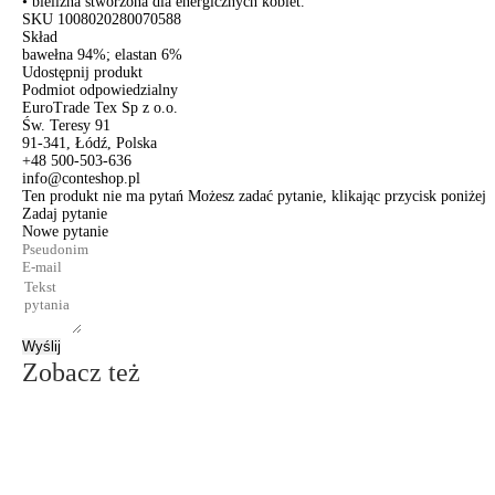
• bielizna stworzona dla energicznych kobiet.
SKU
1008020280070588
Skład
bawełna 94%; elastan 6%
Udostępnij produkt
Podmiot odpowiedzialny
EuroTrade Tex Sp z o.o.
Św. Teresy 91
91-341, Łódź, Polska
+48 500-503-636
info@conteshop.pl
Ten produkt nie ma pytań Możesz zadać pytanie, klikając przycisk poniżej
Zadaj pytanie
Nowe pytanie
Wyślij
Zobacz też