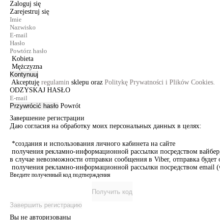
Zaloguj się
Zarejestruj się
Kobieta
Mężczyzna
Kontynuuj
Akceptuję
regulamin
sklepu oraz
Politykę Prywatności i Plików Cookies.
ODZYSKAJ HASŁO
Przywrócić hasło
Powrót
Завершение регистрации
Даю согласия на обработку моих персональных данных в целях:
*создания и использования личного кабинета на сайте
получения рекламно-информационной рассылки посредством вайбер, 
в случае невозможности отправки сообщения в Viber, отправка буде
получения рекламно-информационной рассылки посредством email (ч
Введите полученный код подтверждения
Получить код
Завершить регистрацию
Вы не авторизованы