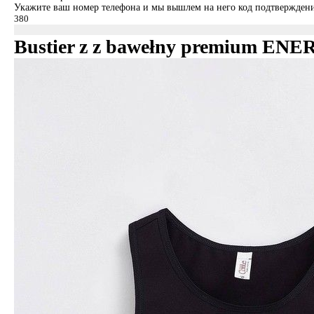
Укажите ваш номер телефона и мы вышлем на него код подтверждени
Bustier z z bawełny premium EN