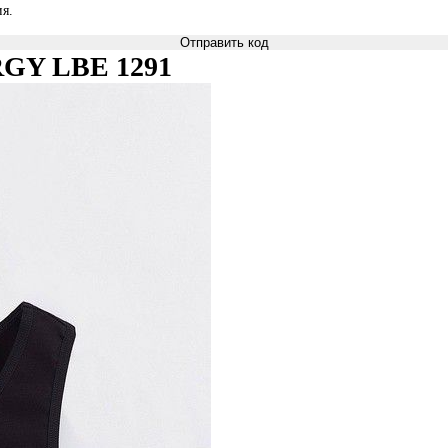
я.
Отправить код
ERGY LBE 1291