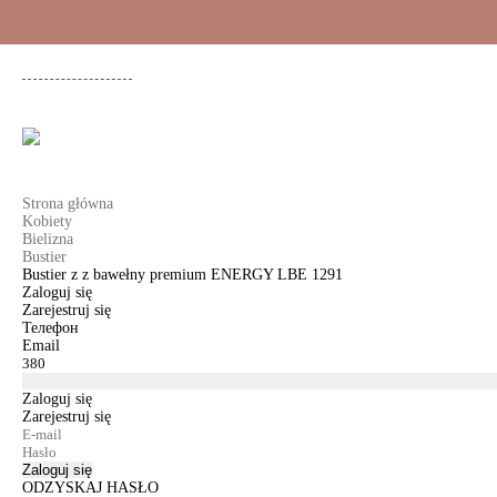
+48 500 503 636
KOBIETY
MĘŻCZYŹNI
DLA DZIEWCZYNEK
DL
Strona główna
Kobiety
Bielizna
Bustier
Bustier z z bawełny premium ENERGY LBE 1291
Zaloguj się
Zarejestruj się
Телефон
Email
Zaloguj się
Zarejestruj się
Zaloguj się
ODZYSKAJ HASŁO