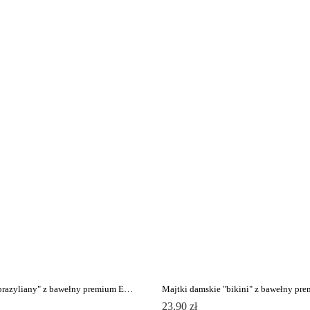
Majtki damskie "brazyliany" z bawełny premium ENERGY LB 1295
23,90 zł