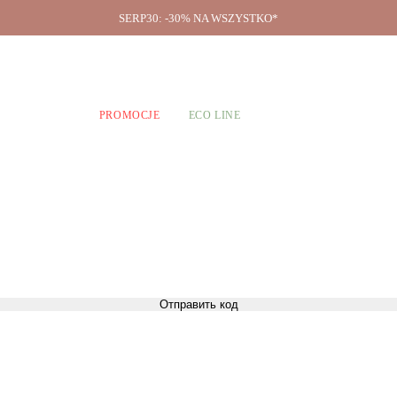
SERP30: -30% NA WSZYSTKO*
O firmie
A CHŁOPCÓW
PROMOCJE
ECO LINE
Отправить код