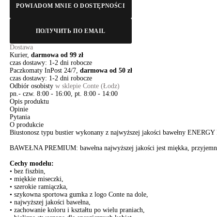
POWIADOM MNIE O DOSTĘPNOŚCI
ПОЛУЧИТЬ ПО EMAIL
Dostawa
Kurier,
darmowa od 99 zł
czas dostawy: 1-2 dni robocze
Paczkomaty InPost 24/7,
darmowa od 50 zł
czas dostawy: 1-2 dni robocze
Odbiór osobisty
w sklepie Conte (Łodz)
pn.- czw. 8:00 - 16:00, pt. 8:00 - 14:00
Opis produktu
Opinie
Pytania
O produkcie
Biustonosz typu bustier wykonany z najwyższej jakości bawełny ENERGY
BAWEŁNA PREMIUM: bawełna najwyższej jakości jest miękka, przyjemna d
Cechy modelu:
• bez fiszbin,
• miękkie miseczki,
• szerokie ramiączka,
• szykowna sportowa gumka z logo Conte na dole,
• najwyższej jakości bawełna,
• zachowanie koloru i kształtu po wielu praniach,