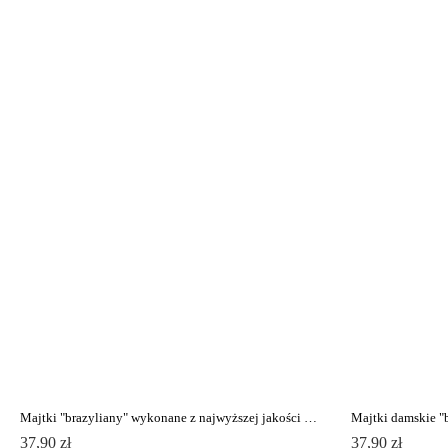
Majtki "brazyliany" wykonane z najwyższej jakości bawełny ENERGY LBR 1294
37,90 zł
37,90 zł