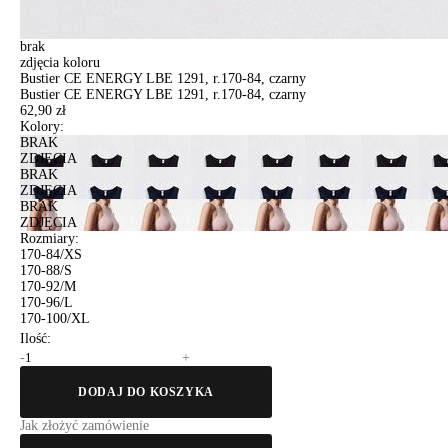
brak
zdjęcia koloru
Bustier CE ENERGY LBE 1291, r.170-84, czarny
Bustier CE ENERGY LBE 1291, r.170-84, czarny
62,90 zł
Kolory:
BRAK
ZDJĘCIA
BRAK
ZDJĘCIA
BRAK
ZDJĘCIA
Rozmiary:
170-84/XS
170-88/S
170-92/M
170-96/L
170-100/XL
Ilość:
-
+
DODAJ DO KOSZYKA
Jak złożyć zamówienie