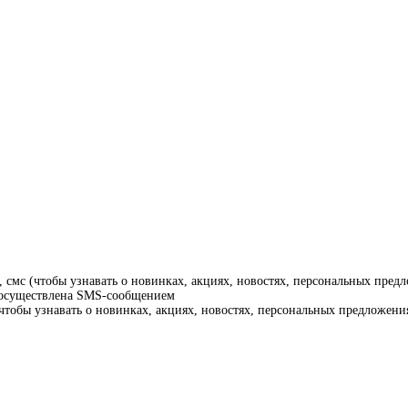
смс (чтобы узнавать о новинках, акциях, новостях, персональных предл
т осуществлена SMS-сообщением
тобы узнавать о новинках, акциях, новостях, персональных предложения