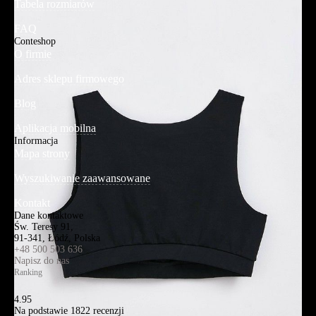
Tabela rozmiarów
FAQ
Conteshop
O firmie
Adres sklepu firmowego
Blog
Aplikacja mobilna
Informacja
Mapa strony
Wyszukiwanie zaawansowane
Kontakt
Dane kontaktowe
Św. Teresy 91,
91-341, Łódź, Polska
+48 500 503 636
Napisz do nas
Ranking
4.95
Na podstawie
1822
recenzji