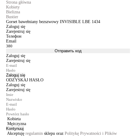
Strona główna
Kobiety
Bielizna
Bustier
Gorset bawełniany bezszwowy INVISIBLE LBE 1434
Zaloguj się
Zarejestruj się
Телефон
Email
Отправить код
Zaloguj się
Zarejestruj się
Zaloguj się
ODZYSKAJ HASŁO
Zaloguj się
Zarejestruj się
Kobieta
Mężczyzna
Kontynuuj
Akceptuję
regulamin
sklepu oraz
Politykę Prywatności i Plików