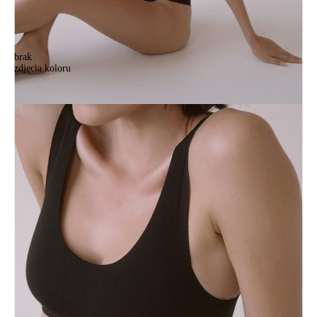
brak
zdjęcia koloru
.
.
96,90 zł
Kolory:
BRAK
ZDJĘCIA
Rozmiary:
170-84/XS
Ilość:
-
+
DODAJ DO KOSZYKA
Jak złożyć zamówienie
POWIADOM MNIE O DOSTĘPNOŚCI
ПОЛУЧИТЬ ПО EMAIL