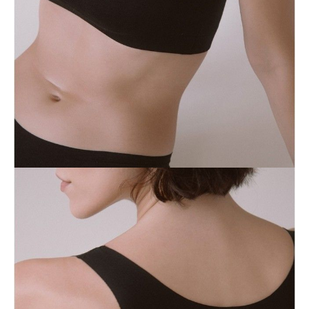
Dostawa
Kurier,
darmowa od 99 zł
czas dostawy: 1-2 dni robocze
Paczkomaty InPost 24/7,
darmowa od 50 zł
czas dostawy: 1-2 dni robocze
Odbiór osobisty
w sklepie Conte (Łodz)
pn.- czw. 8:00 - 16:00, pt. 8:00 - 14:00
Opis produktu
Opinie
Pytania
O produkcie
.
SKU
1008020310070588
Skład
bawełna 80%; elastan 20%
Udostępnij produkt
Podmiot odpowiedzialny
EuroTrade Tex Sp z o.o.
Św. Teresy 91
91-341, Łódź, Polska
+48 500-503-636
info@conteshop.pl
Ten produkt nie ma pytań Możesz zadać pytanie, klikając przycisk
poniżej
Zadaj pytanie
Nowe pytanie