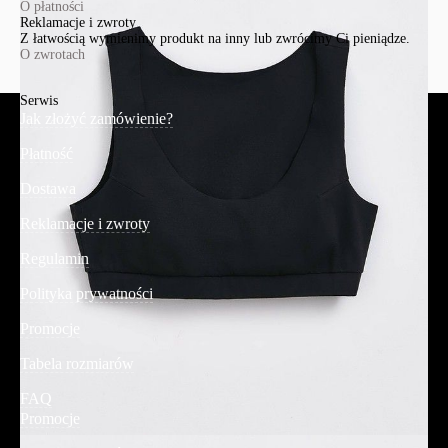
O płatności
Reklamacje i zwroty
Z łatwością wymienimy produkt na inny lub zwrócimy Ci pieniądze.
O zwrotach
Serwis
Jak złożyć zamówienie?
Płatność
Dostawa
Reklamacje i zwroty
Regulamin
Polityka prywatności
Promocje
Tabela rozmiarów
FAQ
Promocje