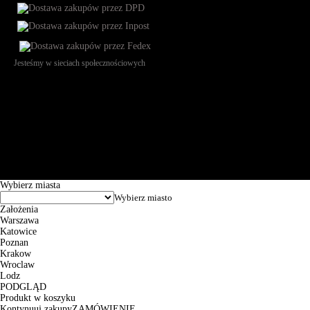
Jesteśmy w sieciach społecznościowych
Św. Teresy 91, 91-341, Łódź, Poland, NIP 732-216-37-57, REGON
101144034, Powszechna Kasa Oszczędności Bank Polski SA, ul.
Puławska 15, 02-515 Warszawa: 30102034080000410205628799.
Godziny pracy: 8:00-16:00 od poniedziałku do piątku. Czas realizacji
zamówienia wynosi od 24h do 2 dni roboczych.
© 2026 EuroTrade Tex Sp. z o.o.
Wybierz miasta
Założenia
Warszawa
Katowice
Poznan
Krakow
Wroclaw
Lodz
PODGLĄD
Produkt w koszyku
Kontynuuj zakupy
ZAMÓWIENIE