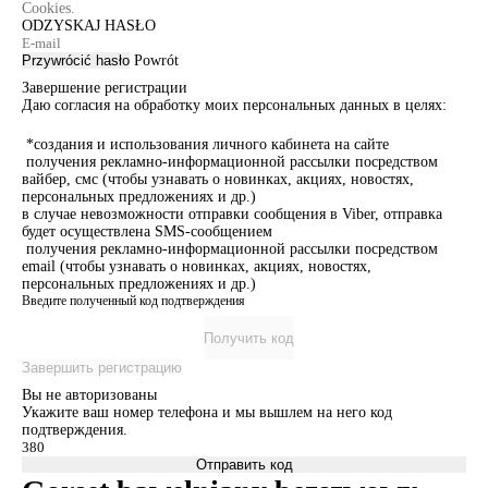
Cookies.
ODZYSKAJ HASŁO
Przywrócić hasło
Powrót
Завершение регистрации
Даю согласия на обработку моих персональных данных в целях:
*создания и использования личного кабинета на сайте
получения рекламно-информационной рассылки посредством
вайбер, смс (чтобы узнавать о новинках, акциях, новостях,
персональных предложениях и др.)
в случае невозможности отправки сообщения в Viber, отправка
будет осуществлена SMS-сообщением
получения рекламно-информационной рассылки посредством
email (чтобы узнавать о новинках, акциях, новостях,
персональных предложениях и др.)
Введите полученный код подтверждения
Получить код
Завершить регистрацию
Вы не авторизованы
Укажите ваш номер телефона и мы вышлем на него код
подтверждения.
Отправить код