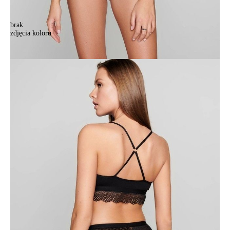
brak
zdjęcia koloru
Bustier MODERNISTA LBE 991, r.170-84, czarny
Bustier MODERNISTA LBE 991, r.170-84, czarny
97,90 zł
26%
72,90 zł
Kolory:
BRAK
ZDJĘCIA
BRAK
ZDJĘCIA
BRAK
ZDJĘCIA
Rozmiary:
170-84/XS
170-88/S
170-92/M
170-96/L
170-100/XL
Ilość:
-
+
DODAJ DO KOSZYKA