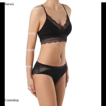
Serwis
Jak złożyć zamówienie?
Płatność
Dostawa
Reklamacje i zwroty
Regulamin
Polityka prywatności
Promocje
Tabela rozmiarów
FAQ
Promocje
Tabela rozmiarów
FAQ
Conteshop
O firmie