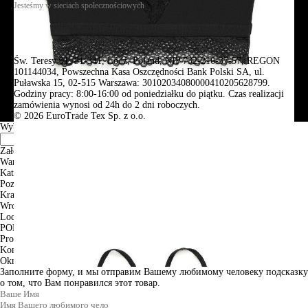
Jesteśmy w sieciach społecznościowych
Św. Teresy 91, 91-341, Łódź, Poland, NIP 732-216-37-57, REGON
101144034, Powszechna Kasa Oszczędności Bank Polski SA, ul.
Puławska 15, 02-515 Warszawa: 30102034080000410205628799.
Godziny pracy: 8:00-16:00 od poniedziałku do piątku. Czas realizacji
zamówienia wynosi od 24h do 2 dni roboczych.
© 2026 EuroTrade Tex Sp. z o.o.
Wybierz miasta
Założenia
Warszawa
Katowice
Poznan
Krakow
Wroclaw
Lodz
PODGLĄD
Produkt w koszyku
Kontynuuj zakupy
ZAMÓWIENIE
Okno informacyjne
Заполните форму, и мы отправим Вашему любимому человеку подсказку
о том, что Вам понравился этот товар.