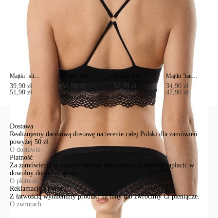
Majtki "slipy" MODERNISTA LB 992 (na wieszaku)
Majtki "biodrówki" MODERNISTA LHP 994 (w pudełku)
Majtki "biodrówki" MODERNISTA LHP 994 (na wieszaku)
Majtki "tanga" MODERNISTA LTA 993 (na wieszaku)
39,90 zł
53,90 zł
53,90 zł
34,90 zł
51,90 zł
68,90 zł
68,90 zł
47,90 zł
Dostawa
Realizujemy darmową dostawę na terenie całej Polski dla zamówień
powyżej 50 zł.
O dostawie
Płatność
Za zamówienia w naszym sklepie internetowym możesz zapłacić w
dowolny dogodny sposób.
O płatności
Reklamacje i zwroty
Z łatwością wymienimy produkt na inny lub zwrócimy Ci pieniądze.
O zwrotach