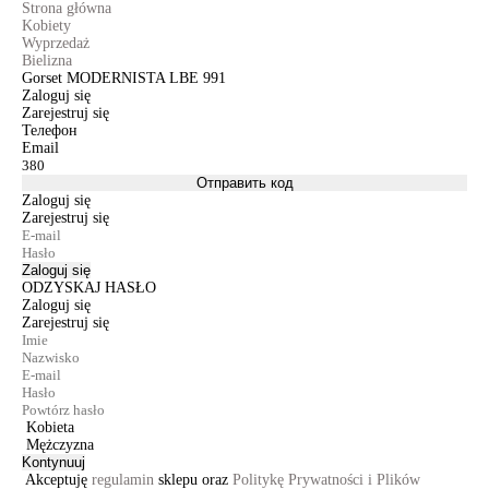
Strona główna
Kobiety
Wyprzedaż
Bielizna
Gorset MODERNISTA LBE 991
Zaloguj się
Zarejestruj się
Телефон
Email
Отправить код
Zaloguj się
Zarejestruj się
Zaloguj się
ODZYSKAJ HASŁO
Zaloguj się
Zarejestruj się
Kobieta
Mężczyzna
Kontynuuj
Akceptuję
regulamin
sklepu oraz
Politykę Prywatności i Plików