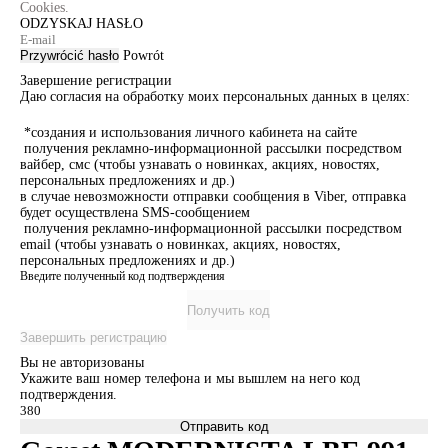
Cookies.
ODZYSKAJ HASŁO
Przywrócić hasło
Powrót
Завершение регистрации
Даю согласия на обработку моих персональных данных в целях:
*создания и использования личного кабинета на сайте
получения рекламно-информационной рассылки посредством
вайбер, смс (чтобы узнавать о новинках, акциях, новостях,
персональных предложениях и др.)
в случае невозможности отправки сообщения в Viber, отправка
будет осуществлена SMS-сообщением
получения рекламно-информационной рассылки посредством
email (чтобы узнавать о новинках, акциях, новостях,
персональных предложениях и др.)
Введите полученный код подтверждения
Получить код
Завершить регистрацию
Вы не авторизованы
Укажите ваш номер телефона и мы вышлем на него код
подтверждения.
Отправить код