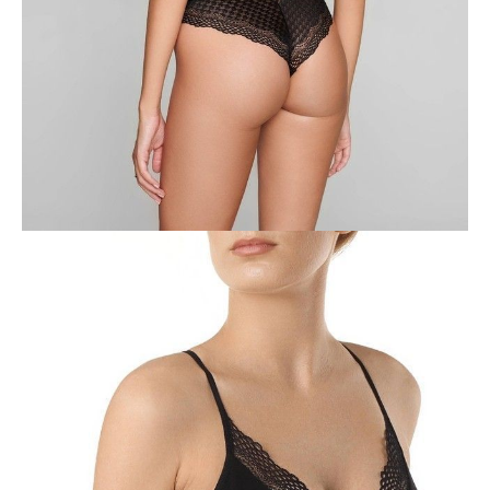
Jak złożyć zamówienie
POWIADOM MNIE O DOSTĘPNOŚCI
ПОЛУЧИТЬ ПО EMAIL
Dostawa
Kurier,
darmowa od 99 zł
czas dostawy: 1-2 dni robocze
Paczkomaty InPost 24/7,
darmowa od 50 zł
czas dostawy: 1-2 dni robocze
Odbiór osobisty
w sklepie Conte (Łodz)
pn.- czw. 8:00 - 16:00, pt. 8:00 - 14:00
Opis produktu
Opinie
Pytania
O produkcie
Bustier MODERNISTA z bambusem wysokiej jakości to harmonijne
połączenie maksymalnego komfortu, lakonicznego designu i
wykwintnej włoskiej koronki.
Lekki, wygodny, wszechstronny i dopasowany top MODERNISTA
może być noszony jako odzież domowa lub bielizna.
Ten stanik z pewnością stanie się Twoim ulubionym!
Cechy modelu:
· miękkie miseczki,