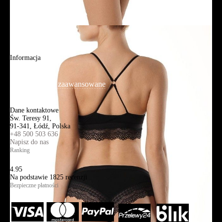
Adres sklepu firmowego
Blog
Aplikacja mobilna
Informacja
Mapa strony
Wyszukiwanie zaawansowane
Kontakt
Dane kontaktowe
Św. Teresy 91,
91-341, Łódź, Polska
+48 500 503 636
Napisz do nas
Ranking
4.95
Na podstawie
1825
recenzji
Bezpieczne płatności