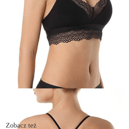
· idealne dopasowanie do ciała,
· elastyczna taśma, przekształcająca się w paski;
· włoska koronka,
· pełny wdzięku splot na plecach,
· lekka bambusowa tkanina najwyższej jakości,
·idealne dopasowanie.
SKU
1008020120070588
Skład
poliamid 52%; włókno bambusowe 39%; elastan 9%
Udostępnij produkt
Podmiot odpowiedzialny
EuroTrade Tex Sp z o.o.
Św. Teresy 91
91-341, Łódź, Polska
+48 500-503-636
info@conteshop.pl
Ten produkt nie ma pytań Możesz zadać pytanie, klikając przycisk
poniżej
Zadaj pytanie
Nowe pytanie
Wyślij
Zobacz też