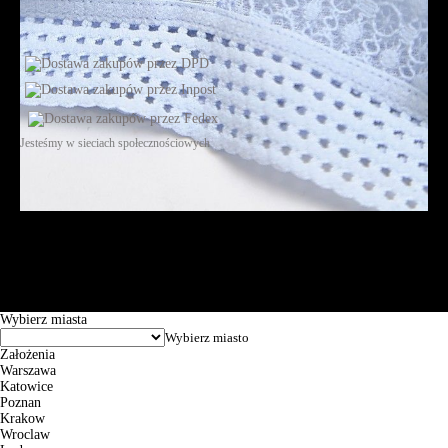
Jesteśmy w sieciach społecznościowych
Św. Teresy 91, 91-341, Łódź, Poland, NIP 732-216-37-57, REGON
101144034, Powszechna Kasa Oszczędności Bank Polski SA, ul.
Puławska 15, 02-515 Warszawa: 30102034080000410205628799.
Godziny pracy: 8:00-16:00 od poniedziałku do piątku. Czas realizacji
zamówienia wynosi od 24h do 2 dni roboczych.
© 2026 EuroTrade Tex Sp. z o.o.
Wybierz miasta
Założenia
Warszawa
Katowice
Poznan
Krakow
Wroclaw