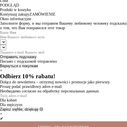
Lodz
PODGLĄD
Produkt w koszyku
Kontynuuj zakupy
ZAMÓWIENIE
Okno informacyjne
Заполните форму, и мы отправим Вашему любимому человеку подсказку
о том, что Вам понравился этот товар.
Отправить подсказку
Письмо с подсказкой отправлено
Вернуться к покупкам
×
Odbierz 10% rabatu!
Dołącz do newslettera – otrzymuj nowości i promocje jako pierwszy.
Proszę podać prawidłowy adres e-mail.
Необходимо согласие на обработку персональных данных
Dla kobiet
Dla mężczyzn
Zapisz się
Nie, dziękuję 😔
×
✔
Thanks for the subscription!