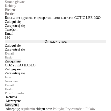
Strona główna
Kobiety
Bielizna
Bustier
Бюстье из кружева с декоративными кантами GOTIC LBE 2980
Zaloguj się
Zarejestruj się
Телефон
Email
Отправить код
Zaloguj się
Zarejestruj się
Zaloguj się
ODZYSKAJ HASŁO
Zaloguj się
Zarejestruj się
Kobieta
Mężczyzna
Kontynuuj
Akceptuję
regulamin
sklepu oraz
Politykę Prywatności i Plików