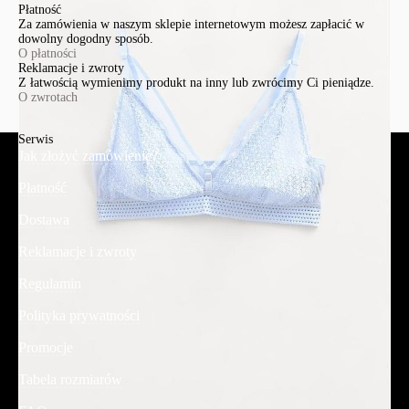
Płatność
Za zamówienia w naszym sklepie internetowym możesz zapłacić w
dowolny dogodny sposób.
O płatności
Reklamacje i zwroty
Z łatwością wymienimy produkt na inny lub zwrócimy Ci pieniądze.
O zwrotach
Serwis
Jak złożyć zamówienie?
Płatność
Dostawa
Reklamacje i zwroty
Regulamin
Polityka prywatności
Promocje
Tabela rozmiarów