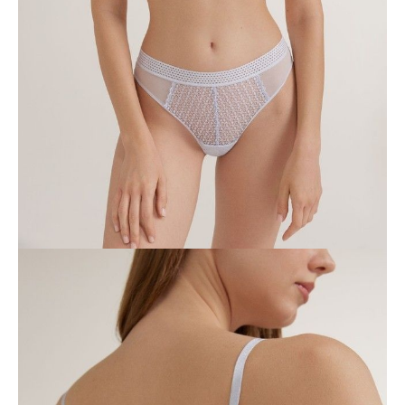
ПОЛУЧИТЬ ПО EMAIL
Dostawa
Kurier,
darmowa od 99 zł
czas dostawy: 1-2 dni robocze
Paczkomaty InPost 24/7,
darmowa od 50 zł
czas dostawy: 1-2 dni robocze
Odbiór osobisty
w sklepie Conte (Łodz)
pn.- czw. 8:00 - 16:00, pt. 8:00 - 14:00
Opis produktu
Opinie
Pytania
O produkcie
Бюстье GOTIC из фактурного кружева поможет создать
пленительный образ и подарит вам ощущение комфорта на весь
день.
• без каркасов
• глубокая V-образная линия декольте
• мягкие треугольные чашки
• роскошное фактурное кружево
• под грудью и по спинке широкая ажурная тесьма для удобной
посадки
• по центру переда пришиты декоративные канты
• регулируемые по плечам бретели
• застёжка по спинке на крючки
• сохранение формы и цвета после многочисленных стирок при