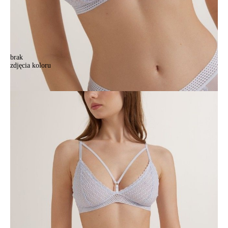
brak
zdjęcia koloru
Бюстье женское CE GOTIC LBE 2980, р.170-88, ice blue
Бюстье женское CE GOTIC LBE 2980, р.170-88, ice blue
132,90 zł
Kolory:
BRAK
ZDJĘCIA
Rozmiary:
Tabela rozmiarów
170-88/S
Ilość:
-
+
DODAJ DO KOSZYKA
Jak złożyć zamówienie
POWIADOM MNIE O DOSTĘPNOŚCI