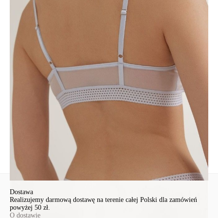
соблюдении рекомендаций по уходу
• удобная и стильная модель.
SKU
1008021270081012
Skład
полиамид 85%, эластан 15%
Udostępnij produkt
Podmiot odpowiedzialny
EuroTrade Tex Sp z o.o.
Św. Teresy 91
91-341, Łódź, Polska
+48 500-503-636
info@conteshop.pl
Ten produkt nie ma pytań Możesz zadać pytanie, klikając przycisk
poniżej
Zadaj pytanie
Nowe pytanie
Wyślij
Dostawa
Realizujemy darmową dostawę na terenie całej Polski dla zamówień
powyżej 50 zł.
O dostawie