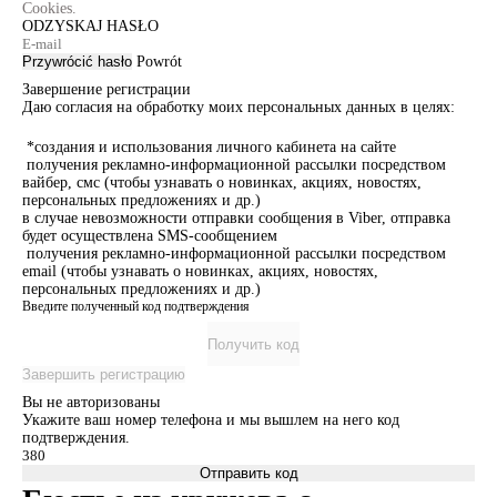
Cookies.
ODZYSKAJ HASŁO
Przywrócić hasło
Powrót
Завершение регистрации
Даю согласия на обработку моих персональных данных в целях:
*создания и использования личного кабинета на сайте
получения рекламно-информационной рассылки посредством
вайбер, смс (чтобы узнавать о новинках, акциях, новостях,
персональных предложениях и др.)
в случае невозможности отправки сообщения в Viber, отправка
будет осуществлена SMS-сообщением
получения рекламно-информационной рассылки посредством
email (чтобы узнавать о новинках, акциях, новостях,
персональных предложениях и др.)
Введите полученный код подтверждения
Получить код
Завершить регистрацию
Вы не авторизованы
Укажите ваш номер телефона и мы вышлем на него код
подтверждения.
Отправить код