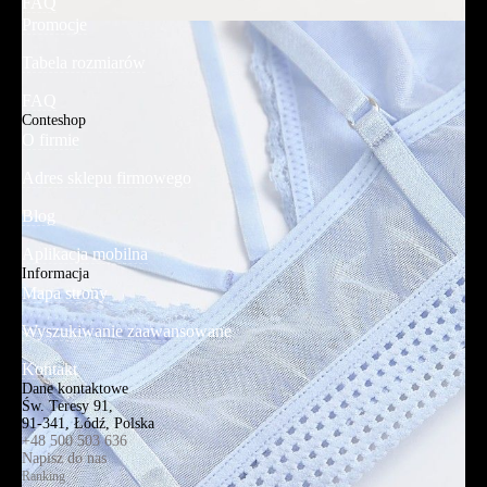
FAQ
Promocje
Tabela rozmiarów
FAQ
Conteshop
O firmie
Adres sklepu firmowego
Blog
Aplikacja mobilna
Informacja
Mapa strony
Wyszukiwanie zaawansowane
Kontakt
Dane kontaktowe
Św. Teresy 91,
91-341, Łódź, Polska
+48 500 503 636
Napisz do nas
Ranking