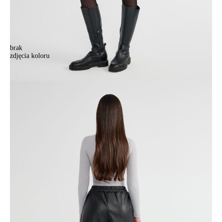
brak
zdjęcia koloru
Шорты женские CE LS 2849, р.170-84-90, black
Шорты женские CE LS 2849, р.170-84-90, black
187,90 zł
Kolory:
BRAK
ZDJĘCIA
Rozmiary:
Tabela rozmiarów
170-84-90/XS
Ilość:
-
+
DODAJ DO KOSZYKA
Jak złożyć zamówienie
POWIADOM MNIE O DOSTĘPNOŚCI