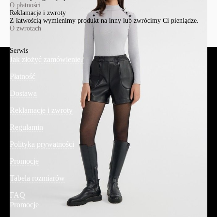
O płatności
Reklamacje i zwroty
Z łatwością wymienimy produkt na inny lub zwrócimy Ci pieniądze.
O zwrotach
Serwis
Jak złożyć zamówienie?
Płatność
Dostawa
Reklamacje i zwroty
Regulamin
Polityka prywatności
Promocje
Tabela rozmiarów
FAQ
Promocje