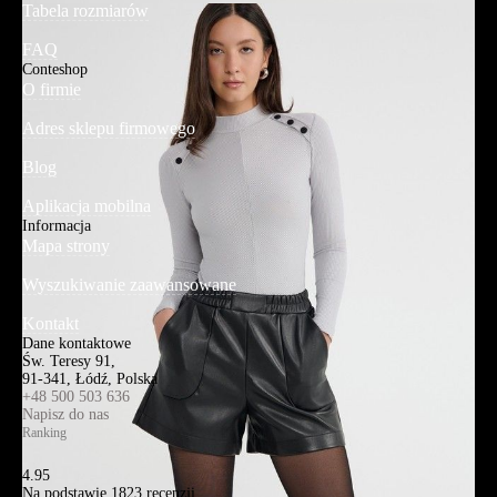
Tabela rozmiarów
FAQ
Conteshop
O firmie
Adres sklepu firmowego
Blog
Aplikacja mobilna
Informacja
Mapa strony
Wyszukiwanie zaawansowane
Kontakt
Dane kontaktowe
Św. Teresy 91,
91-341, Łódź, Polska
+48 500 503 636
Napisz do nas
Ranking
4.95
Na podstawie
1823
recenzji