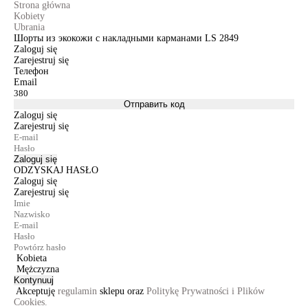
Strona główna
Kobiety
Ubrania
Шорты из экокожи с накладными карманами LS 2849
Zaloguj się
Zarejestruj się
Телефон
Email
Отправить код
Zaloguj się
Zarejestruj się
Zaloguj się
ODZYSKAJ HASŁO
Zaloguj się
Zarejestruj się
Kobieta
Mężczyzna
Kontynuuj
Akceptuję
regulamin
sklepu oraz
Politykę Prywatności i Plików
Cookies.