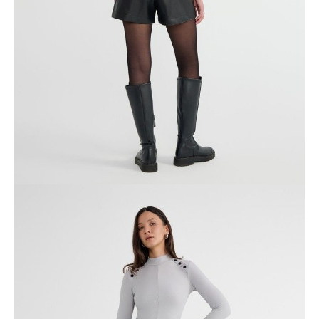
ПОЛУЧИТЬ ПО EMAIL
Dostawa
Kurier,
darmowa od 99 zł
czas dostawy: 1-2 dni robocze
Paczkomaty InPost 24/7,
darmowa od 50 zł
czas dostawy: 1-2 dni robocze
Odbiór osobisty
w sklepie Conte (Łodz)
pn.- czw. 8:00 - 16:00, pt. 8:00 - 14:00
Opis produktu
Opinie
Pytania
O produkcie
Шорты из экокожи с накладными карманами станут акцентной
основой для интересных и лаконичных образов. С ними можно
придумать как спокойный деловой аутфит, так и создать
эффектный вариант для осенних вечеринок.
• высокая посадка
• А-силуэт
• mini
• накладные карманы
• притачной пояс с эластичной тесьмой
• искусственная полиуретановая экокожа
• сохранение формы и цвета при соблюдении рекомендаций по
уходу
• индивидуальный стиль и слегка бунтарское настроение.
SKU
1005110600010588