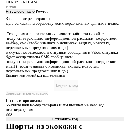
ODZYSKAJ HASŁO
Przywrócić hasło
Powrót
Завершение регистрации
Даю согласия на обработку моих персональных данных в целях:
*создания и использования личного кабинета на сайте
получения рекламно-информационной рассылки посредством
вайбер, смс (чтобы узнавать о новинках, акциях, новостях,
персональных предложениях и др.)
в случае невозможности отправки сообщения в Viber, отправка
будет осуществлена SMS-сообщением
получения рекламно-информационной рассылки посредством
email (чтобы узнавать о новинках, акциях, новостях,
персональных предложениях и др.)
Введите полученный код подтверждения
Получить код
Завершить регистрацию
Вы не авторизованы
Укажите ваш номер телефона и мы вышлем на него код
подтверждения.
Отправить код
Шорты из экокожи с