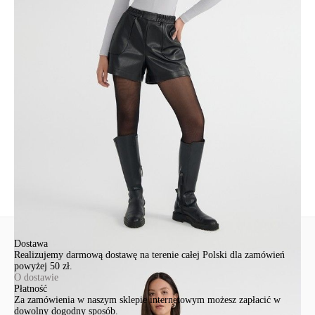
Skład
полиэстер 100% покрытие ПУ
Udostępnij produkt
Podmiot odpowiedzialny
EuroTrade Tex Sp z o.o.
Św. Teresy 91
91-341, Łódź, Polska
+48 500-503-636
info@conteshop.pl
Ten produkt nie ma pytań Możesz zadać pytanie, klikając przycisk
poniżej
Zadaj pytanie
Nowe pytanie
Wyślij
Dostawa
Realizujemy darmową dostawę na terenie całej Polski dla zamówień
powyżej 50 zł.
O dostawie
Płatność
Za zamówienia w naszym sklepie internetowym możesz zapłacić w
dowolny dogodny sposób.