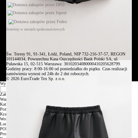
Jesteśmy w sieciach społecznościowych
Św. Teresy 91, 91-341, Łódź, Poland, NIP 732-216-37-57, REGON
101144034, Powszechna Kasa Oszczędności Bank Polski SA, ul.
Puławska 15, 02-515 Warszawa: 30102034080000410205628799.
Godziny pracy: 8:00-16:00 od poniedziałku do piątku. Czas realizacji
zamówienia wynosi od 24h do 2 dni roboczych.
© 2026 EuroTrade Tex Sp. z o.o.
Wybierz miasta
Założenia
Warszawa
Katowice
Poznan
Krakow
Wroclaw
Lodz
PODGLĄD
Produkt w koszyku