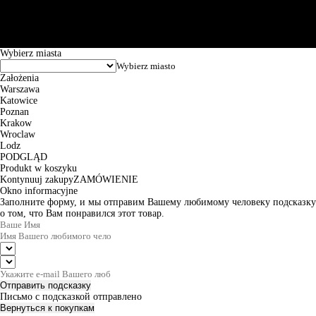
Puławska 15, 02-515 Warszawa: 30102034080000410205628799.
Godziny pracy: 8:00-16:00 od poniedziałku do piątku. Czas realizacji
zamówienia wynosi od 24h do 2 dni roboczych.
© 2026 EuroTrade Tex Sp. z o.o.
Wybierz miasta
Założenia
Warszawa
Katowice
Poznan
Krakow
Wroclaw
Lodz
PODGLĄD
Produkt w koszyku
Kontynuuj zakupy
ZAMÓWIENIE
Okno informacyjne
Заполните форму, и мы отправим Вашему любимому человеку подсказку
о том, что Вам понравился этот товар.
Отправить подсказку
Письмо с подсказкой отправлено
Вернуться к покупкам