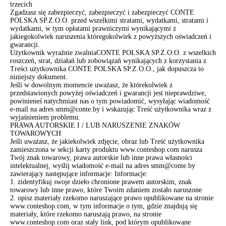
trzecich
Zgadzasz się zabezpieczyć, zabezpieczyć i zabezpieczyć CONTE
POLSKA SP.Z.O.O. przed wszelkimi stratami, wydatkami, stratami i
wydatkami, w tym opłatami prawniczymi wynikającymi z
jakiegokolwiek naruszenia któregokolwiek z powyższych oświadczeń i
gwarancji.
Użytkownik wyraźnie zwalniaCONTE POLSKA SP.Z.O.O. z wszelkich
roszczeń, strat, działań lub zobowiązań wynikających z korzystania z
Treści użytkownika CONTE POLSKA SP.Z.O.O., jak dopuszcza to
niniejszy dokument.
Jeśli w dowolnym momencie uważasz, że którekolwiek z
przedstawionych powyżej oświadczeń i gwarancji jest nieprawdziwe,
powinieneś natychmiast nas o tym powiadomić, wysyłając wiadomość
e-mail na adres smm@conte.by i wskazując Treść użytkownika wraz z
wyjaśnieniem problemu.
PRAWA AUTORSKIE I / LUB NARUSZENIE ZNAKÓW
TOWAROWYCH
Jeśli uważasz, że jakiekolwiek zdjęcie, obraz lub Treść użytkownika
zamieszczona w sekcji karty produktu www.conteshop.com narusza
Twój znak towarowy, prawa autorskie lub inne prawa własności
intelektualnej, wyślij wiadomość e-mail na adres smm@conte.by
zawierający następujące informacje: Informacje:
1. zidentyfikuj swoje dzieło chronione prawem autorskim, znak
towarowy lub inne prawo, które Twoim zdaniem zostało naruszone
2. opisz materiały rzekomo naruszające prawo opublikowane na stronie
www.conteshop.com, w tym informacje o tym, gdzie znajdują się
materiały, które rzekomo naruszają prawo, na stronie
www.conteshop.com oraz stały link, pod którym opublikowane