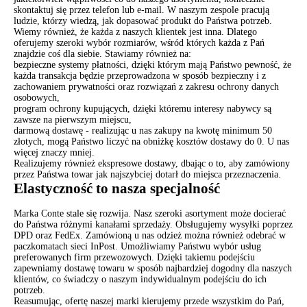
skontaktuj się przez telefon lub e-mail. W naszym zespole pracują
ludzie, którzy wiedzą, jak dopasować produkt do Państwa potrzeb.
Wiemy również, że każda z naszych klientek jest inna. Dlatego
oferujemy szeroki wybór rozmiarów, wśród których każda z Pań
znajdzie coś dla siebie. Stawiamy również na:
bezpieczne systemy płatności, dzięki którym mają Państwo pewność, że
każda transakcja będzie przeprowadzona w sposób bezpieczny i z
zachowaniem prywatności oraz rozwiązań z zakresu ochrony danych
osobowych,
program ochrony kupujących, dzięki któremu interesy nabywcy są
zawsze na pierwszym miejscu,
darmową dostawę - realizując u nas zakupy na kwotę minimum 50
złotych, mogą Państwo liczyć na obniżkę kosztów dostawy do 0. U nas
więcej znaczy mniej.
Realizujemy również ekspresowe dostawy, dbając o to, aby zamówiony
przez Państwa towar jak najszybciej dotarł do miejsca przeznaczenia.
Elastyczność to nasza specjalność
Marka Conte stale się rozwija. Nasz szeroki asortyment może docierać
do Państwa różnymi kanałami sprzedaży. Obsługujemy wysyłki poprzez
DPD oraz FedEx. Zamówioną u nas odzież można również odebrać w
paczkomatach sieci InPost. Umożliwiamy Państwu wybór usług
preferowanych firm przewozowych. Dzięki takiemu podejściu
zapewniamy dostawę towaru w sposób najbardziej dogodny dla naszych
klientów, co świadczy o naszym indywidualnym podejściu do ich
potrzeb.
Reasumując, ofertę naszej marki kierujemy przede wszystkim do Pań,