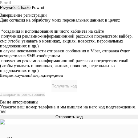
Przywrócić hasło
Powrót
Завершение регистрации
Даю согласия на обработку моих персональных данных в целях:
*создания и использования личного кабинета на сайте
получения рекламно-информационной рассылки посредством вайбер,
смс (чтобы узнавать о новинках, акциях, новостях, персональных
предложениях и др.)
в случае невозможности отправки сообщения в Viber, отправка будет
осуществлена SMS-сообщением
получения рекламно-информационной рассылки посредством email
(чтобы узнавать о новинках, акциях, новостях, персональных
предложениях и др.)
Введите полученный код подтверждения
Получить код
Завершить регистрацию
Вы не авторизованы
Укажите ваш номер телефона и мы вышлем на него код подтверждения.
Отправить код