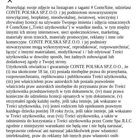
Przesyłając swoje zdjęcie na Instagram z tagami # ConteXme, udzielasz
CONTE POLSKA SP.Z.O.O. i jej podmiotom stowarzyszonym
niewyłącznej, bezpłatnej, nieodwołalnej, światowej, wieczystej i
zbywalnej licencji na używanie Twojego imienia i zdjęcia oznaczonych
# ConteXme („Treści użytkownika”) w wszelkie media, w tym między
innymi ich strony internetowe, sieci społecznościowe, marketing,
materiały stron trzecich, materiały promocyjne, reklamy i inne cele
komercyjne. CONTE POLSKA SP.Z.O.O. i jej podmioty
stowarzyszone mogą wykorzystywać, reprodukować, rozpowszechniać,
łączyć z innymi materiałami, modyfikować i / lub edytować Treści
użytkownika w dowolny sposób, bez żadnych zobowiązań lub
dodatkowej zgody z Twojej strony.
Użytkownik oświadcza i gwarantuje CONTE POLSKA SP.Z.O.O., że
(i) ma ukończone 18 lat, (ii) posiada niezbędne prawa do przesyłania,
rozpowszechniania, replikowania i publikowania Treści użytkownika,
(iii) jest właścicielem praw autorskich lub posiada pozwolenie
właściciela praw autorskich niezbędne do przyznania praw do Treści
użytkownika przedstawionych w tym dokumencie, (iv) masz prawa
konieczne do udzielenia licencji opisanych w tym dokumencie, (v)
otrzymałeś zgodę każdej osoby, jeśli taka istnieje, jak wskazano w
Treści użytkownika, (vi) jesteś rodzicem lub opiekunem prawnym
każdego dziecka poniżej 18 roku życia, jeśli takie istnieje, jak wskazano
w Treści użytkownika, oraz (vii) Treści użytkownika, a także w
odniesieniu do korzystania z Treści użytkownika przez Conte Spa JLLC
zgodnie z niniejszymi warunkami nie będą one i nie będą naruszać,
bezprawnie cedować ani naruszać jakichkolwiek praw własności
intelektualnej, praw do reklamy lub innych praw własności osób