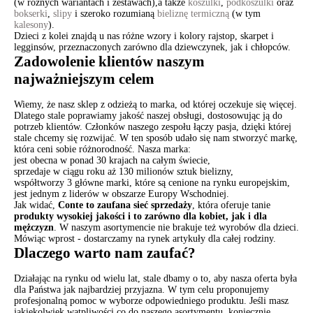
(w różnych wariantach i zestawach),a także
koszulki
,
podkoszulki
oraz
bokserki
,
slipy
i szeroko rozumianą
bieliznę termiczną
(w tym
kalesony
).
Dzieci z kolei znajdą u nas różne wzory i kolory rajstop, skarpet i
legginsów, przeznaczonych zarówno dla dziewczynek, jak i chłopców.
Zadowolenie klientów naszym
najważniejszym celem
Wiemy, że nasz sklep z odzieżą to marka, od której oczekuje się więcej.
Dlatego stale poprawiamy jakość naszej obsługi, dostosowując ją do
potrzeb klientów. Członków naszego zespołu łączy pasja, dzięki której
stale chcemy się rozwijać. W ten sposób udało się nam stworzyć markę,
która ceni sobie różnorodność. Nasza marka:
jest obecna w ponad 30 krajach na całym świecie,
sprzedaje w ciągu roku aż 130 milionów sztuk bielizny,
współtworzy 3 główne marki, które są cenione na rynku europejskim,
jest jednym z liderów w obszarze Europy Wschodniej.
Jak widać,
Conte to zaufana sieć sprzedaży
, która oferuje tanie
produkty wysokiej jakości i to zarówno dla kobiet, jak i dla
mężczyzn
. W naszym asortymencie nie brakuje też wyrobów dla dzieci.
Mówiąc wprost - dostarczamy na rynek artykuły dla całej rodziny.
Dlaczego warto nam zaufać?
Działając na rynku od wielu lat, stale dbamy o to, aby nasza oferta była
dla Państwa jak najbardziej przyjazna. W tym celu proponujemy
profesjonalną pomoc w wyborze odpowiedniego produktu. Jeśli masz
jakiekolwiek wątpliwości co do naszego asortymentu, koniecznie