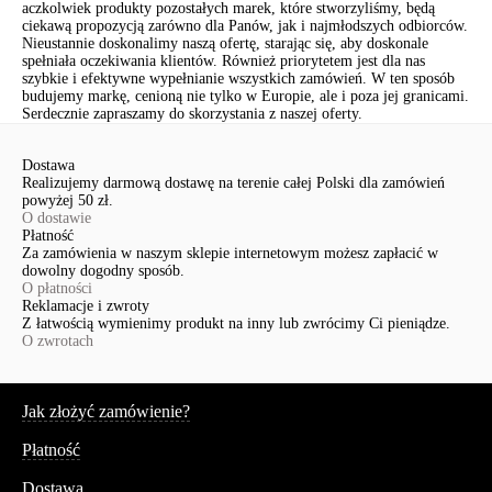
aczkolwiek produkty pozostałych marek, które stworzyliśmy, będą
ciekawą propozycją zarówno dla Panów, jak i najmłodszych odbiorców.
Nieustannie doskonalimy naszą ofertę, starając się, aby doskonale
spełniała oczekiwania klientów. Również priorytetem jest dla nas
szybkie i efektywne wypełnianie wszystkich zamówień. W ten sposób
budujemy markę, cenioną nie tylko w Europie, ale i poza jej granicami.
Serdecznie zapraszamy do skorzystania z naszej oferty.
Dostawa
Realizujemy darmową dostawę na terenie całej Polski dla zamówień
powyżej 50 zł.
O dostawie
Płatność
Za zamówienia w naszym sklepie internetowym możesz zapłacić w
dowolny dogodny sposób.
O płatności
Reklamacje i zwroty
Z łatwością wymienimy produkt na inny lub zwrócimy Ci pieniądze.
O zwrotach
Serwis
Jak złożyć zamówienie?
Płatność
Dostawa