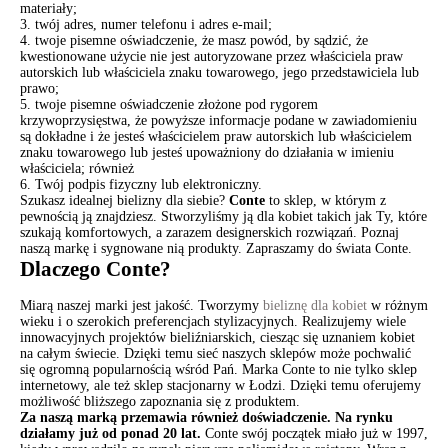
materiały;
3. twój adres, numer telefonu i adres e-mail;
4. twoje pisemne oświadczenie, że masz powód, by sądzić, że
kwestionowane użycie nie jest autoryzowane przez właściciela praw
autorskich lub właściciela znaku towarowego, jego przedstawiciela lub
prawo;
5. twoje pisemne oświadczenie złożone pod rygorem
krzywoprzysięstwa, że ​​powyższe informacje podane w zawiadomieniu
są dokładne i że jesteś właścicielem praw autorskich lub właścicielem
znaku towarowego lub jesteś upoważniony do działania w imieniu
właściciela; również
6. Twój podpis fizyczny lub elektroniczny.
Szukasz idealnej bielizny dla siebie?
Conte
to sklep, w którym z
pewnością ją znajdziesz. Stworzyliśmy ją dla kobiet takich jak Ty, które
szukają komfortowych, a zarazem designerskich rozwiązań. Poznaj
naszą markę i sygnowane nią produkty. Zapraszamy do świata Conte.
Dlaczego Conte?
Miarą naszej marki jest jakość. Tworzymy
bieliznę dla kobiet
w różnym
wieku i o szerokich preferencjach stylizacyjnych. Realizujemy wiele
innowacyjnych projektów bieliźniarskich, ciesząc się uznaniem kobiet
na całym świecie. Dzięki temu sieć naszych sklepów może pochwalić
się ogromną popularnością wśród Pań. Marka Conte to nie tylko sklep
internetowy, ale też sklep stacjonarny w Łodzi. Dzięki temu oferujemy
możliwość bliższego zapoznania się z produktem.
Za naszą marką przemawia również doświadczenie. Na rynku
działamy już od ponad 20 lat.
Conte swój początek miało już w 1997,