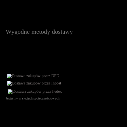
Wygodne metody dostawy
Jesteśmy w sieciach społecznościowych
Św. Teresy 91, 91-341, Łódź, Poland, NIP 732-216-37-57, REGON
101144034, Powszechna Kasa Oszczędności Bank Polski SA, ul.