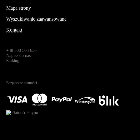
Informacja
Mapa strony
Wyszukiwanie zaawansowane
Kontakt
Dane kontaktowe
Św. Teresy 91,
91-341, Łódź, Polska
+48 500 503 636
Napisz do nas
Ranking
4.95
Na podstawie
1825
recenzji
Bezpieczne płatności