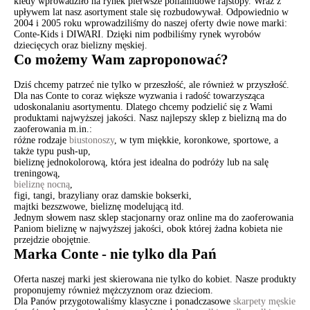
kiedy wprowadziło na rynek pierwsze poliamidowe rajstopy. Wraz z
upływem lat nasz asortyment stale się rozbudowywał. Odpowiednio w
2004 i 2005 roku wprowadziliśmy do naszej oferty dwie nowe marki:
Conte-Kids i DIWARI. Dzięki nim podbiliśmy rynek wyrobów
dziecięcych oraz bielizny męskiej.
Co możemy Wam zaproponować?
Dziś chcemy patrzeć nie tylko w przeszłość, ale również w przyszłość.
Dla nas Conte to coraz większe wyzwania i radość towarzysząca
udoskonalaniu asortymentu. Dlatego chcemy podzielić się z Wami
produktami najwyższej jakości. Nasz najlepszy sklep z bielizną ma do
zaoferowania m.in.:
różne rodzaje
biustonoszy
, w tym miękkie, koronkowe, sportowe, a
także typu push-up,
bieliznę jednokolorową, która jest idealna do podróży lub na salę
treningową,
bieliznę nocną
,
figi, tangi, brazyliany oraz damskie bokserki,
majtki bezszwowe, bieliznę modelującą itd.
Jednym słowem nasz sklep stacjonarny oraz online ma do zaoferowania
Paniom bieliznę w najwyższej jakości, obok której żadna kobieta nie
przejdzie obojętnie.
Marka Conte - nie tylko dla Pań
Oferta naszej marki jest skierowana nie tylko do kobiet. Nasze produkty
proponujemy również mężczyznom oraz dzieciom.
Dla Panów przygotowaliśmy klasyczne i ponadczasowe
skarpety męskie