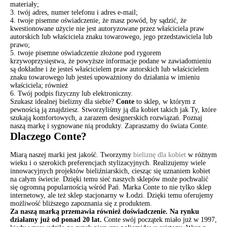
materiały;
3. twój adres, numer telefonu i adres e-mail;
4. twoje pisemne oświadczenie, że masz powód, by sądzić, że
kwestionowane użycie nie jest autoryzowane przez właściciela praw
autorskich lub właściciela znaku towarowego, jego przedstawiciela lub
prawo;
5. twoje pisemne oświadczenie złożone pod rygorem
krzywoprzysięstwa, że ​​powyższe informacje podane w zawiadomieniu
są dokładne i że jesteś właścicielem praw autorskich lub właścicielem
znaku towarowego lub jesteś upoważniony do działania w imieniu
właściciela; również
6. Twój podpis fizyczny lub elektroniczny.
Szukasz idealnej bielizny dla siebie?
Conte
to sklep, w którym z
pewnością ją znajdziesz. Stworzyliśmy ją dla kobiet takich jak Ty, które
szukają komfortowych, a zarazem designerskich rozwiązań. Poznaj
naszą markę i sygnowane nią produkty. Zapraszamy do świata Conte.
Dlaczego Conte?
Miarą naszej marki jest jakość. Tworzymy
bieliznę dla kobiet
w różnym
wieku i o szerokich preferencjach stylizacyjnych. Realizujemy wiele
innowacyjnych projektów bieliźniarskich, ciesząc się uznaniem kobiet
na całym świecie. Dzięki temu sieć naszych sklepów może pochwalić
się ogromną popularnością wśród Pań. Marka Conte to nie tylko sklep
internetowy, ale też sklep stacjonarny w Łodzi. Dzięki temu oferujemy
możliwość bliższego zapoznania się z produktem.
Za naszą marką przemawia również doświadczenie. Na rynku
działamy już od ponad 20 lat.
Conte swój początek miało już w 1997,