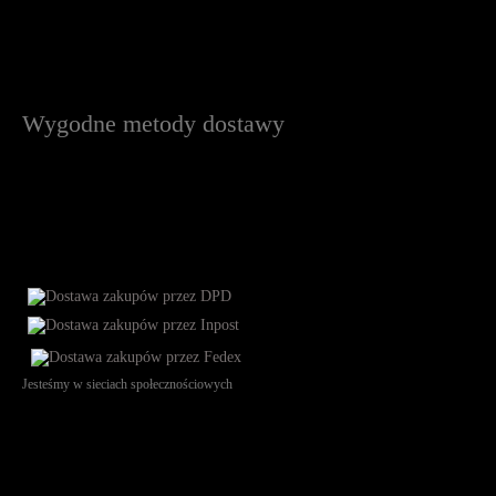
Wygodne metody dostawy
Jesteśmy w sieciach społecznościowych
Św. Teresy 91, 91-341, Łódź, Poland, NIP 732-216-37-57, REGON
101144034, Powszechna Kasa Oszczędności Bank Polski SA, ul.