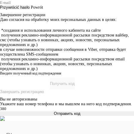
Przywrócić hasło
Powrót
Завершение регистрации
Даю согласия на обработку моих персональных данных в целях:
*создания и использования личного кабинета на сайте
получения рекламно-информационной рассылки посредством вайбер,
смс (чтобы узнавать о новинках, акциях, новостях, персональных
предложениях и др.)
в случае невозможности отправки сообщения в Viber, отправка будет
осуществлена SMS-сообщением
получения рекламно-информационной рассылки посредством email
(чтобы узнавать о новинках, акциях, новостях, персональных
предложениях и др.)
Введите полученный код подтверждения
Получить код
Завершить регистрацию
Вы не авторизованы
Укажите ваш номер телефона и мы вышлем на него код подтверждения.
Отправить код