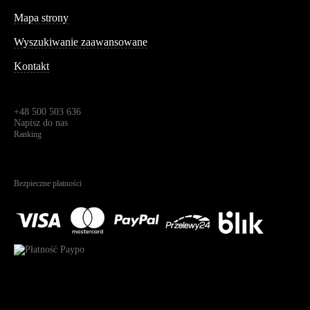
Informacja
Mapa strony
Wyszukiwanie zaawansowane
Kontakt
Dane kontaktowe
Św. Teresy 91,
91-341, Łódź, Polska
+48 500 503 636
Napisz do nas
Ranking
4.95
Na podstawie
1823
recenzji
Bezpieczne płatności