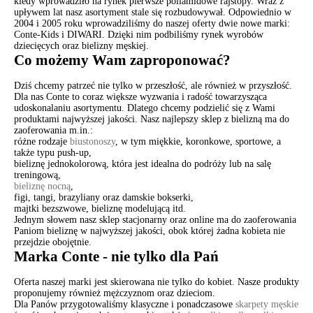
kiedy wprowadziło na rynek pierwsze poliamidowe rajstopy. Wraz z
upływem lat nasz asortyment stale się rozbudowywał. Odpowiednio w
2004 i 2005 roku wprowadziliśmy do naszej oferty dwie nowe marki:
Conte-Kids i DIWARI. Dzięki nim podbiliśmy rynek wyrobów
dziecięcych oraz bielizny męskiej.
Co możemy Wam zaproponować?
Dziś chcemy patrzeć nie tylko w przeszłość, ale również w przyszłość.
Dla nas Conte to coraz większe wyzwania i radość towarzysząca
udoskonalaniu asortymentu. Dlatego chcemy podzielić się z Wami
produktami najwyższej jakości. Nasz najlepszy sklep z bielizną ma do
zaoferowania m.in.:
różne rodzaje
biustonoszy
, w tym miękkie, koronkowe, sportowe, a
także typu push-up,
bieliznę jednokolorową, która jest idealna do podróży lub na salę
treningową,
bieliznę nocną
,
figi, tangi, brazyliany oraz damskie bokserki,
majtki bezszwowe, bieliznę modelującą itd.
Jednym słowem nasz sklep stacjonarny oraz online ma do zaoferowania
Paniom bieliznę w najwyższej jakości, obok której żadna kobieta nie
przejdzie obojętnie.
Marka Conte - nie tylko dla Pań
Oferta naszej marki jest skierowana nie tylko do kobiet. Nasze produkty
proponujemy również mężczyznom oraz dzieciom.
Dla Panów przygotowaliśmy klasyczne i ponadczasowe
skarpety męskie