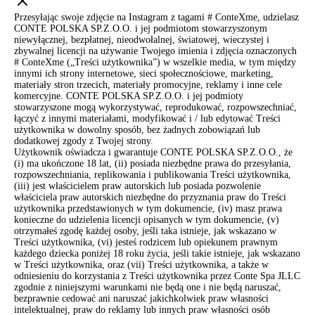
Przesyłając swoje zdjęcie na Instagram z tagami # ConteXme, udzielasz
CONTE POLSKA SP.Z.O.O. i jej podmiotom stowarzyszonym
niewyłącznej, bezpłatnej, nieodwołalnej, światowej, wieczystej i
zbywalnej licencji na używanie Twojego imienia i zdjęcia oznaczonych
# ConteXme („Treści użytkownika”) w wszelkie media, w tym między
innymi ich strony internetowe, sieci społecznościowe, marketing,
materiały stron trzecich, materiały promocyjne, reklamy i inne cele
komercyjne. CONTE POLSKA SP.Z.O.O. i jej podmioty
stowarzyszone mogą wykorzystywać, reprodukować, rozpowszechniać,
łączyć z innymi materiałami, modyfikować i / lub edytować Treści
użytkownika w dowolny sposób, bez żadnych zobowiązań lub
dodatkowej zgody z Twojej strony.
Użytkownik oświadcza i gwarantuje CONTE POLSKA SP.Z.O.O., że
(i) ma ukończone 18 lat, (ii) posiada niezbędne prawa do przesyłania,
rozpowszechniania, replikowania i publikowania Treści użytkownika,
(iii) jest właścicielem praw autorskich lub posiada pozwolenie
właściciela praw autorskich niezbędne do przyznania praw do Treści
użytkownika przedstawionych w tym dokumencie, (iv) masz prawa
konieczne do udzielenia licencji opisanych w tym dokumencie, (v)
otrzymałeś zgodę każdej osoby, jeśli taka istnieje, jak wskazano w
Treści użytkownika, (vi) jesteś rodzicem lub opiekunem prawnym
każdego dziecka poniżej 18 roku życia, jeśli takie istnieje, jak wskazano
w Treści użytkownika, oraz (vii) Treści użytkownika, a także w
odniesieniu do korzystania z Treści użytkownika przez Conte Spa JLLC
zgodnie z niniejszymi warunkami nie będą one i nie będą naruszać,
bezprawnie cedować ani naruszać jakichkolwiek praw własności
intelektualnej, praw do reklamy lub innych praw własności osób