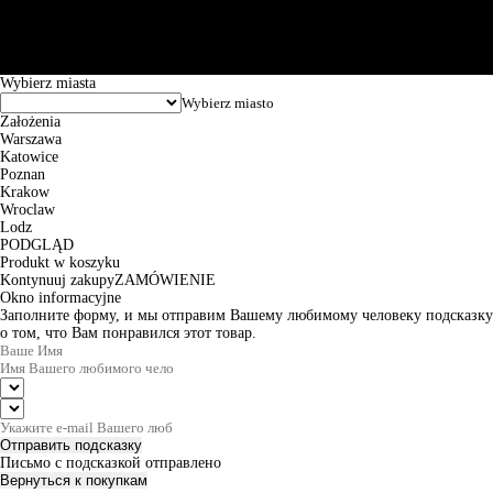
Puławska 15, 02-515 Warszawa: 30102034080000410205628799.
Godziny pracy: 8:00-16:00 od poniedziałku do piątku. Czas realizacji
zamówienia wynosi od 24h do 2 dni roboczych.
© 2026 EuroTrade Tex Sp. z o.o.
Wybierz miasta
Założenia
Warszawa
Katowice
Poznan
Krakow
Wroclaw
Lodz
PODGLĄD
Produkt w koszyku
Kontynuuj zakupy
ZAMÓWIENIE
Okno informacyjne
Заполните форму, и мы отправим Вашему любимому человеку подсказку
о том, что Вам понравился этот товар.
Отправить подсказку
Письмо с подсказкой отправлено
Вернуться к покупкам