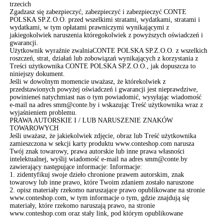
trzecich
Zgadzasz się zabezpieczyć, zabezpieczyć i zabezpieczyć CONTE
POLSKA SP.Z.O.O. przed wszelkimi stratami, wydatkami, stratami i
wydatkami, w tym opłatami prawniczymi wynikającymi z
jakiegokolwiek naruszenia któregokolwiek z powyższych oświadczeń i
gwarancji.
Użytkownik wyraźnie zwalniaCONTE POLSKA SP.Z.O.O. z wszelkich
roszczeń, strat, działań lub zobowiązań wynikających z korzystania z
Treści użytkownika CONTE POLSKA SP.Z.O.O., jak dopuszcza to
niniejszy dokument.
Jeśli w dowolnym momencie uważasz, że którekolwiek z
przedstawionych powyżej oświadczeń i gwarancji jest nieprawdziwe,
powinieneś natychmiast nas o tym powiadomić, wysyłając wiadomość
e-mail na adres smm@conte.by i wskazując Treść użytkownika wraz z
wyjaśnieniem problemu.
PRAWA AUTORSKIE I / LUB NARUSZENIE ZNAKÓW
TOWAROWYCH
Jeśli uważasz, że jakiekolwiek zdjęcie, obraz lub Treść użytkownika
zamieszczona w sekcji karty produktu www.conteshop.com narusza
Twój znak towarowy, prawa autorskie lub inne prawa własności
intelektualnej, wyślij wiadomość e-mail na adres smm@conte.by
zawierający następujące informacje: Informacje:
1. zidentyfikuj swoje dzieło chronione prawem autorskim, znak
towarowy lub inne prawo, które Twoim zdaniem zostało naruszone
2. opisz materiały rzekomo naruszające prawo opublikowane na stronie
www.conteshop.com, w tym informacje o tym, gdzie znajdują się
materiały, które rzekomo naruszają prawo, na stronie
www.conteshop.com oraz stały link, pod którym opublikowane