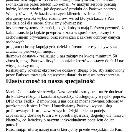
skontaktuj się przez telefon lub e-mail. W naszym zespole pracują
ludzie, którzy wiedzą, jak dopasować produkt do Państwa potrzeb.
Wiemy również, że każda z naszych klientek jest inna. Dlatego
oferujemy szeroki wybór rozmiarów, wśród których każda z Pań
znajdzie coś dla siebie. Stawiamy również na:
bezpieczne systemy płatności, dzięki którym mają Państwo pewność, że
każda transakcja będzie przeprowadzona w sposób bezpieczny i z
zachowaniem prywatności oraz rozwiązań z zakresu ochrony danych
osobowych,
program ochrony kupujących, dzięki któremu interesy nabywcy są
zawsze na pierwszym miejscu,
darmową dostawę - realizując u nas zakupy na kwotę minimum 50
złotych, mogą Państwo liczyć na obniżkę kosztów dostawy do 0. U nas
więcej znaczy mniej.
Realizujemy również ekspresowe dostawy, dbając o to, aby zamówiony
przez Państwa towar jak najszybciej dotarł do miejsca przeznaczenia.
Elastyczność to nasza specjalność
Marka Conte stale się rozwija. Nasz szeroki asortyment może docierać
do Państwa różnymi kanałami sprzedaży. Obsługujemy wysyłki poprzez
DPD oraz FedEx. Zamówioną u nas odzież można również odebrać w
paczkomatach sieci InPost. Umożliwiamy Państwu wybór usług
preferowanych firm przewozowych. Dzięki takiemu podejściu
zapewniamy dostawę towaru w sposób najbardziej dogodny dla naszych
klientów, co świadczy o naszym indywidualnym podejściu do ich
potrzeb.
Reasumując, ofertę naszej marki kierujemy przede wszystkim do Pań,