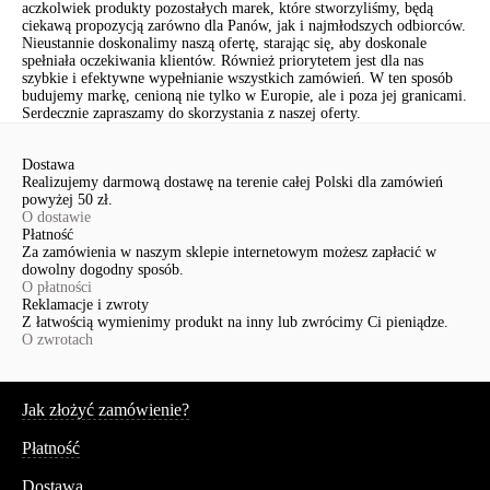
aczkolwiek produkty pozostałych marek, które stworzyliśmy, będą
ciekawą propozycją zarówno dla Panów, jak i najmłodszych odbiorców.
Nieustannie doskonalimy naszą ofertę, starając się, aby doskonale
spełniała oczekiwania klientów. Również priorytetem jest dla nas
szybkie i efektywne wypełnianie wszystkich zamówień. W ten sposób
budujemy markę, cenioną nie tylko w Europie, ale i poza jej granicami.
Serdecznie zapraszamy do skorzystania z naszej oferty.
Dostawa
Realizujemy darmową dostawę na terenie całej Polski dla zamówień
powyżej 50 zł.
O dostawie
Płatność
Za zamówienia w naszym sklepie internetowym możesz zapłacić w
dowolny dogodny sposób.
O płatności
Reklamacje i zwroty
Z łatwością wymienimy produkt na inny lub zwrócimy Ci pieniądze.
O zwrotach
Serwis
Jak złożyć zamówienie?
Płatność
Dostawa