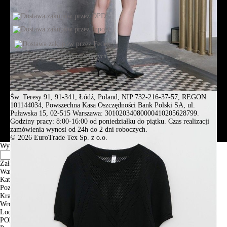
Jesteśmy w sieciach społecznościowych
Św. Teresy 91, 91-341, Łódź, Poland, NIP 732-216-37-57, REGON
101144034, Powszechna Kasa Oszczędności Bank Polski SA, ul.
Puławska 15, 02-515 Warszawa: 30102034080000410205628799.
Godziny pracy: 8:00-16:00 od poniedziałku do piątku. Czas realizacji
zamówienia wynosi od 24h do 2 dni roboczych.
© 2026 EuroTrade Tex Sp. z o.o.
Wybierz miasta
Założenia
Warszawa
Katowice
Poznan
Krakow
Wroclaw
Lodz
PODGLĄD