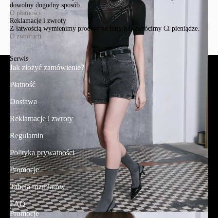
dowolny dogodny sposób.
O płatności
Reklamacje i zwroty
Z łatwością wymienimy produkt na inny lub zwrócimy Ci pieniądze.
O zwrotach
Serwis
Jak złożyć zamówienie?
Płatność
Dostawa
Reklamacje i zwroty
Regulamin
Polityka prywatności
Promocje
Tabela rozmiarów
FAQ
Promocje