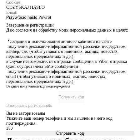
Cookies.
ODZYSKAJ HASŁO
Przywrócić hasło
Powrót
Завершение регистрации
Даю согласия на обработку моих персональных данных в целях:
*создания и использования личного кабинета на сайте
получения рекламно-информационной рассылки посредством
вайбер, смс (чтобы узнавать о новинках, акциях, новостях,
персональных предложениях и др.)
в случае невозможности отправки сообщения в Viber, отправка
будет осуществлена SMS-сообщением
получения рекламно-информационной рассылки посредством
email (чтобы узнавать о новинках, акциях, новостях,
персональных предложениях и др.)
Введите полученный код подтверждения
Получить код
Завершить регистрацию
Вы не авторизованы
Укажите ваш номер телефона и мы вышлем на него код
подтверждения.
Отправить код