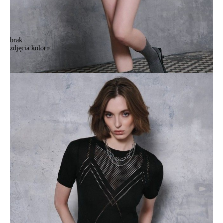
brak
zdjęcia koloru
Джемпер женский CE LDK2330 23С-30СП, р.170-84, black
Джемпер женский CE LDK2330 23С-30СП, р.170-84, black
308,90 zł
Kolory:
BRAK
ZDJĘCIA
BRAK
ZDJĘCIA
Rozmiary:
Tabela rozmiarów
170-84/XS
Ilość:
-
+
DODAJ DO KOSZYKA
Jak złożyć zamówienie
POWIADOM MNIE O DOSTĘPNOŚCI