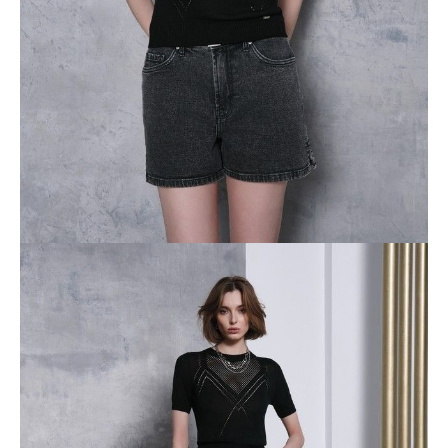
ПОЛУЧИТЬ ПО EMAIL
Dostawa
Kurier,
darmowa od 99 zł
czas dostawy: 1-2 dni robocze
Paczkomaty InPost 24/7,
darmowa od 50 zł
czas dostawy: 1-2 dni robocze
Odbiór osobisty
w sklepie Conte (Łodz)
pn.- czw. 8:00 - 16:00, pt. 8:00 - 14:00
Opis produktu
Opinie
Pytania
O produkcie
Джемпер прямого силуэта связан из тонкой шелковистой пряжи
на основе вискозы красивым сочетанием ажурного переплетения и
кулирной глади. Модель поможет подчеркнуть индивидуальность
и сделает повседневный образ элегантным.
· круглый вырез горловины
· классическая линия плеч
· короткие втачные рукава
· прямой силуэт
· гладкая и приятная к телу пряжа с вискозой
· сочетание двух переплетений: ажурного и кулирной глади
· сохранение формы и цвета при соблюдении рекомендаций по
уходу
· лаконично, женственно и элегантно.