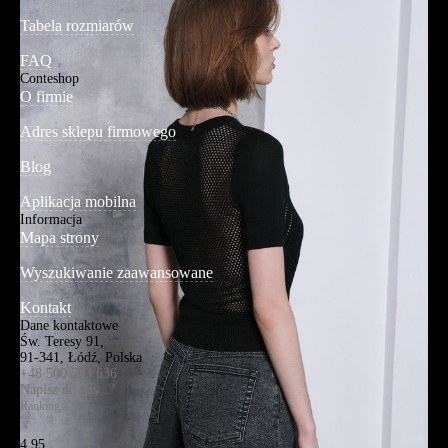
Tabela rozmiarów
FAQ
Conteshop
O firmie
Adres sklepu firmowego
Blog
Aplikacja mobilna
Informacja
Mapa strony
Wyszukiwanie zaawansowane
Kontakt
Dane kontaktowe
Św. Teresy 91,
91-341, Łódź, Polska
+48 500 503 636
Napisz do nas
Ranking
4.95