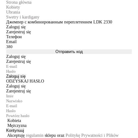
Strona główna
Kobiety
Ubrania
Swetry i kardigany
Джемпер с комбинированным переплетением LDK 2330
Zaloguj się
Zarejestruj się
Телефон
Email
Отправить код
Zaloguj się
Zarejestruj się
Zaloguj się
ODZYSKAJ HASŁO
Zaloguj się
Zarejestruj się
Kobieta
Mężczyzna
Kontynuuj
Akceptuję
regulamin
sklepu oraz
Politykę Prywatności i Plików