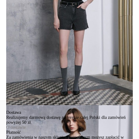
SKU
1003033040170588
Skład
вискоза 50%, ПАН 50%
Udostępnij produkt
Podmiot odpowiedzialny
EuroTrade Tex Sp z o.o.
Św. Teresy 91
91-341, Łódź, Polska
+48 500-503-636
info@conteshop.pl
Ten produkt nie ma pytań Możesz zadać pytanie, klikając przycisk
poniżej
Zadaj pytanie
Nowe pytanie
Wyślij
Dostawa
Realizujemy darmową dostawę na terenie całej Polski dla zamówień
powyżej 50 zł.
O dostawie
Płatność
Za zamówienia w naszym sklepie internetowym możesz zapłacić w