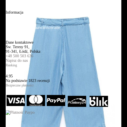
Aplikacja mobilna
Informacja
Mapa strony
Wyszukiwanie zaawansowane
Kontakt
Dane kontaktowe
Św. Teresy 91,
91-341, Łódź, Polska
+48 500 503 636
Napisz do nas
Ranking
4.95
Na podstawie
1823
recenzji
Bezpieczne płatności