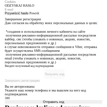
Cookies.
ODZYSKAJ HASŁO
Przywrócić hasło
Powrót
Завершение регистрации
Даю согласия на обработку моих персональных данных в целях:
*создания и использования личного кабинета на сайте
получения рекламно-информационной рассылки посредством
вайбер, смс (чтобы узнавать о новинках, акциях, новостях,
персональных предложениях и др.)
в случае невозможности отправки сообщения в Viber, отправка
будет осуществлена SMS-сообщением
получения рекламно-информационной рассылки посредством
email (чтобы узнавать о новинках, акциях, новостях,
персональных предложениях и др.)
Введите полученный код подтверждения
Получить код
Завершить регистрацию
Вы не авторизованы
Укажите ваш номер телефона и мы вышлем на него код
подтверждения.
Отправить код