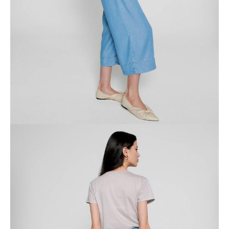
ПОЛУЧИТЬ ПО EMAIL
Dostawa
Kurier,
darmowa od 99 zł
czas dostawy: 1-2 dni robocze
Paczkomaty InPost 24/7,
darmowa od 50 zł
czas dostawy: 1-2 dni robocze
Odbiór osobisty
w sklepie Conte (Łodz)
pn.- czw. 8:00 - 16:00, pt. 8:00 - 14:00
Opis produktu
Opinie
Pytania
O produkcie
.
SKU
1011010950010961
Skład
Tencel 100%
Udostępnij produkt
Podmiot odpowiedzialny
EuroTrade Tex Sp z o.o.
Św. Teresy 91
91-341, Łódź, Polska
+48 500-503-636
info@conteshop.pl
Ten produkt nie ma pytań Możesz zadać pytanie, klikając przycisk