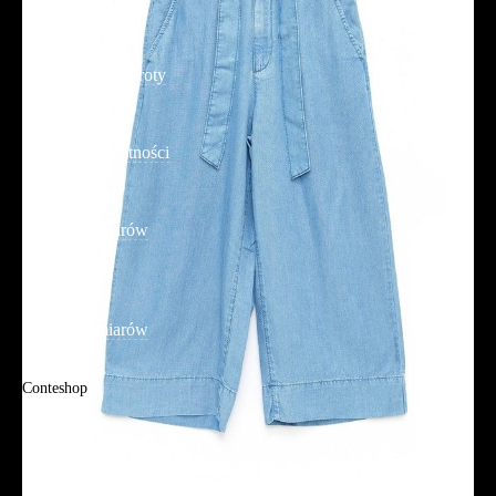
Dostawa
Reklamacje i zwroty
Regulamin
Polityka prywatności
Promocje
Tabela rozmiarów
FAQ
Promocje
Tabela rozmiarów
FAQ
Conteshop
O firmie
Adres sklepu firmowego
Blog