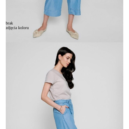
brak
zdjęcia koloru
.
.
328,90 zł
Kolory:
BRAK
ZDJĘCIA
Rozmiary:
Tabela rozmiarów
170-90/XS
170-94/S
170-98/M
170-102/L
170-106/XL
Ilość:
-
+
DODAJ DO KOSZYKA
Jak złożyć zamówienie
POWIADOM MNIE O DOSTĘPNOŚCI