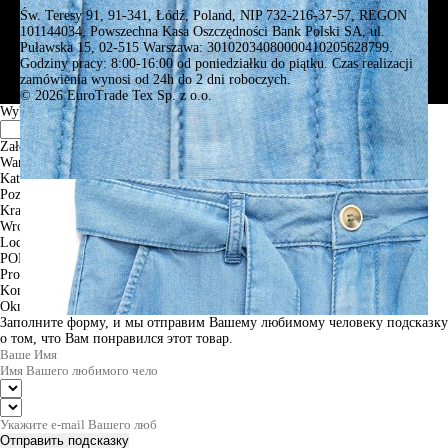
Św. Teresy 91, 91-341, Łódź, Poland, NIP 732-216-37-57, REGON
101144034, Powszechna Kasa Oszczędności Bank Polski SA, ul.
Puławska 15, 02-515 Warszawa: 30102034080000410205628799.
Godziny pracy: 8:00-16:00 od poniedziałku do piątku. Czas realizacji
zamówienia wynosi od 24h do 2 dni roboczych.
© 2026 EuroTrade Tex Sp. z o.o.
Wybierz miasta
Założenia
Warszawa
Katowice
Poznan
Krakow
Wroclaw
Lodz
PODGLĄD
Produkt w koszyku
Kontynuuj zakupy
ZAMÓWIENIE
Okno informacyjne
Заполните форму, и мы отправим Вашему любимому человеку подсказку
о том, что Вам понравился этот товар.
Отправить подсказку