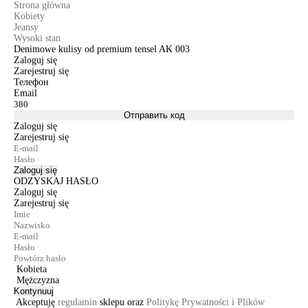
Strona główna
Kobiety
Jeansy
Wysoki stan
Denimowe kulisy od premium tensel AK 003
Zaloguj się
Zarejestruj się
Телефон
Email
Отправить код
Zaloguj się
Zarejestruj się
Zaloguj się
ODZYSKAJ HASŁO
Zaloguj się
Zarejestruj się
Kobieta
Mężczyzna
Kontynuuj
Akceptuję
regulamin
sklepu oraz
Politykę Prywatności i Plików