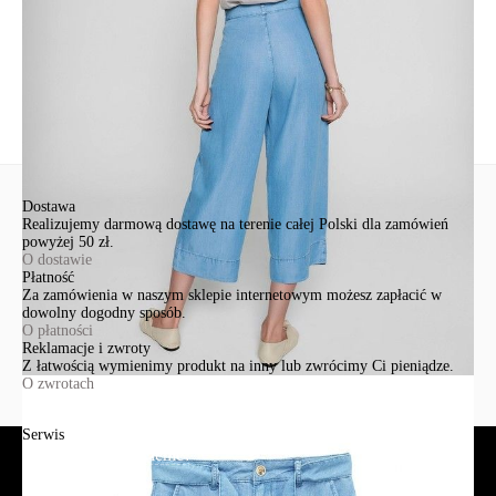
poniżej
Zadaj pytanie
Nowe pytanie
Wyślij
Dostawa
Realizujemy darmową dostawę na terenie całej Polski dla zamówień
powyżej 50 zł.
O dostawie
Płatność
Za zamówienia w naszym sklepie internetowym możesz zapłacić w
dowolny dogodny sposób.
O płatności
Reklamacje i zwroty
Z łatwością wymienimy produkt na inny lub zwrócimy Ci pieniądze.
O zwrotach
Serwis
Jak złożyć zamówienie?
Płatność