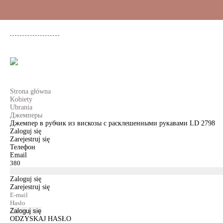
+48 500 503 636
KOBIETY
MĘŻCZYŹNI
DLA DZIEWCZYNEK
DL
Strona główna
Kobiety
Ubrania
Джемперы
Джемпер в рубчик из вискозы с расклешенными рукавами LD 2798
Zaloguj się
Zarejestruj się
Телефон
Email
Zaloguj się
Zarejestruj się
Zaloguj się
ODZYSKAJ HASŁO