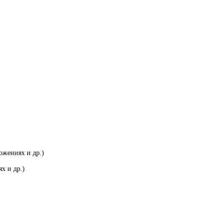
ожениях и др.)
х и др.)