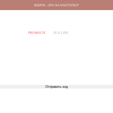
SERP30: -30% NA WSZYSTKO*
O firmie
A CHŁOPCÓW
PROMOCJE
ECO LINE
Отправить код