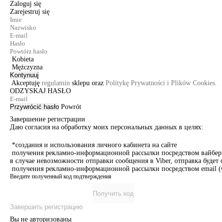
Zaloguj się
Zarejestruj się
Kobieta
Mężczyzna
Kontynuuj
Akceptuję
regulamin
sklepu oraz
Politykę Prywatności i Plików Cookies.
ODZYSKAJ HASŁO
Przywrócić hasło
Powrót
Завершение регистрации
Даю согласия на обработку моих персональных данных в целях:
*создания и использования личного кабинета на сайте
получения рекламно-информационной рассылки посредством вайбер, 
в случае невозможности отправки сообщения в Viber, отправка буде
получения рекламно-информационной рассылки посредством email (ч
Введите полученный код подтверждения
Получить код
Завершить регистрацию
Вы не авторизованы