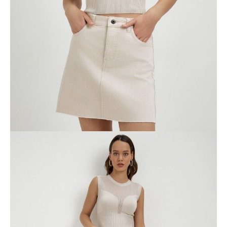
Dostawa
Kurier,
darmowa od 99 zł
czas dostawy: 1-2 dni robocze
Paczkomaty InPost 24/7,
darmowa od 50 zł
czas dostawy: 1-2 dni robocze
Odbiór osobisty
w sklepie Conte (Łodz)
pn.- czw. 8:00 - 16:00, pt. 8:00 - 14:00
Opis produktu
Opinie
Pytania
O produkcie
Джинсовая юбка А-силуэта с необработанным краем станет
основой для множества индивидуальных образов и стильных
идей.
• высокая посадка
• A-силуэт
• mini
• застежка на пуговицу и молнию, скрытую планкой
• шлевки для ремня
• модель с пятью карманами, на заднем - вышивка логотипа
бренда
• мягкий деним с высоким содержанием хлопка
• для сохранения светлого оттенка соблюдайте рекомендации по
уходу
• wow-эффект гарантирован!