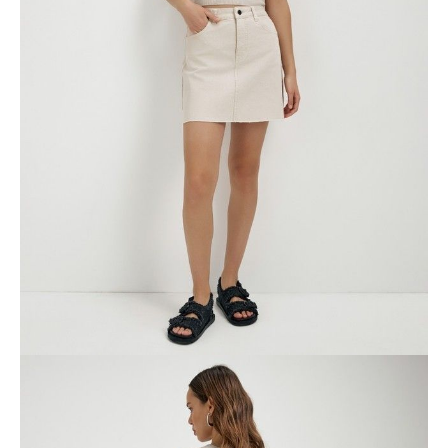
Рост 170: длина по боковому шву (без учета пояса) 39см.
Обратите внимание: джинсы, имеющие в составе ткани 1-2%
эластана, устойчивы к многочисленным стиркам, прочные,
удобные, хорошо садятся по фигуре. При носке ткань может
растягиваться, но после стирки джинсы принимают
первоначальный размер и форму.
Дата изготовления: 2023 год
Срок годности не ограничен.
Импортер в Республику Беларусь: СООО" Конте Спа", Республика
Беларусь, 230026, г. Гродно, ул. Победы, 30
Изготовитель: Firemount Textiles Ltd, Республика Маврикий,
EstateRoad, Goodlands, Mauritius
SKU
1011050190031292
Skład
хлопок 98%, эластан 2%
Udostępnij produkt
Podmiot odpowiedzialny
EuroTrade Tex Sp z o.o.
Św. Teresy 91
91-341, Łódź, Polska
+48 500-503-636
info@conteshop.pl
Ten produkt nie ma pytań Możesz zadać pytanie, klikając przycisk
poniżej
Zadaj pytanie
Nowe pytanie