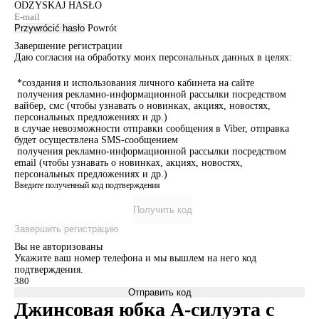
ODZYSKAJ HASŁO
Przywrócić hasło
Powrót
Завершение регистрации
Даю согласия на обработку моих персональных данных в целях:
*создания и использования личного кабинета на сайте
получения рекламно-информационной рассылки посредством
вайбер, смс (чтобы узнавать о новинках, акциях, новостях,
персональных предложениях и др.)
в случае невозможности отправки сообщения в Viber, отправка
будет осуществлена SMS-сообщением
получения рекламно-информационной рассылки посредством
email (чтобы узнавать о новинках, акциях, новостях,
персональных предложениях и др.)
Введите полученный код подтверждения
Получить код
Завершить регистрацию
Вы не авторизованы
Укажите ваш номер телефона и мы вышлем на него код
подтверждения.
Отправить код
Джинсовая юбка А-силуэта с