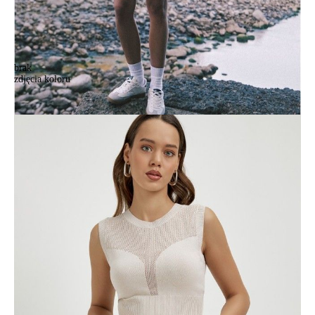
brak
zdjęcia koloru
Юбка джинсовая женская CE CON-627, р.170-98, ecru
Юбка джинсовая женская CE CON-627, р.170-98, ecru
287,90 zł
Kolory:
BRAK
ZDJĘCIA
Rozmiary:
170-98/M
Ilość:
-
+
DODAJ DO KOSZYKA
Jak złożyć zamówienie
POWIADOM MNIE O DOSTĘPNOŚCI
ПОЛУЧИТЬ ПО EMAIL