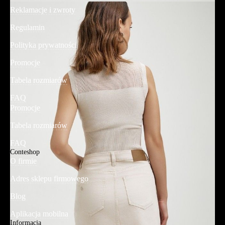
Reklamacje i zwroty
Regulamin
Polityka prywatności
Promocje
Tabela rozmiarów
FAQ
Promocje
Tabela rozmiarów
FAQ
Conteshop
O firmie
Adres sklepu firmowego
Blog
Aplikacja mobilna
Informacja