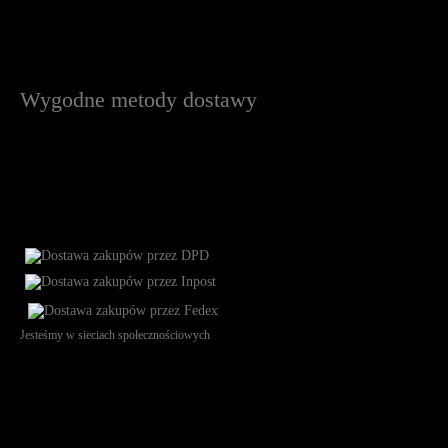
Wygodne metody dostawy
Jesteśmy w sieciach społecznościowych
Św. Teresy 91, 91-341, Łódź, Poland, NIP 732-216-37-57, REGON
101144034, Powszechna Kasa Oszczędności Bank Polski SA, ul.
Puławska 15, 02-515 Warszawa: 30102034080000410205628799.