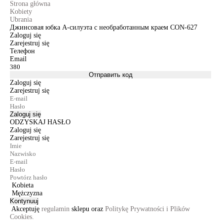
Strona główna
Kobiety
Ubrania
Джинсовая юбка А-силуэта с необработанным краем CON-627
Zaloguj się
Zarejestruj się
Телефон
Email
Отправить код
Zaloguj się
Zarejestruj się
Zaloguj się
ODZYSKAJ HASŁO
Zaloguj się
Zarejestruj się
Kobieta
Mężczyzna
Kontynuuj
Akceptuję
regulamin
sklepu oraz
Politykę Prywatności i Plików
Cookies.