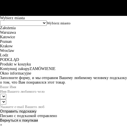
Godziny pracy: 8:00-16:00 od poniedziałku do piątku. Czas realizacji
zamówienia wynosi od 24h do 2 dni roboczych.
© 2026 EuroTrade Tex Sp. z o.o.
Wybierz miasta
Założenia
Warszawa
Katowice
Poznan
Krakow
Wroclaw
Lodz
PODGLĄD
Produkt w koszyku
Kontynuuj zakupy
ZAMÓWIENIE
Okno informacyjne
Заполните форму, и мы отправим Вашему любимому человеку подсказку
о том, что Вам понравился этот товар.
Отправить подсказку
Письмо с подсказкой отправлено
Вернуться к покупкам
×