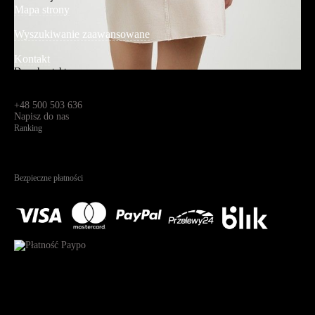
Mapa strony
Wyszukiwanie zaawansowane
Kontakt
Dane kontaktowe
Św. Teresy 91,
91-341, Łódź, Polska
+48 500 503 636
Napisz do nas
Ranking
4.95
Na podstawie
1825
recenzji
Bezpieczne płatności