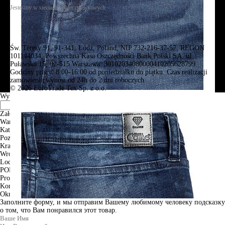
Jesteśmy w sieciach społecznościowych
Św. Teresy 91, 91-341, Łódź, Poland, NIP 732-216-37-57, REGON
101144034, Powszechna Kasa Oszczędności Bank Polski SA, ul.
Puławska 15, 02-515 Warszawa: 30102034080000410205628799.
Godziny pracy: 8:00-16:00 od poniedziałku do piątku. Czas realizacji
zamówienia wynosi od 24h do 2 dni roboczych.
© 2026 EuroTrade Tex Sp. z o.o.
Wybierz miasta
Założenia
Warszawa
Katowice
Poznan
Krakow
Wroclaw
Lodz
PODGLĄD
Produkt w koszyku
Kontynuuj zakupy
ZAMÓWIENIE
Okno informacyjne
Заполните форму, и мы отправим Вашему любимому человеку подсказку
о том, что Вам понравился этот товар.