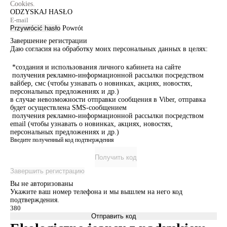
Cookies.
ODZYSKAJ HASŁO
Przywrócić hasło
Powrót
Завершение регистрации
Даю согласия на обработку моих персональных данных в целях:
*создания и использования личного кабинета на сайте
получения рекламно-информационной рассылки посредством
вайбер, смс (чтобы узнавать о новинках, акциях, новостях,
персональных предложениях и др.)
в случае невозможности отправки сообщения в Viber, отправка
будет осуществлена SMS-сообщением
получения рекламно-информационной рассылки посредством
email (чтобы узнавать о новинках, акциях, новостях,
персональных предложениях и др.)
Введите полученный код подтверждения
Получить код
Завершить регистрацию
Вы не авторизованы
Укажите ваш номер телефона и мы вышлем на него код
подтверждения.
Отправить код