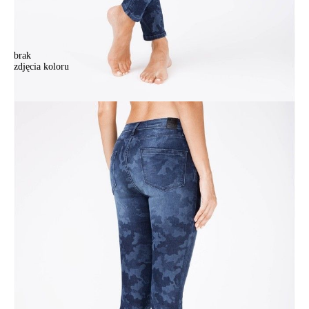
brak
zdjęcia koloru
Spodnie dżinsowe CONTE ELEGANT CON-93, r.170-102,
ciemnoniebieski
Spodnie dżinsowe CONTE ELEGANT CON-93, r.170-102,
ciemnoniebieski
203,90 zł
Kolory:
BRAK
ZDJĘCIA
Rozmiary:
Tabela rozmiarów
164-90/XS
164-94/S
164-98/M
164-102/L
170-90/XS
170-94/S
170-98/M
170-102/L
Ilość:
-
+