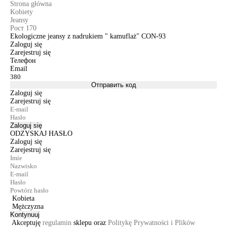
Strona główna
Kobiety
Jeansy
Рост 170
Ekologiczne jeansy z nadrukiem " kamuflaż" CON-93
Zaloguj się
Zarejestruj się
Телефон
Email
Отправить код
Zaloguj się
Zarejestruj się
Zaloguj się
ODZYSKAJ HASŁO
Zaloguj się
Zarejestruj się
Kobieta
Mężczyzna
Kontynuuj
Akceptuję
regulamin
sklepu oraz
Politykę Prywatności i Plików