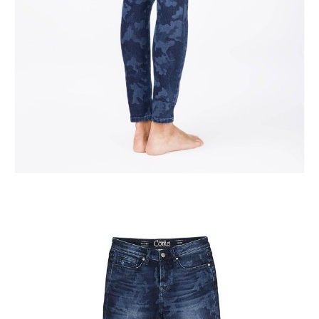
DODAJ DO KOSZYKA
Jak złożyć zamówienie
POWIADOM MNIE O DOSTĘPNOŚCI
ПОЛУЧИТЬ ПО EMAIL
Dostawa
Kurier,
darmowa od 99 zł
czas dostawy: 1-2 dni robocze
Paczkomaty InPost 24/7,
darmowa od 50 zł
czas dostawy: 1-2 dni robocze
Odbiór osobisty
w sklepie Conte (Łodz)
pn.- czw. 8:00 - 16:00, pt. 8:00 - 14:00
Opis produktu
Opinie
Pytania
O produkcie
.
SKU
1011010330010027
Skład
bawełna 86%; poliester 11%; elastan 3%
Udostępnij produkt
Podmiot odpowiedzialny
EuroTrade Tex Sp z o.o.