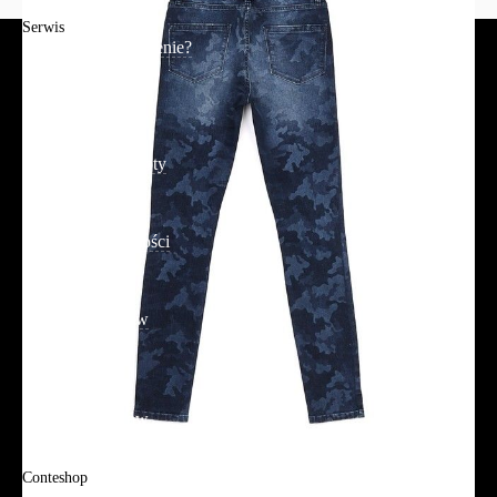
Serwis
Jak złożyć zamówienie?
Płatność
Dostawa
Reklamacje i zwroty
Regulamin
Polityka prywatności
Promocje
Tabela rozmiarów
FAQ
Promocje
Tabela rozmiarów
FAQ
Conteshop