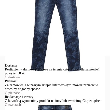
Św. Teresy 91
91-341, Łódź, Polska
+48 500-503-636
info@conteshop.pl
Ten produkt nie ma pytań Możesz zadać pytanie, klikając przycisk
poniżej
Zadaj pytanie
Nowe pytanie
Wyślij
Dostawa
Realizujemy darmową dostawę na terenie całej Polski dla zamówień
powyżej 50 zł.
O dostawie
Płatność
Za zamówienia w naszym sklepie internetowym możesz zapłacić w
dowolny dogodny sposób.
O płatności
Reklamacje i zwroty
Z łatwością wymienimy produkt na inny lub zwrócimy Ci pieniądze.
O zwrotach