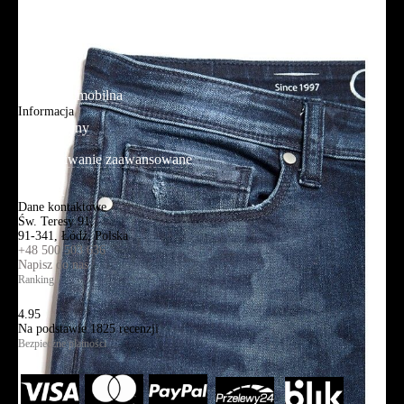
O firmie
Adres sklepu firmowego
Blog
Aplikacja mobilna
Informacja
Mapa strony
Wyszukiwanie zaawansowane
Kontakt
Dane kontaktowe
Św. Teresy 91,
91-341, Łódź, Polska
+48 500 503 636
Napisz do nas
Ranking
4.95
Na podstawie
1825
recenzji
Bezpieczne płatności