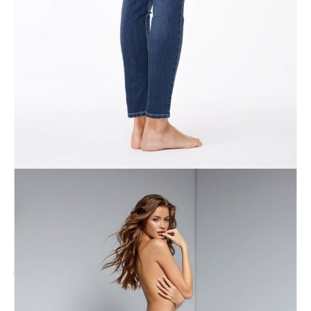
Jak złożyć zamówienie
POWIADOM MNIE O DOSTĘPNOŚCI
ПОЛУЧИТЬ ПО EMAIL
Dostawa
Kurier,
darmowa od 99 zł
czas dostawy: 1-2 dni robocze
Paczkomaty InPost 24/7,
darmowa od 50 zł
czas dostawy: 1-2 dni robocze
Odbiór osobisty
w sklepie Conte (Łodz)
pn.- czw. 8:00 - 16:00, pt. 8:00 - 14:00
Opis produktu
Opinie
Pytania
O produkcie
Klasyczne jeansy z pięcioma kieszeniami, wykonane z gęstej bawełny.
Średni stan, zwężany model, dopasowany krój. Lekko przetarcia na
kieszeniach i mankietach.
Te oszałamiające elementy, wykonane z klasycznego, wytrzymałego
jeansu, pomogą Ci wyglądać świetnie każdego dnia, jednocześnie
podkreślając sylwetkę. Posiadają uwodzicielski krój i są jednymi z
najpopularniejszych modeli. Średni stan, zapewnia wygodę ze
zwężanym krojem w biodrach. Podkreśla sylwetkę i pomaga stworzyć