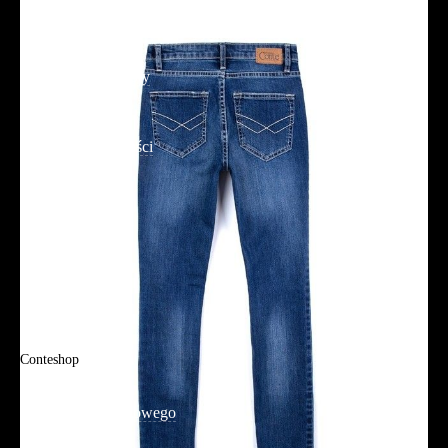
Płatność
Dostawa
Reklamacje i zwroty
Regulamin
Polityka prywatności
Promocje
Tabela rozmiarów
FAQ
Promocje
Tabela rozmiarów
FAQ
Conteshop
O firmie
Adres sklepu firmowego
Blog