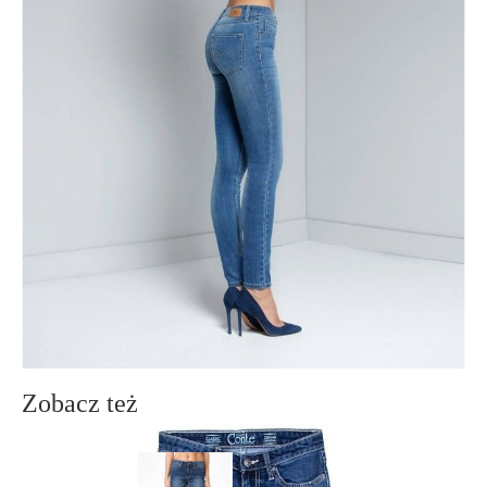
szykowny wygląd. Gruby materiał sprawi, że będziesz wyglądać
nieskazitelnie przez długi czas.
SKU
1011010100010026
Skład
bawełna 98%; elastan 2%
Udostępnij produkt
Podmiot odpowiedzialny
EuroTrade Tex Sp z o.o.
Św. Teresy 91
91-341, Łódź, Polska
+48 500-503-636
info@conteshop.pl
Ten produkt nie ma pytań Możesz zadać pytanie, klikając przycisk
poniżej
Zadaj pytanie
Nowe pytanie
Wyślij
Zobacz też