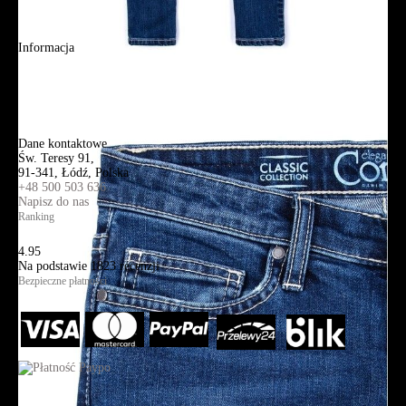
Aplikacja mobilna
Informacja
Mapa strony
Wyszukiwanie zaawansowane
Kontakt
Dane kontaktowe
Św. Teresy 91,
91-341, Łódź, Polska
+48 500 503 636
Napisz do nas
Ranking
4.95
Na podstawie
1823
recenzji
Bezpieczne płatności