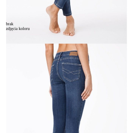
brak
zdjęcia koloru
Spodnie jeansowe damskie CONTE ELEGANT 756/4909D, r.176-98,
niebieski
Spodnie jeansowe damskie CONTE ELEGANT 756/4909D, r.176-98,
niebieski
164,90 zł
40%
99,00 zł
Kolory:
BRAK
ZDJĘCIA
Rozmiary:
Tabela rozmiarów
170-90/XS
170-94/S
170-98/M
170-102/L
Ilość:
-
+
DODAJ DO KOSZYKA