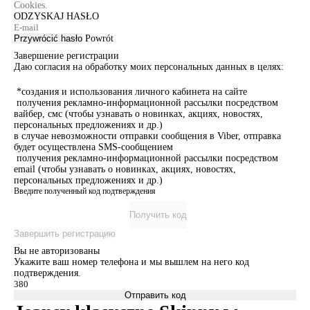
Cookies.
ODZYSKAJ HASŁO
Przywrócić hasło
Powrót
Завершение регистрации
Даю согласия на обработку моих персональных данных в целях:
*создания и использования личного кабинета на сайте
получения рекламно-информационной рассылки посредством
вайбер, смс (чтобы узнавать о новинках, акциях, новостях,
персональных предложениях и др.)
в случае невозможности отправки сообщения в Viber, отправка
будет осуществлена SMS-сообщением
получения рекламно-информационной рассылки посредством
email (чтобы узнавать о новинках, акциях, новостях,
персональных предложениях и др.)
Введите полученный код подтверждения
Получить код
Завершить регистрацию
Вы не авторизованы
Укажите ваш номер телефона и мы вышлем на него код
подтверждения.
Отправить код