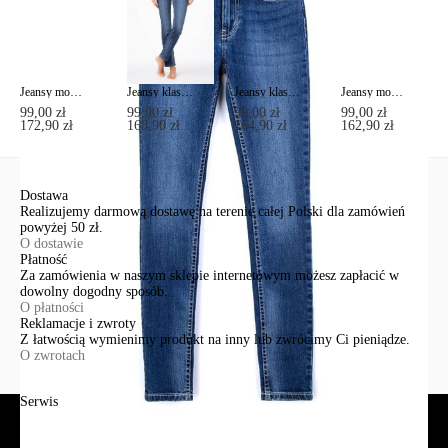
Jeansy modelujące Skinny w średnim kroju 2992/4937
Jeansy klasyczne proste o średnim kroju 2091/49123
Jeansy klasyczne Skinny w średnim kroju 756/4909M
Jeansy modelujące Skinny w średnim kroju 623-100R
99,00 zł
99,00 zł
99,00 zł
99,00 zł
172,90 zł
168,90 zł
164,90 zł
162,90 zł
Dostawa
Realizujemy darmową dostawę na terenie całej Polski dla zamówień
powyżej 50 zł.
O dostawie
Płatność
Za zamówienia w naszym sklepie internetowym możesz zapłacić w
dowolny dogodny sposób.
O płatności
Reklamacje i zwroty
Z łatwością wymienimy produkt na inny lub zwrócimy Ci pieniądze.
O zwrotach
Serwis
Jak złożyć zamówienie?