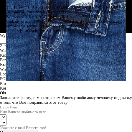
Św. Teresy 91, 91-341, Łódź, Poland, NIP 732-216-37-57, REGON
101144034, Powszechna Kasa Oszczędności Bank Polski SA, ul.
Puławska 15, 02-515 Warszawa: 30102034080000410205628799.
Godziny pracy: 8:00-16:00 od poniedziałku do piątku. Czas realizacji
zamówienia wynosi od 24h do 2 dni roboczych.
© 2026 EuroTrade Tex Sp. z o.o.
Wybierz miasta
Założenia
Warszawa
Katowice
Poznan
Krakow
Wroclaw
Lodz
PODGLĄD
Produkt w koszyku
Kontynuuj zakupy
ZAMÓWIENIE
Okno informacyjne
Заполните форму, и мы отправим Вашему любимому человеку подсказку
о том, что Вам понравился этот товар.