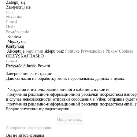
Zaloguj się
Zarejestruj się
Kobieta
Mężczyzna
Kontynuuj
Akceptuję
regulamin
sklepu oraz
Politykę Prywatności i Plików Cookies.
ODZYSKAJ HASŁO
Przywrócić hasło
Powrót
Завершение регистрации
Даю согласия на обработку моих персональных данных в целях:
*создания и использования личного кабинета на сайте
получения рекламно-информационной рассылки посредством вайбер, 
в случае невозможности отправки сообщения в Viber, отправка буде
получения рекламно-информационной рассылки посредством email (ч
Введите полученный код подтверждения
Получить код
Завершить регистрацию
Вы не авторизованы