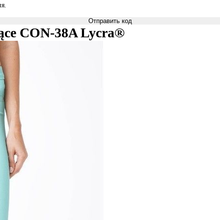
я.
Отправить код
jące CON-38A Lycra®