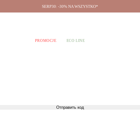
SERP30: -30% NA WSZYSTKO*
O firmie
A CHŁOPCÓW
PROMOCJE
ECO LINE
Отправить код