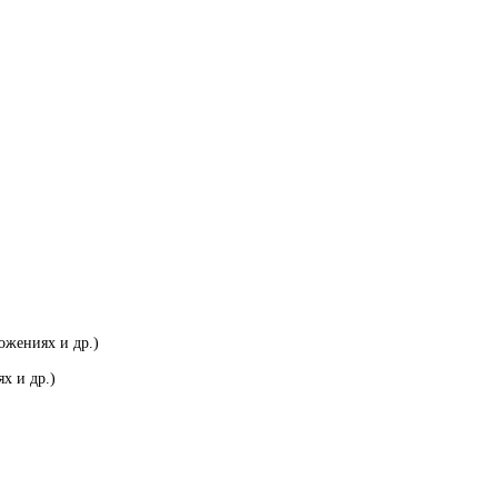
ожениях и др.)
х и др.)