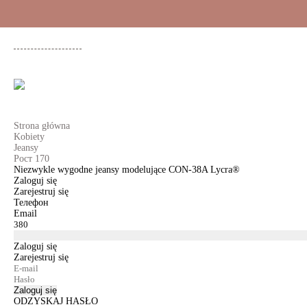
+48 500 503 636
KOBIETY
MĘŻCZYŹNI
DLA DZIEWCZYNEK
DL
Strona główna
Kobiety
Jeansy
Рост 170
Niezwykle wygodne jeansy modelujące CON-38A Lycra®
Zaloguj się
Zarejestruj się
Телефон
Email
Zaloguj się
Zarejestruj się
Zaloguj się
ODZYSKAJ HASŁO