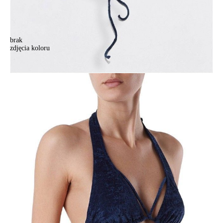
brak
zdjęcia koloru
Damski stanik do pływania CONTE ELEGANT ROXY VELVET,
r.77-81, marino
Damski stanik do pływania CONTE ELEGANT ROXY VELVET,
r.77-81, marino
161,90 zł
Kolory:
BRAK
ZDJĘCIA
Rozmiary:
77-81
82-88
87-93
92-98
Ilość:
-
+
DODAJ DO KOSZYKA
Jak złożyć zamówienie
POWIADOM MNIE O DOSTĘPNOŚCI