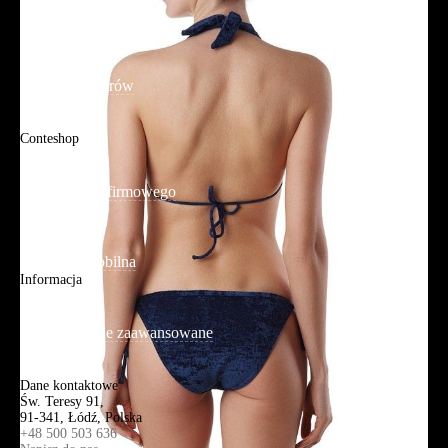
FAQ
Promocje
Tabela rozmiarów
FAQ
Conteshop
O firmie
Adres sklepu firmowego
Blog
Aplikacja mobilna
Informacja
Mapa strony
Wyszukiwanie zaawansowane
Kontakt
Dane kontaktowe
Św. Teresy 91,
91-341, Łódź, Polska
+48 500 503 636