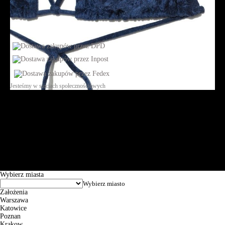
Jesteśmy w sieciach społecznościowych
Św. Teresy 91, 91-341, Łódź, Poland, NIP 732-216-37-57, REGON
101144034, Powszechna Kasa Oszczędności Bank Polski SA, ul.
Puławska 15, 02-515 Warszawa: 30102034080000410205628799.
Godziny pracy: 8:00-16:00 od poniedziałku do piątku. Czas realizacji
zamówienia wynosi od 24h do 2 dni roboczych.
© 2026 EuroTrade Tex Sp. z o.o.
Wybierz miasta
Założenia
Warszawa
Katowice
Poznan
Krakow