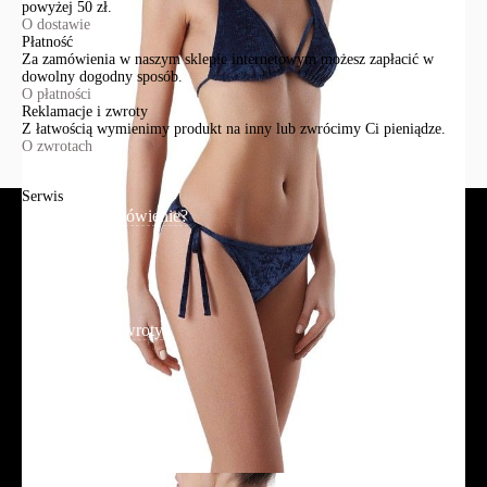
powyżej 50 zł.
O dostawie
Płatność
Za zamówienia w naszym sklepie internetowym możesz zapłacić w
dowolny dogodny sposób.
O płatności
Reklamacje i zwroty
Z łatwością wymienimy produkt na inny lub zwrócimy Ci pieniądze.
O zwrotach
Serwis
Jak złożyć zamówienie?
Płatność
Dostawa
Reklamacje i zwroty
Regulamin
Polityka prywatności
Promocje
Tabela rozmiarów