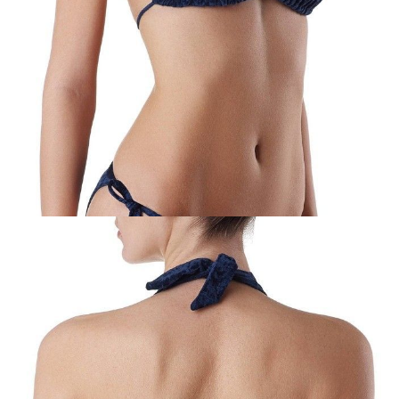
ПОЛУЧИТЬ ПО EMAIL
Dostawa
Kurier,
darmowa od 99 zł
czas dostawy: 1-2 dni robocze
Paczkomaty InPost 24/7,
darmowa od 50 zł
czas dostawy: 1-2 dni robocze
Odbiór osobisty
w sklepie Conte (Łodz)
pn.- czw. 8:00 - 16:00, pt. 8:00 - 14:00
Opis produktu
Opinie
Pytania
O produkcie
.
SKU
1002010521070054
Skład
poliamid 85%; elastan 15%
Udostępnij produkt
Podmiot odpowiedzialny
EuroTrade Tex Sp z o.o.
Św. Teresy 91
91-341, Łódź, Polska
+48 500-503-636
info@conteshop.pl
Ten produkt nie ma pytań Możesz zadać pytanie, klikając przycisk