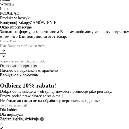
Wroclaw
Lodz
PODGLĄD
Produkt w koszyku
Kontynuuj zakupy
ZAMÓWIENIE
Okno informacyjne
Заполните форму, и мы отправим Вашему любимому человеку подсказку
о том, что Вам понравился этот товар.
Отправить подсказку
Письмо с подсказкой отправлено
Вернуться к покупкам
×
Odbierz 10% rabatu!
Dołącz do newslettera – otrzymuj nowości i promocje jako pierwszy.
Proszę podać prawidłowy adres e-mail.
Необходимо согласие на обработку персональных данных
Dla kobiet
Dla mężczyzn
Zapisz się
Nie, dziękuję 😔
×
✔