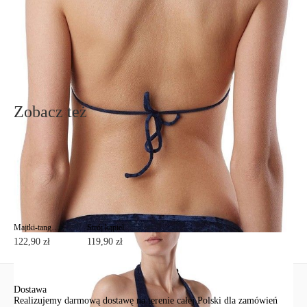
poniżej
Zadaj pytanie
Nowe pytanie
Wyślij
Zobacz też
Majtki-tanga ze średnim stanem ROXY VELVET
Strój kąpielowy z efektem aksamitu MINI VELVET
122,90 zł
119,90 zł
Dostawa
Realizujemy darmową dostawę na terenie całej Polski dla zamówień