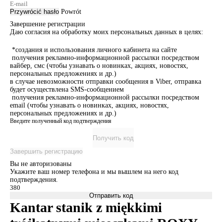
Przywrócić hasło
Powrót
Завершение регистрации
Даю согласия на обработку моих персональных данных в целях:
*создания и использования личного кабинета на сайте
получения рекламно-информационной рассылки посредством
вайбер, смс (чтобы узнавать о новинках, акциях, новостях,
персональных предложениях и др.)
в случае невозможности отправки сообщения в Viber, отправка
будет осуществлена SMS-сообщением
получения рекламно-информационной рассылки посредством
email (чтобы узнавать о новинках, акциях, новостях,
персональных предложениях и др.)
Введите полученный код подтверждения
Получить код
Завершить регистрацию
Вы не авторизованы
Укажите ваш номер телефона и мы вышлем на него код
подтверждения.
Отправить код
Kantar stanik z miękkimi