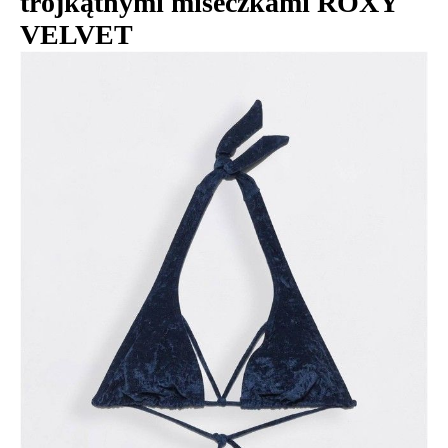
trójkątnymi miseczkami ROXY
VELVET