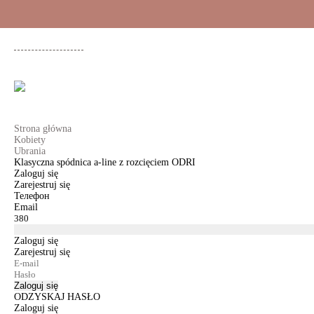
+48 500 503 636
KOBIETY
MĘŻCZYŹNI
DLA DZIEWCZYNEK
DL
Strona główna
Kobiety
Ubrania
Klasyczna spódnica a-line z rozcięciem ODRI
Zaloguj się
Zarejestruj się
Телефон
Email
Zaloguj się
Zarejestruj się
Zaloguj się
ODZYSKAJ HASŁO
Zaloguj się