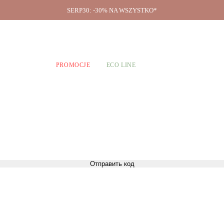
SERP30: -30% NA WSZYSTKO*
O firmie
A CHŁOPCÓW
PROMOCJE
ECO LINE
Отправить код