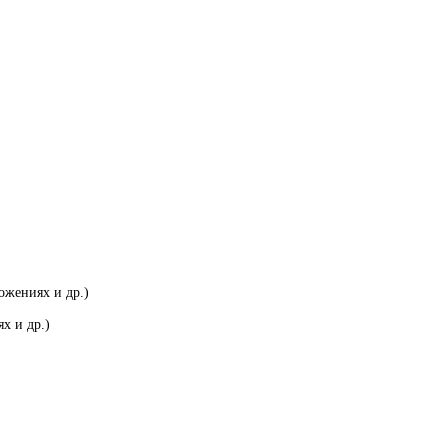
ожениях и др.)
х и др.)