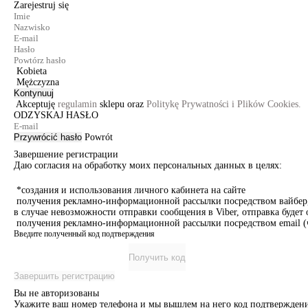
Zarejestruj się
Kobieta
Mężczyzna
Kontynuuj
Akceptuję
regulamin
sklepu oraz
Politykę Prywatności i Plików Cookies.
ODZYSKAJ HASŁO
Przywrócić hasło
Powrót
Завершение регистрации
Даю согласия на обработку моих персональных данных в целях:
*создания и использования личного кабинета на сайте
получения рекламно-информационной рассылки посредством вайбер, 
в случае невозможности отправки сообщения в Viber, отправка буде
получения рекламно-информационной рассылки посредством email (ч
Введите полученный код подтверждения
Получить код
Завершить регистрацию
Вы не авторизованы
Укажите ваш номер телефона и мы вышлем на него код подтверждени