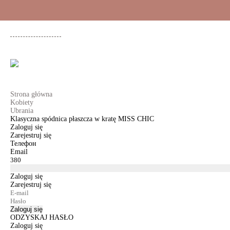
+48 500 503 636
KOBIETY
MĘŻCZYŹNI
DLA DZIEWCZYNEK
DL
Strona główna
Kobiety
Ubrania
Klasyczna spódnica płaszcza w kratę MISS CHIC
Zaloguj się
Zarejestruj się
Телефон
Email
Zaloguj się
Zarejestruj się
Zaloguj się
ODZYSKAJ HASŁO
Zaloguj się