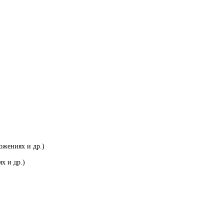
ожениях и др.)
х и др.)