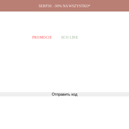
SERP30: -30% NA WSZYSTKO*
O firmie
A CHŁOPCÓW
PROMOCJE
ECO LINE
Отправить код