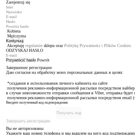
Zarejestruj się
Kobieta
Mężczyzna
Kontynuuj
Akceptuję
regulamin
sklepu oraz
Politykę Prywatności i Plików Cookies.
ODZYSKAJ HASŁO
Przywrócić hasło
Powrót
Завершение регистрации
Даю согласия на обработку моих персональных данных в целях:
*создания и использования личного кабинета на сайте
получения рекламно-информационной рассылки посредством вайбер, 
в случае невозможности отправки сообщения в Viber, отправка буде
получения рекламно-информационной рассылки посредством email (ч
Введите полученный код подтверждения
Получить код
Завершить регистрацию
Вы не авторизованы
Укажите ваш номер телефона и мы вышлем на него код подтверждени