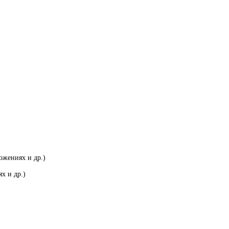
ожениях и др.)
х и др.)