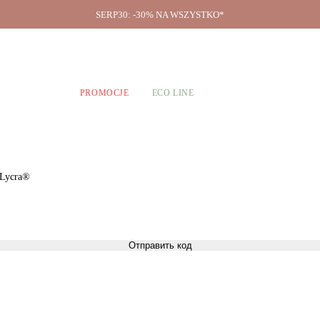
SERP30: -30% NA WSZYSTKO*
O firmie
A CHŁOPCÓW
PROMOCJE
ECO LINE
 Lycra®
Отправить код