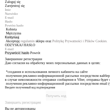
Zaloguj się
Zarejestruj się
Kobieta
Mężczyzna
Kontynuuj
Akceptuję
regulamin
sklepu oraz
Politykę Prywatności i Plików Cookies.
ODZYSKAJ HASŁO
Przywrócić hasło
Powrót
Завершение регистрации
Даю согласия на обработку моих персональных данных в целях:
*создания и использования личного кабинета на сайте
получения рекламно-информационной рассылки посредством вайбер, 
в случае невозможности отправки сообщения в Viber, отправка буде
получения рекламно-информационной рассылки посредством email (ч
Введите полученный код подтверждения
Получить код
Завершить регистрацию
Вы не авторизованы