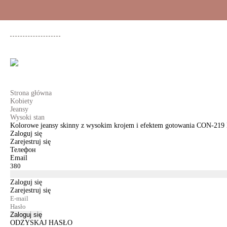
+48 500 503 636
KOBIETY
MĘŻCZYŹNI
DLA DZIEWCZYNEK
DL
Strona główna
Kobiety
Jeansy
Wysoki stan
Kolorowe jeansy skinny z wysokim krojem i efektem gotowania CON-219
Zaloguj się
Zarejestruj się
Телефон
Email
Zaloguj się
Zarejestruj się
Zaloguj się
ODZYSKAJ HASŁO