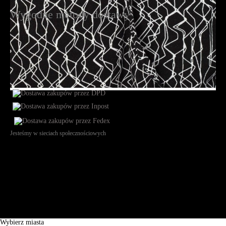
Wygodne metody dostawy
Jesteśmy w sieciach społecznościowych
Św. Teresy 91, 91-341, Łódź, Poland, NIP 732-216-37-57, REGON
101144034, Powszechna Kasa Oszczędności Bank Polski SA, ul.
Puławska 15, 02-515 Warszawa: 30102034080000410205628799.
Godziny pracy: 8:00-16:00 od poniedziałku do piątku. Czas realizacji
zamówienia wynosi od 24h do 2 dni roboczych.
© 2026 EuroTrade Tex Sp. z o.o.
Wybierz miasta