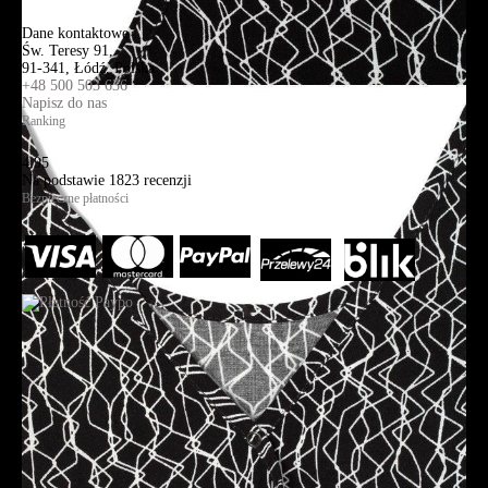
Kontakt
Dane kontaktowe
Św. Teresy 91,
91-341, Łódź, Polska
+48 500 503 636
Napisz do nas
Ranking
4.95
Na podstawie
1823
recenzji
Bezpieczne płatności