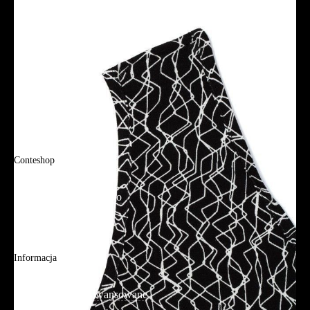
Polityka prywatności
Promocje
Tabela rozmiarów
FAQ
Promocje
Tabela rozmiarów
FAQ
Conteshop
O firmie
Adres sklepu firmowego
Blog
Aplikacja mobilna
Informacja
Mapa strony
Wyszukiwanie zaawansowane