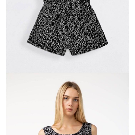
DODAJ DO KOSZYKA
Jak złożyć zamówienie
POWIADOM MNIE O DOSTĘPNOŚCI
ПОЛУЧИТЬ ПО EMAIL
Dostawa
Kurier,
darmowa od 99 zł
czas dostawy: 1-2 dni robocze
Paczkomaty InPost 24/7,
darmowa od 50 zł
czas dostawy: 1-2 dni robocze
Odbiór osobisty
w sklepie Conte (Łodz)
pn.- czw. 8:00 - 16:00, pt. 8:00 - 14:00
Opis produktu
Opinie
Pytania
O produkcie
Kombinezon damski CELINE, r.164-84-92, black
SKU
1006100040010588
Skład
wiskoza 100%
Udostępnij produkt
Podmiot odpowiedzialny
EuroTrade Tex Sp z o.o.