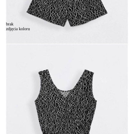
brak
zdjęcia koloru
Kombinezon damski CELINE, r. 164-84-92, black
Kombinezon damski CELINE, r. 164-84-92, black
202,90 zł
51%
99,00 zł
Kolory:
BRAK
ZDJĘCIA
Rozmiary:
Tabela rozmiarów
164-84-92/XS
164-88-96/S
164-92-100/M
164-96-104/L
176-84-92/XS
176-88-96/S
176-92-100/M
176-96-104/L
Ilość:
-
+