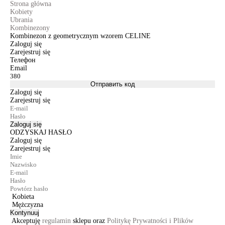
Strona główna
Kobiety
Ubrania
Kombinezony
Kombinezon z geometrycznym wzorem CELINE
Zaloguj się
Zarejestruj się
Телефон
Email
Отправить код
Zaloguj się
Zarejestruj się
Zaloguj się
ODZYSKAJ HASŁO
Zaloguj się
Zarejestruj się
Kobieta
Mężczyzna
Kontynuuj
Akceptuję
regulamin
sklepu oraz
Politykę Prywatności i Plików