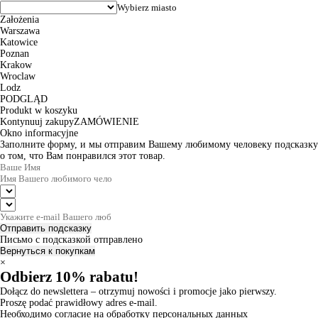
Założenia
Warszawa
Katowice
Poznan
Krakow
Wroclaw
Lodz
PODGLĄD
Produkt w koszyku
Kontynuuj zakupy
ZAMÓWIENIE
Okno informacyjne
Заполните форму, и мы отправим Вашему любимому человеку подсказку
о том, что Вам понравился этот товар.
Отправить подсказку
Письмо с подсказкой отправлено
Вернуться к покупкам
×
Odbierz 10% rabatu!
Dołącz do newslettera – otrzymuj nowości i promocje jako pierwszy.
Proszę podać prawidłowy adres e-mail.
Необходимо согласие на обработку персональных данных