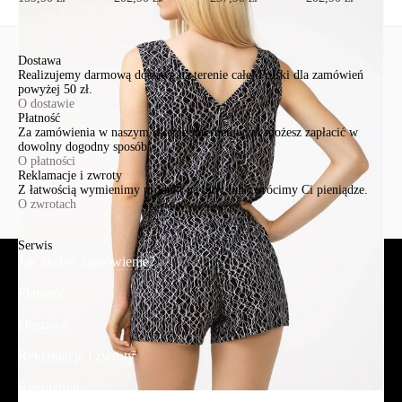
Dostawa
Realizujemy darmową dostawę na terenie całej Polski dla zamówień
powyżej 50 zł.
O dostawie
Płatność
Za zamówienia w naszym sklepie internetowym możesz zapłacić w
dowolny dogodny sposób.
O płatności
Reklamacje i zwroty
Z łatwością wymienimy produkt na inny lub zwrócimy Ci pieniądze.
O zwrotach
Serwis
Jak złożyć zamówienie?
Płatność
Dostawa
Reklamacje i zwroty
Regulamin