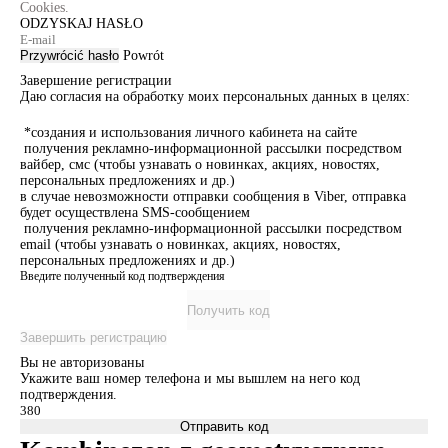
Cookies.
ODZYSKAJ HASŁO
Przywrócić hasło
Powrót
Завершение регистрации
Даю согласия на обработку моих персональных данных в целях:
*создания и использования личного кабинета на сайте
получения рекламно-информационной рассылки посредством
вайбер, смс (чтобы узнавать о новинках, акциях, новостях,
персональных предложениях и др.)
в случае невозможности отправки сообщения в Viber, отправка
будет осуществлена SMS-сообщением
получения рекламно-информационной рассылки посредством
email (чтобы узнавать о новинках, акциях, новостях,
персональных предложениях и др.)
Введите полученный код подтверждения
Получить код
Завершить регистрацию
Вы не авторизованы
Укажите ваш номер телефона и мы вышлем на него код
подтверждения.
Отправить код