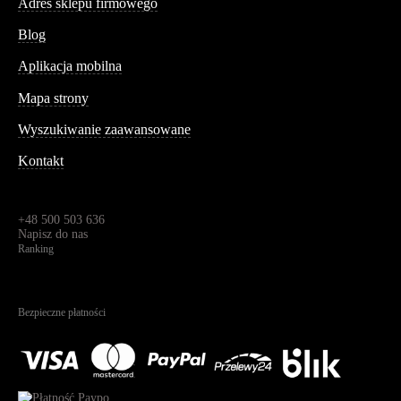
Adres sklepu firmowego
Blog
Aplikacja mobilna
Informacja
Mapa strony
Wyszukiwanie zaawansowane
Kontakt
Dane kontaktowe
Św. Teresy 91,
91-341, Łódź, Polska
+48 500 503 636
Napisz do nas
Ranking
4.95
Na podstawie
1825
recenzji
Bezpieczne płatności