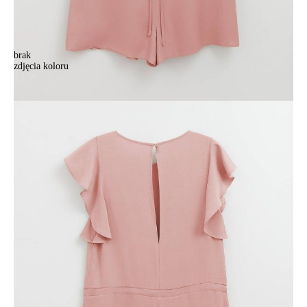
brak
zdjęcia koloru
.
.
268,90 zł
63%
99,00 zł
Kolory:
BRAK
ZDJĘCIA
BRAK
ZDJĘCIA
Rozmiary:
Tabela rozmiarów
164-84-90/XS
164-88-94/S
164-92-98/M
164-96-102/L
Ilość:
-
+
DODAJ DO KOSZYKA