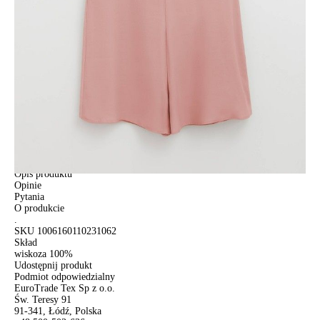
Jak złożyć zamówienie
POWIADOM MNIE O DOSTĘPNOŚCI
ПОЛУЧИТЬ ПО EMAIL
Dostawa
Kurier,
darmowa od 99 zł
czas dostawy: 1-2 dni robocze
Paczkomaty InPost 24/7,
darmowa od 50 zł
czas dostawy: 1-2 dni robocze
Odbiór osobisty
w sklepie Conte (Łodz)
pn.- czw. 8:00 - 16:00, pt. 8:00 - 14:00
Opis produktu
Opinie
Pytania
O produkcie
.
SKU
1006160110231062
Skład
wiskoza 100%
Udostępnij produkt
Podmiot odpowiedzialny
EuroTrade Tex Sp z o.o.
Św. Teresy 91
91-341, Łódź, Polska