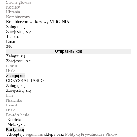
Strona główna
Kobiety
Ubrania
Kombinezony
Kombinezon wiskozowy VIRGINIA
Zaloguj się
Zarejestruj się
Телефон
Email
Отправить код
Zaloguj się
Zarejestruj się
Zaloguj się
ODZYSKAJ HASŁO
Zaloguj się
Zarejestruj się
Kobieta
Mężczyzna
Kontynuuj
Akceptuję
regulamin
sklepu oraz
Politykę Prywatności i Plików