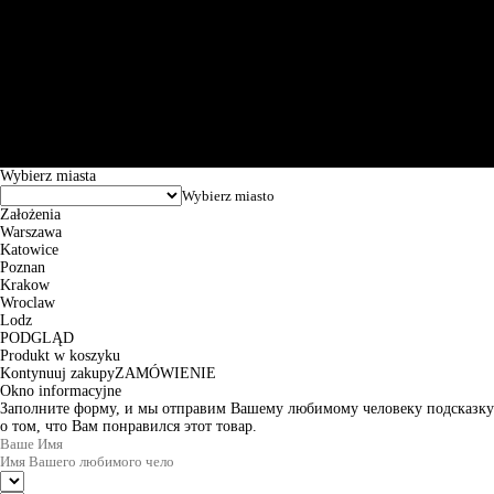
Św. Teresy 91, 91-341, Łódź, Poland, NIP 732-216-37-57, REGON
101144034, Powszechna Kasa Oszczędności Bank Polski SA, ul.
Puławska 15, 02-515 Warszawa: 30102034080000410205628799.
Godziny pracy: 8:00-16:00 od poniedziałku do piątku. Czas realizacji
zamówienia wynosi od 24h do 2 dni roboczych.
© 2026 EuroTrade Tex Sp. z o.o.
Wybierz miasta
Założenia
Warszawa
Katowice
Poznan
Krakow
Wroclaw
Lodz
PODGLĄD
Produkt w koszyku
Kontynuuj zakupy
ZAMÓWIENIE
Okno informacyjne
Заполните форму, и мы отправим Вашему любимому человеку подсказку
о том, что Вам понравился этот товар.