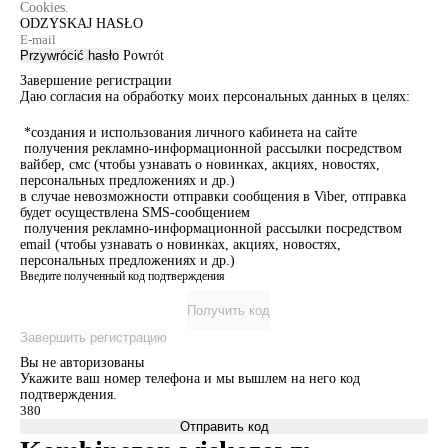
Cookies.
ODZYSKAJ HASŁO
Przywrócić hasło
Powrót
Завершение регистрации
Даю согласия на обработку моих персональных данных в целях:
*создания и использования личного кабинета на сайте
получения рекламно-информационной рассылки посредством
вайбер, смс (чтобы узнавать о новинках, акциях, новостях,
персональных предложениях и др.)
в случае невозможности отправки сообщения в Viber, отправка
будет осуществлена SMS-сообщением
получения рекламно-информационной рассылки посредством
email (чтобы узнавать о новинках, акциях, новостях,
персональных предложениях и др.)
Введите полученный код подтверждения
Получить код
Завершить регистрацию
Вы не авторизованы
Укажите ваш номер телефона и мы вышлем на него код
подтверждения.
Отправить код