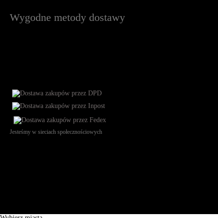
Wygodne metody dostawy
Jesteśmy w sieciach społecznościowych
Św. Teresy 91, 91-341, Łódź, Poland, NIP 732-216-37-57, REGON
101144034, Powszechna Kasa Oszczędności Bank Polski SA, ul.
Puławska 15, 02-515 Warszawa: 30102034080000410205628799.
Godziny pracy: 8:00-16:00 od poniedziałku do piątku. Czas realizacji
zamówienia wynosi od 24h do 2 dni roboczych.
© 2026 EuroTrade Tex Sp. z o.o.
Wybierz miasta