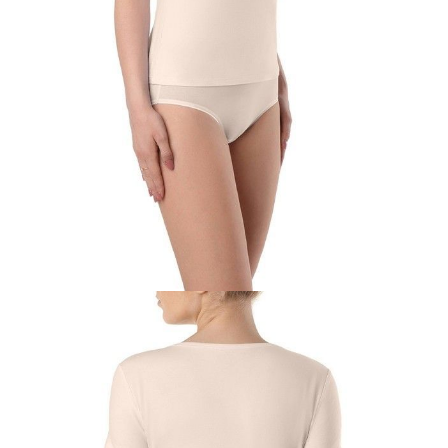
170-104/XXL
Ilość:
-
+
DODAJ DO KOSZYKA
Jak złożyć zamówienie
POWIADOM MNIE O DOSTĘPNOŚCI
ПОЛУЧИТЬ ПО EMAIL
Dostawa
Kurier,
darmowa od 99 zł
czas dostawy: 1-2 dni robocze
Paczkomaty InPost 24/7,
darmowa od 50 zł
czas dostawy: 1-2 dni robocze
Odbiór osobisty
w sklepie Conte (Łodz)
pn.- czw. 8:00 - 16:00, pt. 8:00 - 14:00
Opis produktu
Opinie
Pytania
O produkcie
Футболка BASIC COLLECTION из ультрамягкого хлопкового
полотна подарит девушке максимальную свободу движений и
уверенность в себе.