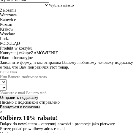
Założenia
Warszawa
Katowice
Poznan
Krakow
Wroclaw
Lodz
PODGLĄD
Produkt w koszyku
Kontynuuj zakupy
ZAMÓWIENIE
Okno informacyjne
Заполните форму, и мы отправим Вашему любимому человеку подсказку
о том, что Вам понравился этот товар.
Отправить подсказку
Письмо с подсказкой отправлено
Вернуться к покупкам
×
Odbierz 10% rabatu!
Dołącz do newslettera – otrzymuj nowości i promocje jako pierwszy.
Proszę podać prawidłowy adres e-mail.