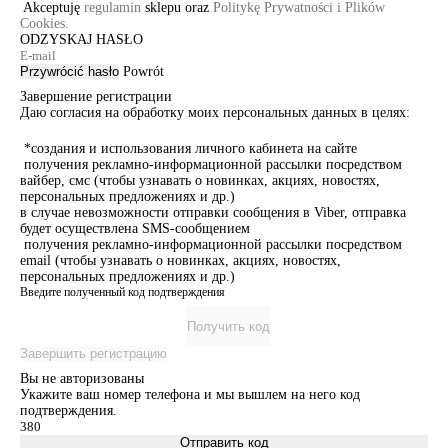
Akceptuję
regulamin
sklepu oraz
Politykę Prywatności i Plików
Cookies.
ODZYSKAJ HASŁO
Przywrócić hasło
Powrót
Завершение регистрации
Даю согласия на обработку моих персональных данных в целях:
*создания и использования личного кабинета на сайте
получения рекламно-информационной рассылки посредством
вайбер, смс (чтобы узнавать о новинках, акциях, новостях,
персональных предложениях и др.)
в случае невозможности отправки сообщения в Viber, отправка
будет осуществлена SMS-сообщением
получения рекламно-информационной рассылки посредством
email (чтобы узнавать о новинках, акциях, новостях,
персональных предложениях и др.)
Введите полученный код подтверждения
Получить код
Завершить регистрацию
Вы не авторизованы
Укажите ваш номер телефона и мы вышлем на него код
подтверждения.
Отправить код