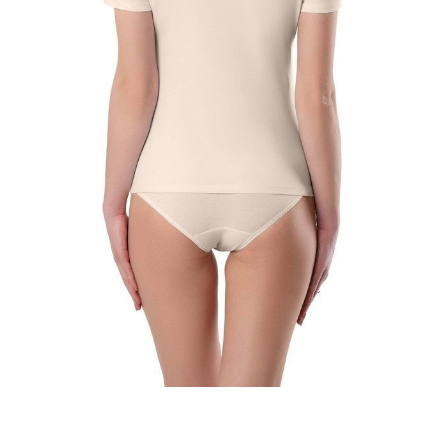
Благодаря лаконичному базовому дизайну футболка идеально
подходит на каждый день.
· прилегающий силуэт
· V-образный вырез горловины
· короткие рукава
· безупречная посадка по фигуре
· ультрамягкое хлопковое полотно
· сохранение цвета и формы после многочисленных стирок
· удобная база для бельевого, домашнего и спортивного гардероба.
SKU
1008130100140001
Skład
хлопок 92%, эластан 8%
Udostępnij produkt
Podmiot odpowiedzialny
EuroTrade Tex Sp z o.o.
Św. Teresy 91
91-341, Łódź, Polska
+48 500-503-636
info@conteshop.pl
Ten produkt nie ma pytań Możesz zadać pytanie, klikając przycisk
poniżej
Zadaj pytanie
Nowe pytanie