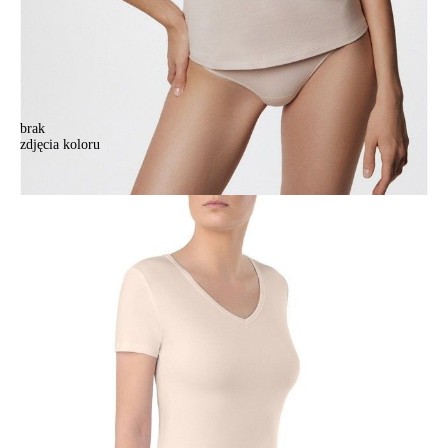
brak
zdjęcia koloru
Фуфайка женская CE BASIC COLLECTION LF 2021 (пакет),р.170-
84, natural
Фуфайка женская CE BASIC COLLECTION LF 2021 (пакет),р.170-
84, natural
55,90 zł
Kolory:
BRAK
ZDJĘCIA
BRAK
ZDJĘCIA
BRAK
ZDJĘCIA
Rozmiary:
170-84/XS
170-88/S
170-92/M
170-96/L
170-100/XL