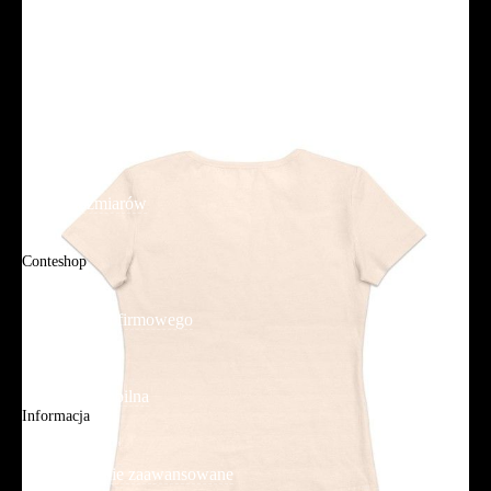
Polityka prywatności
Promocje
Tabela rozmiarów
FAQ
Promocje
Tabela rozmiarów
FAQ
Conteshop
O firmie
Adres sklepu firmowego
Blog
Aplikacja mobilna
Informacja
Mapa strony
Wyszukiwanie zaawansowane