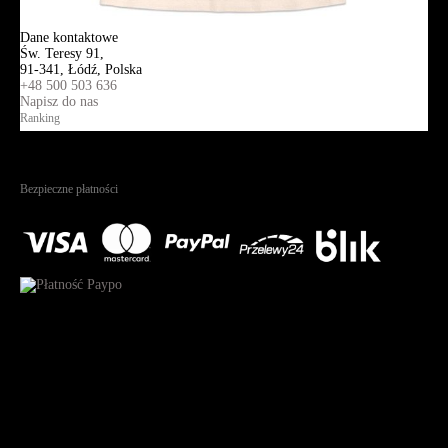
Kontakt
Dane kontaktowe
Św. Teresy 91,
91-341, Łódź, Polska
+48 500 503 636
Napisz do nas
Ranking
4.95
Na podstawie
1823
recenzji
Bezpieczne płatności