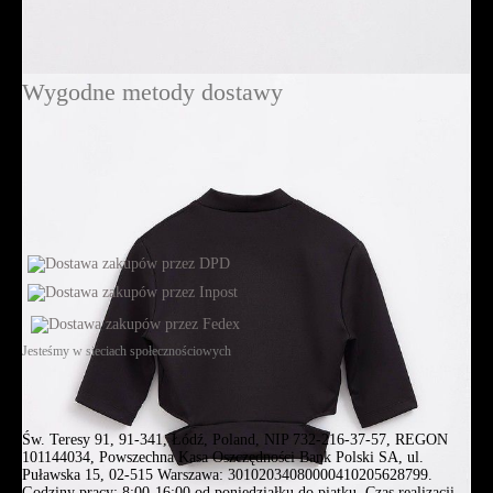
Wygodne metody dostawy
Jesteśmy w sieciach społecznościowych
Św. Teresy 91, 91-341, Łódź, Poland, NIP 732-216-37-57, REGON
101144034, Powszechna Kasa Oszczędności Bank Polski SA, ul.
Puławska 15, 02-515 Warszawa: 30102034080000410205628799.
Godziny pracy: 8:00-16:00 od poniedziałku do piątku. Czas realizacji