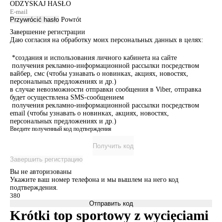
ODZYSKAJ HASŁO
Przywrócić hasło
Powrót
Завершение регистрации
Даю согласия на обработку моих персональных данных в целях:
*создания и использования личного кабинета на сайте
получения рекламно-информационной рассылки посредством
вайбер, смс (чтобы узнавать о новинках, акциях, новостях,
персональных предложениях и др.)
в случае невозможности отправки сообщения в Viber, отправка
будет осуществлена SMS-сообщением
получения рекламно-информационной рассылки посредством
email (чтобы узнавать о новинках, акциях, новостях,
персональных предложениях и др.)
Введите полученный код подтверждения
Получить код
Завершить регистрацию
Вы не авторизованы
Укажите ваш номер телефона и мы вышлем на него код
подтверждения.
Отправить код
Krótki top sportowy z wycięciami