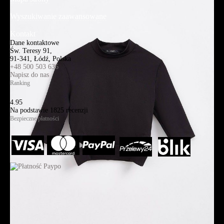
Wyszukiwanie zaawansowane
Kontakt
Dane kontaktowe
Św. Teresy 91,
91-341, Łódź, Polska
+48 500 503 636
Napisz do nas
Ranking
4.95
Na podstawie
1825
recenzji
Bezpieczne płatności