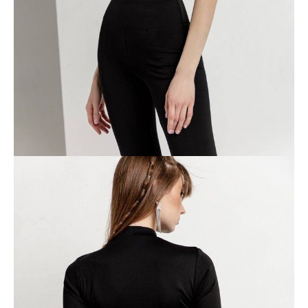
Dostawa
Kurier,
darmowa od 99 zł
czas dostawy: 1-2 dni robocze
Paczkomaty InPost 24/7,
darmowa od 50 zł
czas dostawy: 1-2 dni robocze
Odbiór osobisty
w sklepie Conte (Łodz)
pn.- czw. 8:00 - 16:00, pt. 8:00 - 14:00
Opis produktu
Opinie
Pytania
O produkcie
.
SKU
1006066780200588
Skład
.
Udostępnij produkt
Podmiot odpowiedzialny
EuroTrade Tex Sp z o.o.
Św. Teresy 91
91-341, Łódź, Polska
+48 500-503-636
info@conteshop.pl
Ten produkt nie ma pytań Możesz zadać pytanie, klikając przycisk
poniżej
Zadaj pytanie
Nowe pytanie