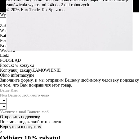
zamówienia wynosi od 24h do 2 dni roboczych.
© 2026 EuroTrade Tex Sp. z o.o.
Wybierz miasta
Założenia
Warszawa
Katowice
Poznan
Krakow
Wroclaw
Lodz
PODGLĄD
Produkt w koszyku
Kontynuuj zakupy
ZAMÓWIENIE
Okno informacyjne
Заполните форму, и мы отправим Вашему любимому человеку подсказку
о том, что Вам понравился этот товар.
Отправить подсказку
Письмо с подсказкой отправлено
Вернуться к покупкам
×
Odbierz 10% rabatu!