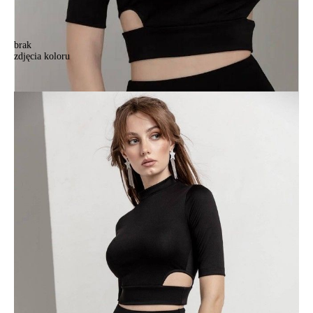
brak
zdjęcia koloru
.
.
111,90 zł
Kolory:
BRAK
ZDJĘCIA
Rozmiary:
Tabela rozmiarów
170-92/M
170-96/L
Ilość:
-
+
DODAJ DO KOSZYKA
Jak złożyć zamówienie
POWIADOM MNIE O DOSTĘPNOŚCI
ПОЛУЧИТЬ ПО EMAIL