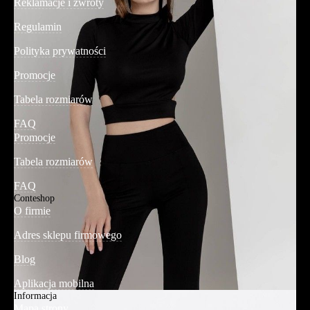
Reklamacje i zwroty
Regulamin
Polityka prywatności
Promocje
Tabela rozmiarów
FAQ
Promocje
Tabela rozmiarów
FAQ
Conteshop
O firmie
Adres sklepu firmowego
Blog
Aplikacja mobilna
Informacja
Mapa strony