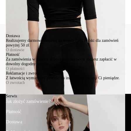
Wyślij
Dostawa
Realizujemy darmową dostawę na terenie całej Polski dla zamówień
powyżej 50 zł.
O dostawie
Płatność
Za zamówienia w naszym sklepie internetowym możesz zapłacić w
dowolny dogodny sposób.
O płatności
Reklamacje i zwroty
Z łatwością wymienimy produkt na inny lub zwrócimy Ci pieniądze.
O zwrotach
Serwis
Jak złożyć zamówienie?
Płatność
Dostawa