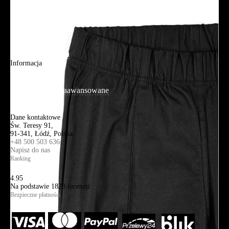
O firmie
Adres sklepu firmowego
Blog
Aplikacja mobilna
Informacja
Mapa strony
Wyszukiwanie zaawansowane
Kontakt
Dane kontaktowe
Św. Teresy 91,
91-341, Łódź, Polska
+48 500 503 636
Napisz do nas
Ranking
4.95
Na podstawie
1823
recenzji
Bezpieczne płatności