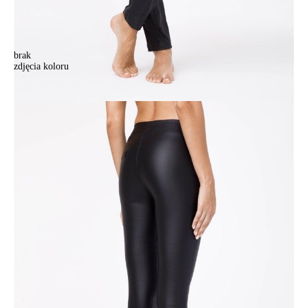
brak
zdjęcia koloru
Legginsy damskie CONTE ELEGANT GLORY, r.164-84-92, nero
Legginsy damskie CONTE ELEGANT GLORY, r.164-84-92, nero
213,90 zł
Kolory:
BRAK
ZDJĘCIA
BRAK
ZDJĘCIA
BRAK
ZDJĘCIA
Rozmiary:
Tabela rozmiarów
164-84-92/XS
164-96-104/L
170-84-92/XS
170-88-96/S
170-92-100/M
170-96-104/L
Ilość:
-
+