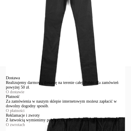
Św. Teresy 91
91-341, Łódź, Polska
+48 500-503-636
info@conteshop.pl
Ten produkt nie ma pytań Możesz zadać pytanie, klikając przycisk
poniżej
Zadaj pytanie
Nowe pytanie
Wyślij
Dostawa
Realizujemy darmową dostawę na terenie całej Polski dla zamówień
powyżej 50 zł.
O dostawie
Płatność
Za zamówienia w naszym sklepie internetowym możesz zapłacić w
dowolny dogodny sposób.
O płatności
Reklamacje i zwroty
Z łatwością wymienimy produkt na inny lub zwrócimy Ci pieniądze.
O zwrotach