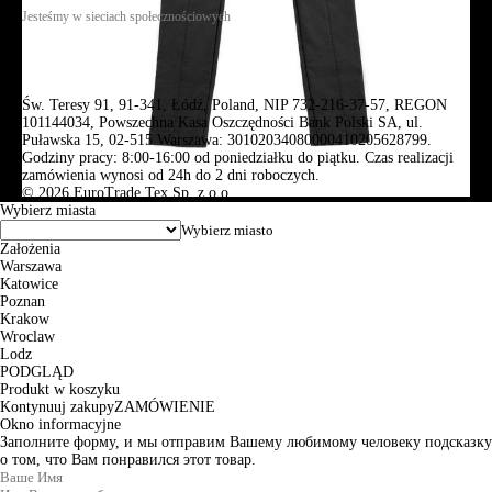
Jesteśmy w sieciach społecznościowych
Św. Teresy 91, 91-341, Łódź, Poland, NIP 732-216-37-57, REGON
101144034, Powszechna Kasa Oszczędności Bank Polski SA, ul.
Puławska 15, 02-515 Warszawa: 30102034080000410205628799.
Godziny pracy: 8:00-16:00 od poniedziałku do piątku. Czas realizacji
zamówienia wynosi od 24h do 2 dni roboczych.
© 2026 EuroTrade Tex Sp. z o.o.
Wybierz miasta
Założenia
Warszawa
Katowice
Poznan
Krakow
Wroclaw
Lodz
PODGLĄD
Produkt w koszyku
Kontynuuj zakupy
ZAMÓWIENIE
Okno informacyjne
Заполните форму, и мы отправим Вашему любимому человеку подсказку
о том, что Вам понравился этот товар.