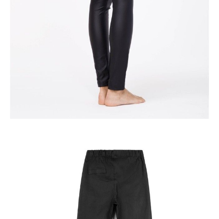
DODAJ DO KOSZYKA
Jak złożyć zamówienie
POWIADOM MNIE O DOSTĘPNOŚCI
ПОЛУЧИТЬ ПО EMAIL
Dostawa
Kurier,
darmowa od 99 zł
czas dostawy: 1-2 dni robocze
Paczkomaty InPost 24/7,
darmowa od 50 zł
czas dostawy: 1-2 dni robocze
Odbiór osobisty
w sklepie Conte (Łodz)
pn.- czw. 8:00 - 16:00, pt. 8:00 - 14:00
Opis produktu
Opinie
Pytania
O produkcie
Legginsy damskie CONTE ELEGANT GLORY, r.164-84-92, nero
SKU
1005090850200003
Skład
wiskoza 65%; poliamid 30%; elastan 5%
Udostępnij produkt
Podmiot odpowiedzialny
EuroTrade Tex Sp z o.o.