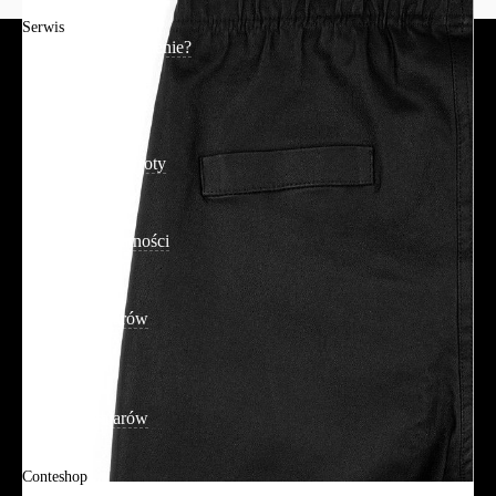
Serwis
Jak złożyć zamówienie?
Płatność
Dostawa
Reklamacje i zwroty
Regulamin
Polityka prywatności
Promocje
Tabela rozmiarów
FAQ
Promocje
Tabela rozmiarów
FAQ
Conteshop