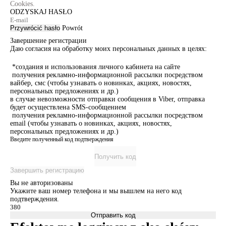
Cookies.
ODZYSKAJ HASŁO
Przywrócić hasło
Powrót
Завершение регистрации
Даю согласия на обработку моих персональных данных в целях:
*создания и использования личного кабинета на сайте
получения рекламно-информационной рассылки посредством
вайбер, смс (чтобы узнавать о новинках, акциях, новостях,
персональных предложениях и др.)
в случае невозможности отправки сообщения в Viber, отправка
будет осуществлена SMS-сообщением
получения рекламно-информационной рассылки посредством
email (чтобы узнавать о новинках, акциях, новостях,
персональных предложениях и др.)
Введите полученный код подтверждения
Получить код
Завершить регистрацию
Вы не авторизованы
Укажите ваш номер телефона и мы вышлем на него код
подтверждения.
Отправить код