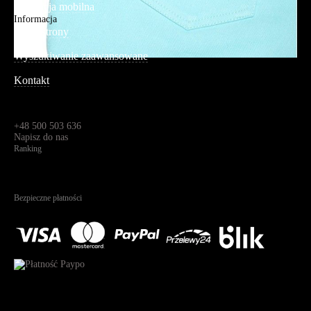
Aplikacja mobilna
Informacja
Mapa strony
Wyszukiwanie zaawansowane
Kontakt
Dane kontaktowe
Św. Teresy 91,
91-341, Łódź, Polska
+48 500 503 636
Napisz do nas
Ranking
4.95
Na podstawie
1823
recenzji
Bezpieczne płatności