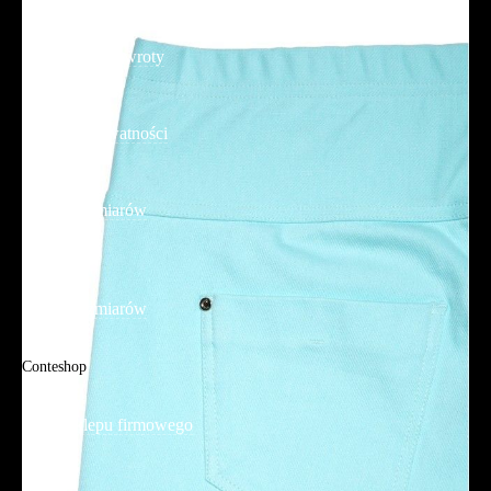
Dostawa
Reklamacje i zwroty
Regulamin
Polityka prywatności
Promocje
Tabela rozmiarów
FAQ
Promocje
Tabela rozmiarów
FAQ
Conteshop
O firmie
Adres sklepu firmowego
Blog