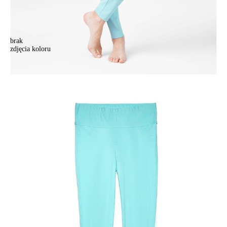
brak
zdjęcia koloru
Legginsy damskie CONTE ELEGANT COSMO BELLY, r.164-102,
aqua blue
Legginsy damskie CONTE ELEGANT COSMO BELLY, r.164-102,
aqua blue
220,90 zł
46%
119,90 zł
Kolory:
BRAK
ZDJĘCIA
BRAK
ZDJĘCIA
BRAK
ZDJĘCIA
Rozmiary:
Tabela rozmiarów
164-90/XS
164-94/S
164-98/M
164-102/L
164-106/XL