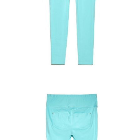
170-90/XS
170-94/S
170-98/M
170-102/L
170-106/XL
Ilość:
-
+
DODAJ DO KOSZYKA
Jak złożyć zamówienie
POWIADOM MNIE O DOSTĘPNOŚCI
ПОЛУЧИТЬ ПО EMAIL
Dostawa
Kurier,
darmowa od 99 zł
czas dostawy: 1-2 dni robocze
Paczkomaty InPost 24/7,
darmowa od 50 zł
czas dostawy: 1-2 dni robocze
Odbiór osobisty
w sklepie Conte (Łodz)
pn.- czw. 8:00 - 16:00, pt. 8:00 - 14:00
Opis produktu
Opinie
Pytania