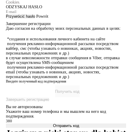
Cookies.
ODZYSKAJ HASŁO
Przywrócić hasło
Powrót
Завершение регистрации
Даю согласия на обработку моих персональных данных в целях:
*создания и использования личного кабинета на сайте
получения рекламно-информационной рассылки посредством
вайбер, смс (чтобы узнавать о новинках, акциях, новостях,
персональных предложениях и др.)
в случае невозможности отправки сообщения в Viber, отправка
будет осуществлена SMS-сообщением
получения рекламно-информационной рассылки посредством
email (чтобы узнавать о новинках, акциях, новостях,
персональных предложениях и др.)
Введите полученный код подтверждения
Получить код
Завершить регистрацию
Вы не авторизованы
Укажите ваш номер телефона и мы вышлем на него код
подтверждения.
Отправить код