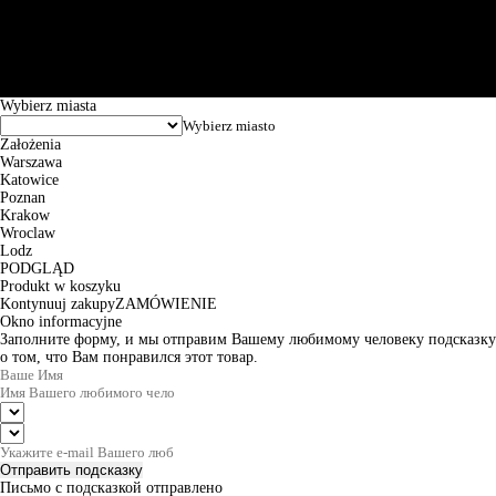
101144034, Powszechna Kasa Oszczędności Bank Polski SA, ul.
Puławska 15, 02-515 Warszawa: 30102034080000410205628799.
Godziny pracy: 8:00-16:00 od poniedziałku do piątku. Czas realizacji
zamówienia wynosi od 24h do 2 dni roboczych.
© 2026 EuroTrade Tex Sp. z o.o.
Wybierz miasta
Założenia
Warszawa
Katowice
Poznan
Krakow
Wroclaw
Lodz
PODGLĄD
Produkt w koszyku
Kontynuuj zakupy
ZAMÓWIENIE
Okno informacyjne
Заполните форму, и мы отправим Вашему любимому человеку подсказку
о том, что Вам понравился этот товар.
Отправить подсказку
Письмо с подсказкой отправлено