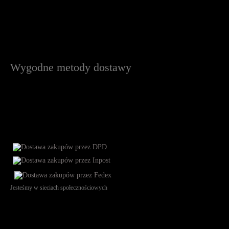
Wygodne metody dostawy
Jesteśmy w sieciach społecznościowych
Św. Teresy 91, 91-341, Łódź, Poland, NIP 732-216-37-57, REGON