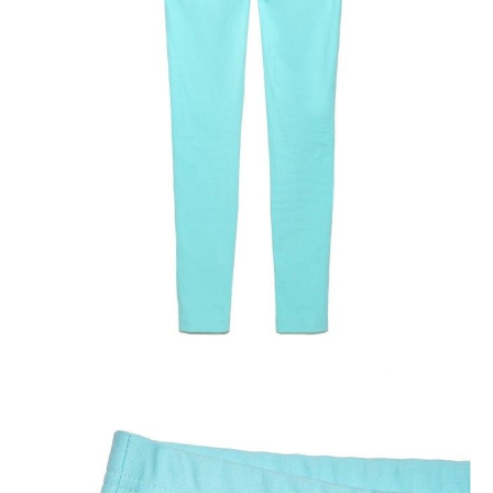
O produkcie
Stylowe, zwężane jegginsy COSMO BELLY z niskim stanem,
wykonane z elastycznego denimu z dużą zawartością bawełny.
Model
z niskim krojem pod brzuch i szerokim pasem
podtrzymującym
będzie pasował kobiecie nie tylko w czasie ciąży, ale
także po niej.
Jegginsy gwarantują
wygodne dopasowanie
i pełną swobodę ruchów
przez cały dzień.
Cechy modelu:
- szeroki podtrzymujący pas,
- funkcjonalne tylne kieszenie,
- wysoka zawartość przewiewnej bawełny,
- kolory uniwersalne, pasujące do większości elementów damskiej
garderoby;
- zachowanie koloru nawet po wielu praniach.
SKU
1005091420010987
Skład
bawełna 91%; elastan 9%
Udostępnij produkt
Podmiot odpowiedzialny
EuroTrade Tex Sp z o.o.
Św. Teresy 91
91-341, Łódź, Polska
+48 500-503-636
info@conteshop.pl
Ten produkt nie ma pytań Możesz zadać pytanie, klikając przycisk
poniżej