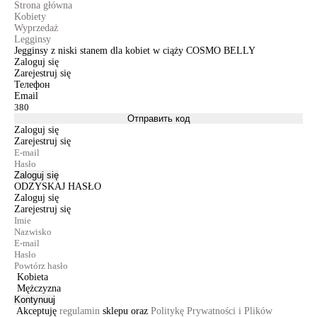
Strona główna
Kobiety
Wyprzedaż
Legginsy
Jegginsy z niski stanem dla kobiet w ciąży COSMO BELLY
Zaloguj się
Zarejestruj się
Телефон
Email
Отправить код
Zaloguj się
Zarejestruj się
Zaloguj się
ODZYSKAJ HASŁO
Zaloguj się
Zarejestruj się
Kobieta
Mężczyzna
Kontynuuj
Akceptuję
regulamin
sklepu oraz
Politykę Prywatności i Plików