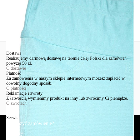
Zadaj pytanie
Nowe pytanie
Wyślij
Dostawa
Realizujemy darmową dostawę na terenie całej Polski dla zamówień
powyżej 50 zł.
O dostawie
Płatność
Za zamówienia w naszym sklepie internetowym możesz zapłacić w
dowolny dogodny sposób.
O płatności
Reklamacje i zwroty
Z łatwością wymienimy produkt na inny lub zwrócimy Ci pieniądze.
O zwrotach
Serwis
Jak złożyć zamówienie?
Płatność