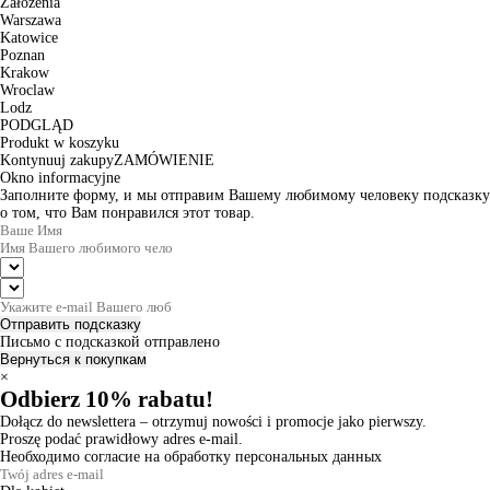
Założenia
Warszawa
Katowice
Poznan
Krakow
Wroclaw
Lodz
PODGLĄD
Produkt w koszyku
Kontynuuj zakupy
ZAMÓWIENIE
Okno informacyjne
Заполните форму, и мы отправим Вашему любимому человеку подсказку
о том, что Вам понравился этот товар.
Отправить подсказку
Письмо с подсказкой отправлено
Вернуться к покупкам
×
Odbierz 10% rabatu!
Dołącz do newslettera – otrzymuj nowości i promocje jako pierwszy.
Proszę podać prawidłowy adres e-mail.
Необходимо согласие на обработку персональных данных