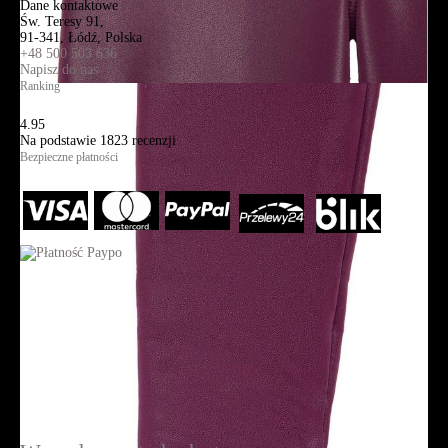
Dane kontaktowe
Św. Teresy 91,
91-341, Łódź, Polska
+48 500 503 636
Napisz do nas
Ranking
4.95
Na podstawie
1823
recenzji
Bezpieczne płatności