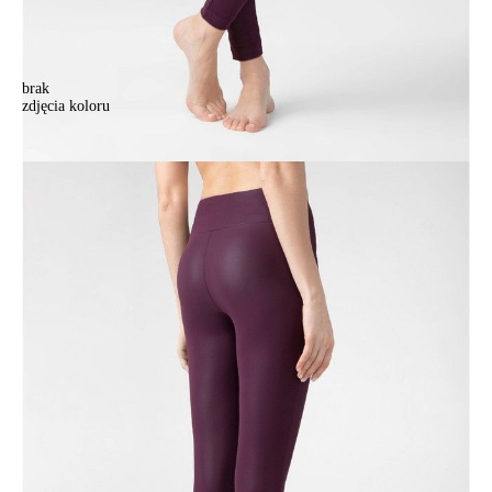
brak
zdjęcia koloru
Legginsy damskie MISS CONTE, r.164-102, amarantowy
Legginsy damskie MISS CONTE, r.164-102, amarantowy
208,90 zł
Kolory:
BRAK
ZDJĘCIA
BRAK
ZDJĘCIA
Rozmiary:
Tabela rozmiarów
164-90/XS
164-94/S
164-98/M
164-102/L
164-106/XL
170-90/XS
170-94/S
170-98/M
170-102/L
170-106/XL
Ilość: