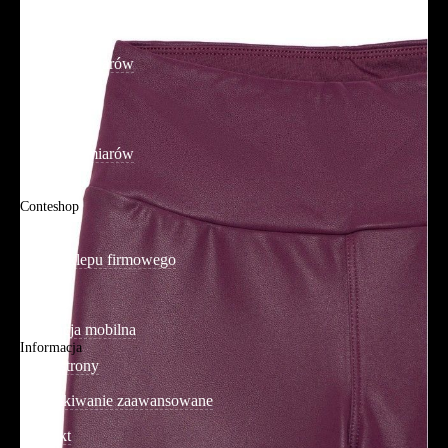
Promocje
Tabela rozmiarów
FAQ
Promocje
Tabela rozmiarów
FAQ
Conteshop
O firmie
Adres sklepu firmowego
Blog
Aplikacja mobilna
Informacja
Mapa strony
Wyszukiwanie zaawansowane
Kontakt