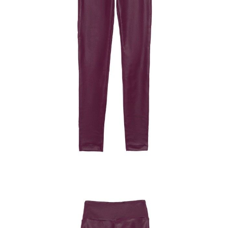
Cechy modelu:
· wysoki stan,
· efekt modelowania,
· specjalna konstrukcja szerokiego pasa "korekcji brzucha",
· sztuczna skóra „perłowy połysk”,
· zachowanie kształtu i koloru, z zastrzeżeniem zaleceń
pielęgnacyjnych.
SKU
1005091510011224
Skład
poliester 90%; elastan 10%
Udostępnij produkt
Podmiot odpowiedzialny
EuroTrade Tex Sp z o.o.
Św. Teresy 91
91-341, Łódź, Polska
+48 500-503-636
info@conteshop.pl
Ten produkt nie ma pytań Możesz zadać pytanie, klikając przycisk
poniżej
Zadaj pytanie
Nowe pytanie
Wyślij