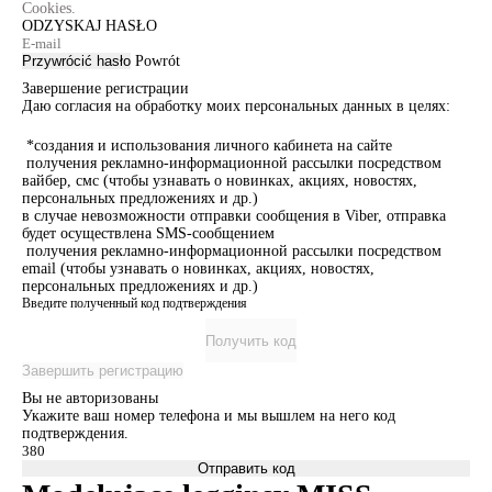
Cookies.
ODZYSKAJ HASŁO
Przywrócić hasło
Powrót
Завершение регистрации
Даю согласия на обработку моих персональных данных в целях:
*создания и использования личного кабинета на сайте
получения рекламно-информационной рассылки посредством
вайбер, смс (чтобы узнавать о новинках, акциях, новостях,
персональных предложениях и др.)
в случае невозможности отправки сообщения в Viber, отправка
будет осуществлена SMS-сообщением
получения рекламно-информационной рассылки посредством
email (чтобы узнавать о новинках, акциях, новостях,
персональных предложениях и др.)
Введите полученный код подтверждения
Получить код
Завершить регистрацию
Вы не авторизованы
Укажите ваш номер телефона и мы вышлем на него код
подтверждения.
Отправить код