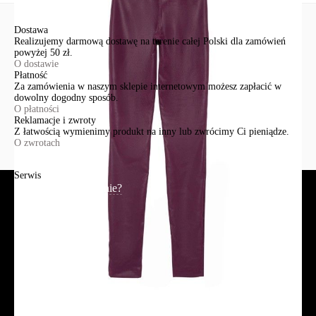
Dostawa
Realizujemy darmową dostawę na terenie całej Polski dla zamówień
powyżej 50 zł.
O dostawie
Płatność
Za zamówienia w naszym sklepie internetowym możesz zapłacić w
dowolny dogodny sposób.
O płatności
Reklamacje i zwroty
Z łatwością wymienimy produkt na inny lub zwrócimy Ci pieniądze.
O zwrotach
Serwis
Jak złożyć zamówienie?
Płatność
Dostawa
Reklamacje i zwroty
Regulamin
Polityka prywatności