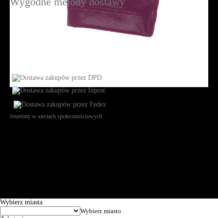
Wygodne metody dostawy
Jesteśmy w sieciach społecznościowych
Św. Teresy 91, 91-341, Łódź, Poland, NIP 732-216-37-57, REGON
101144034, Powszechna Kasa Oszczędności Bank Polski SA, ul.
Puławska 15, 02-515 Warszawa: 30102034080000410205628799.
Godziny pracy: 8:00-16:00 od poniedziałku do piątku. Czas realizacji
zamówienia wynosi od 24h do 2 dni roboczych.
© 2026 EuroTrade Tex Sp. z o.o.
Wybierz miasta