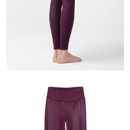
-
+
DODAJ DO KOSZYKA
Jak złożyć zamówienie
POWIADOM MNIE O DOSTĘPNOŚCI
ПОЛУЧИТЬ ПО EMAIL
Dostawa
Kurier,
darmowa od 99 zł
czas dostawy: 1-2 dni robocze
Paczkomaty InPost 24/7,
darmowa od 50 zł
czas dostawy: 1-2 dni robocze
Odbiór osobisty
w sklepie Conte (Łodz)
pn.- czw. 8:00 - 16:00, pt. 8:00 - 14:00
Opis produktu
Opinie
Pytania
O produkcie
Modelujące legginsy z wysokim stanem Miss Conte z perłowej imitacji
skóry optycznie wydłużają nogi.
Dzięki specjalnej konstrukcji szerokiego pasa legginsy idealnie
dopasowują się do brzucha i zapewniają absolutny komfort przez cały
dzień.