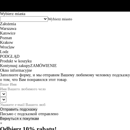
zamówienia wynosi od 24h do 2 dni roboczych.
© 2026 EuroTrade Tex Sp. z o.o.
Wybierz miasta
Założenia
Warszawa
Katowice
Poznan
Krakow
Wroclaw
Lodz
PODGLĄD
Produkt w koszyku
Kontynuuj zakupy
ZAMÓWIENIE
Okno informacyjne
Заполните форму, и мы отправим Вашему любимому человеку подсказку
о том, что Вам понравился этот товар.
Отправить подсказку
Письмо с подсказкой отправлено
Вернуться к покупкам
×
Odbierz 10% rabatu!