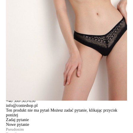
PREMIUM COTTON:
bawełna premium jest miękka, wygodna i
oddychająca.
Cechy modelu:
• brazyliany,
• przeciętna linia talii w kształcie litery V,
• luksusowa teksturowana koronka w górnej części przodu,
• z tyłu linia prosta z trójkątnym wycięciem,
• nogawki w pasie i z tyłu wykończone gumką,
• miękka bawełna premium,
• zachowanie kształtu i koloru przy zachowaniu zaleceń
pielęgnacyjnych,
• zaprojektowany z myślą o Twojej wygodzie i pewności siebie.
SKU
1007044370180588
Skład
poliamid 71%, bawełna 14%, elastan 15%
Udostępnij produkt
Podmiot odpowiedzialny
EuroTrade Tex Sp z o.o.
Św. Teresy 91
91-341, Łódź, Polska
+48 500-503-636
info@conteshop.pl
Ten produkt nie ma pytań Możesz zadać pytanie, klikając przycisk
poniżej
Zadaj pytanie
Nowe pytanie