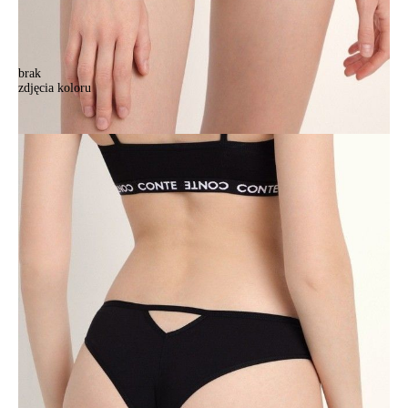
brak
zdjęcia koloru
Majtki damskie CONTE ELEGANT PERFORMANCE LBR 1869,
r.90/XS, czarny
Majtki damskie CONTE ELEGANT PERFORMANCE LBR 1869,
r.90/XS, czarny
53,90 zł
39%
32,90 zł
Kolory:
BRAK
ZDJĘCIA
BRAK
ZDJĘCIA
BRAK
ZDJĘCIA
Rozmiary:
Tabela rozmiarów
90/XS
94/S
98/M
102/L
Ilość: