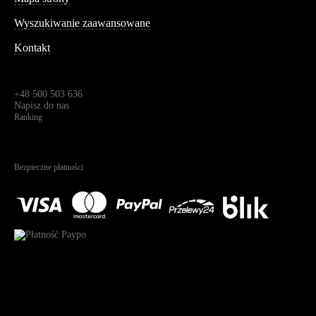
Wyszukiwanie zaawansowane
Kontakt
Dane kontaktowe
Św. Teresy 91,
91-341, Łódź, Polska
+48 500 503 636
Napisz do nas
Ranking
4.95
Na podstawie
1823
recenzji
Bezpieczne płatności