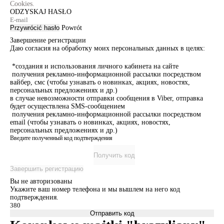
Cookies.
ODZYSKAJ HASŁO
Przywrócić hasło
Powrót
Завершение регистрации
Даю согласия на обработку моих персональных данных в целях:
*создания и использования личного кабинета на сайте
получения рекламно-информационной рассылки посредством
вайбер, смс (чтобы узнавать о новинках, акциях, новостях,
персональных предложениях и др.)
в случае невозможности отправки сообщения в Viber, отправка
будет осуществлена SMS-сообщением
получения рекламно-информационной рассылки посредством
email (чтобы узнавать о новинках, акциях, новостях,
персональных предложениях и др.)
Введите полученный код подтверждения
Получить код
Завершить регистрацию
Вы не авторизованы
Укажите ваш номер телефона и мы вышлем на него код
подтверждения.
Отправить код