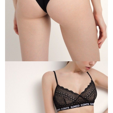
-
+
DODAJ DO KOSZYKA
Jak złożyć zamówienie
POWIADOM MNIE O DOSTĘPNOŚCI
ПОЛУЧИТЬ ПО EMAIL
Dostawa
Kurier,
darmowa od 99 zł
czas dostawy: 1-2 dni robocze
Paczkomaty InPost 24/7,
darmowa od 50 zł
czas dostawy: 1-2 dni robocze
Odbiór osobisty
w sklepie Conte (Łodz)
pn.- czw. 8:00 - 16:00, pt. 8:00 - 14:00
Opis produktu
Opinie
Pytania
O produkcie
Luksusowa, teksturowana koronka z szeroką gumką w sportowym
szykownym stylu z logo Conte - w serii bielizny Performance zebrały
się najbardziej aktualne trendy bieliźniane, abyś na co dzień czuła się
komfortowo i pewnie.