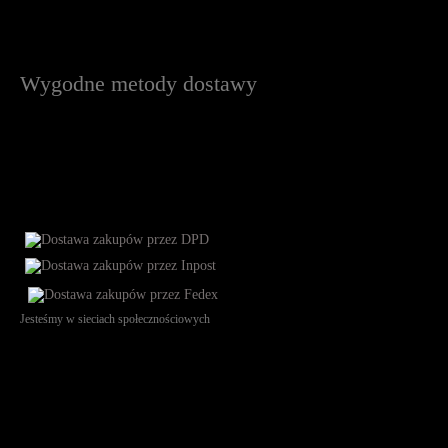
Wygodne metody dostawy
Jesteśmy w sieciach społecznościowych
Św. Teresy 91, 91-341, Łódź, Poland, NIP 732-216-37-57, REGON
101144034, Powszechna Kasa Oszczędności Bank Polski SA, ul.
Puławska 15, 02-515 Warszawa: 30102034080000410205628799.
Godziny pracy: 8:00-16:00 od poniedziałku do piątku. Czas realizacji