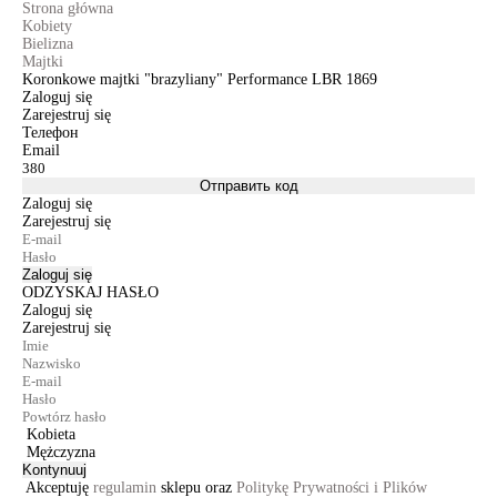
Strona główna
Kobiety
Bielizna
Majtki
Koronkowe majtki "brazyliany" Performance LBR 1869
Zaloguj się
Zarejestruj się
Телефон
Email
Отправить код
Zaloguj się
Zarejestruj się
Zaloguj się
ODZYSKAJ HASŁO
Zaloguj się
Zarejestruj się
Kobieta
Mężczyzna
Kontynuuj
Akceptuję
regulamin
sklepu oraz
Politykę Prywatności i Plików