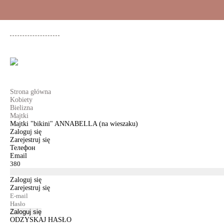
+48 500 503 636
KOBIETY
MĘŻCZYŹNI
DLA DZIEWCZYNEK
DL
Strona główna
Kobiety
Bielizna
Majtki
Majtki "bikini" ANNABELLA (na wieszaku)
Zaloguj się
Zarejestruj się
Телефон
Email
Zaloguj się
Zarejestruj się
Zaloguj się
ODZYSKAJ HASŁO