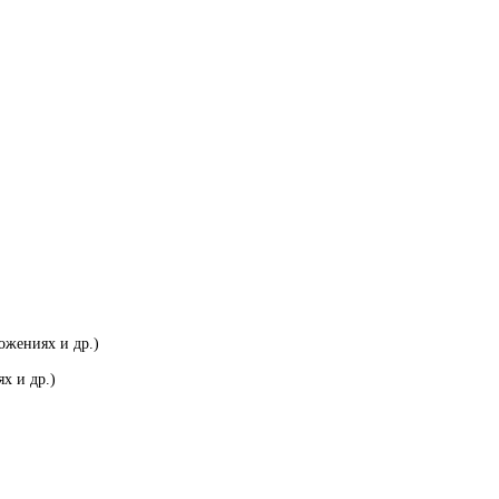
ожениях и др.)
х и др.)