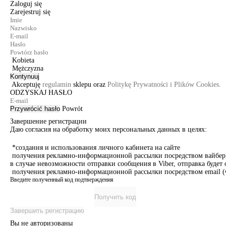
Zaloguj się
Zarejestruj się
Kobieta
Mężczyzna
Kontynuuj
Akceptuję
regulamin
sklepu oraz
Politykę Prywatności i Plików Cookies.
ODZYSKAJ HASŁO
Przywrócić hasło
Powrót
Завершение регистрации
Даю согласия на обработку моих персональных данных в целях:
*создания и использования личного кабинета на сайте
получения рекламно-информационной рассылки посредством вайбер, 
в случае невозможности отправки сообщения в Viber, отправка буде
получения рекламно-информационной рассылки посредством email (ч
Введите полученный код подтверждения
Получить код
Завершить регистрацию
Вы не авторизованы