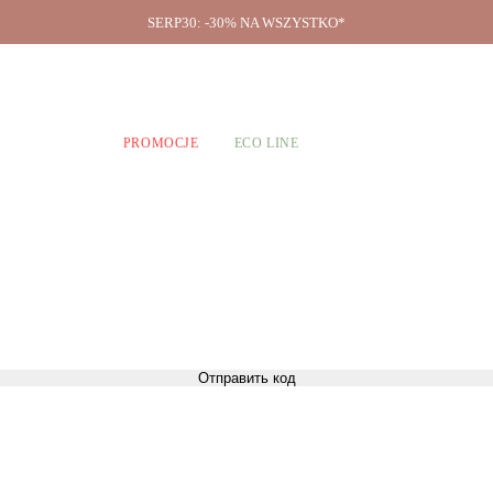
SERP30: -30% NA WSZYSTKO*
O firmie
A CHŁOPCÓW
PROMOCJE
ECO LINE
Отправить код