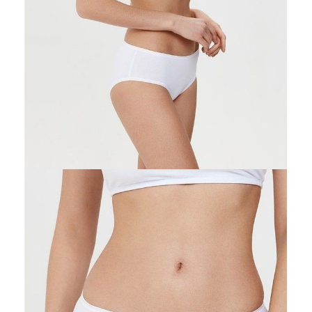
DODAJ DO KOSZYKA
Jak złożyć zamówienie
POWIADOM MNIE O DOSTĘPNOŚCI
ПОЛУЧИТЬ ПО EMAIL
Dostawa
Kurier,
darmowa od 99 zł
czas dostawy: 1-2 dni robocze
Paczkomaty InPost 24/7,
darmowa od 50 zł
czas dostawy: 1-2 dni robocze
Odbiór osobisty
w sklepie Conte (Łodz)
pn.- czw. 8:00 - 16:00, pt. 8:00 - 14:00
Opis produktu
Opinie
Pytania
O produkcie
Majtki "bikini" LB 2014 wykonane z najwyższej jakości bawełny,
wykończone elastyczną ozdobną gumką, szerokie po bokach, zasłaniają
większą cześć bioder. Zapewnią Ci uczucie komfortu i wygodny.
SKU
1007043260180418
Skład
bawełna 92%; elastan 8%
Udostępnij produkt