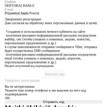
Cookies.
ODZYSKAJ HASŁO
Przywrócić hasło
Powrót
Завершение регистрации
Даю согласия на обработку моих персональных данных в целях:
*создания и использования личного кабинета на сайте
получения рекламно-информационной рассылки посредством
вайбер, смс (чтобы узнавать о новинках, акциях, новостях,
персональных предложениях и др.)
в случае невозможности отправки сообщения в Viber, отправка
будет осуществлена SMS-сообщением
получения рекламно-информационной рассылки посредством
email (чтобы узнавать о новинках, акциях, новостях,
персональных предложениях и др.)
Введите полученный код подтверждения
Получить код
Завершить регистрацию
Вы не авторизованы
Укажите ваш номер телефона и мы вышлем на него код
подтверждения.
Отправить код