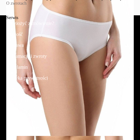
O zwrotach
Serwis
Jak złożyć zamówienie?
Płatność
Dostawa
Reklamacje i zwroty
Regulamin
Polityka prywatności
Promocje
Tabela rozmiarów
FAQ
Promocje
Tabela rozmiarów
FAQ