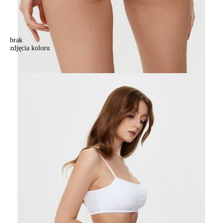
brak
zdjęcia koloru
Majtki "bikini" damskie bawełniane LB 2014, r. 90/XS, biały
Majtki "bikini" damskie bawełniane LB 2014, r. 90/XS, biały
25,90 zł
Kolory:
BRAK
ZDJĘCIA
BRAK
ZDJĘCIA
BRAK
ZDJĘCIA
Rozmiary:
Tabela rozmiarów
90/XS
94/S
98/M
102/L
106/XL
110/XXL
Ilość:
-
+