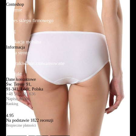
Conteshop
O firmie
Adres sklepu firmowego
Blog
Aplikacja mobilna
Informacja
Mapa strony
Wyszukiwanie zaawansowane
Kontakt
Dane kontaktowe
Św. Teresy 91,
91-341, Łódź, Polska
+48 500 503 636
Napisz do nas
Ranking
4.95
Na podstawie
1822
recenzji
Bezpieczne płatności