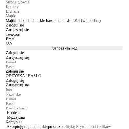
Strona główna
Kobiety
Bielizna
Majtki
Majtki "bikini" damskie bawełniane LB 2014 (w pudełku)
Zaloguj się
Zarejestruj się
Телефон
Email
Отправить код
Zaloguj się
Zarejestruj się
Zaloguj się
ODZYSKAJ HASŁO
Zaloguj się
Zarejestruj się
Kobieta
Mężczyzna
Kontynuuj
Akceptuję
regulamin
sklepu oraz
Politykę Prywatności i Plików