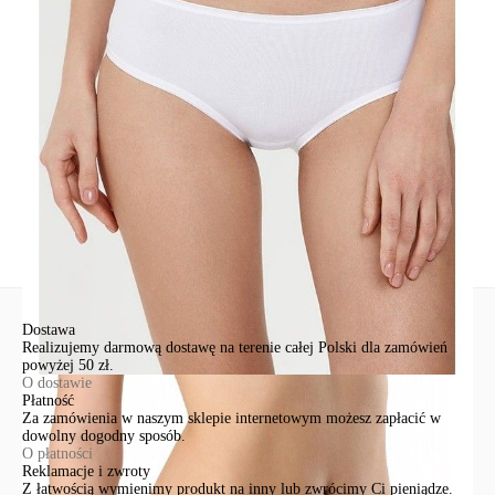
Podmiot odpowiedzialny
EuroTrade Tex Sp z o.o.
Św. Teresy 91
91-341, Łódź, Polska
+48 500-503-636
info@conteshop.pl
Ten produkt nie ma pytań Możesz zadać pytanie, klikając przycisk
poniżej
Zadaj pytanie
Nowe pytanie
Wyślij
Dostawa
Realizujemy darmową dostawę na terenie całej Polski dla zamówień
powyżej 50 zł.
O dostawie
Płatność
Za zamówienia w naszym sklepie internetowym możesz zapłacić w
dowolny dogodny sposób.
O płatności
Reklamacje i zwroty
Z łatwością wymienimy produkt na inny lub zwrócimy Ci pieniądze.