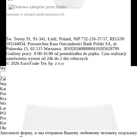
Jesteśmy w sieciach społecznościowych
Św. Teresy 91, 91-341, Łódź, Poland, NIP 732-216-37-57, REGON
101144034, Powszechna Kasa Oszczędności Bank Polski SA, ul.
Puławska 15, 02-515 Warszawa: 30102034080000410205628799.
Godziny pracy: 8:00-16:00 od poniedziałku do piątku. Czas realizacji
zamówienia wynosi od 24h do 2 dni roboczych.
© 2026 EuroTrade Tex Sp. z o.o.
Wybierz miasta
Założenia
Warszawa
Katowice
Poznan
Krakow
Wroclaw
Lodz
PODGLĄD
Produkt w koszyku
Kontynuuj zakupy
ZAMÓWIENIE
Okno informacyjne
Заполните форму, и мы отправим Вашему любимому человеку подсказку