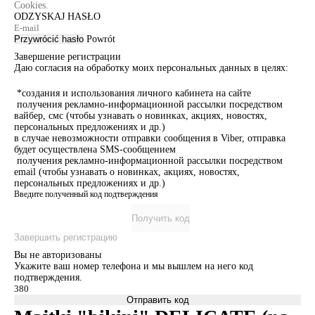
Cookies.
ODZYSKAJ HASŁO
Przywrócić hasło
Powrót
Завершение регистрации
Даю согласия на обработку моих персональных данных в целях:
*создания и использования личного кабинета на сайте
получения рекламно-информационной рассылки посредством
вайбер, смс (чтобы узнавать о новинках, акциях, новостях,
персональных предложениях и др.)
в случае невозможности отправки сообщения в Viber, отправка
будет осуществлена SMS-сообщением
получения рекламно-информационной рассылки посредством
email (чтобы узнавать о новинках, акциях, новостях,
персональных предложениях и др.)
Введите полученный код подтверждения
Получить код
Завершить регистрацию
Вы не авторизованы
Укажите ваш номер телефона и мы вышлем на него код
подтверждения.
Отправить код