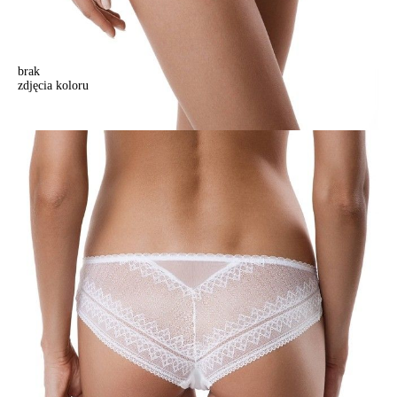
brak
zdjęcia koloru
Majtki "bikini" DELICATE 17С-453ТСП (na wieszaku),r.90, biały
Majtki "bikini" DELICATE 17С-453ТСП (na wieszaku),r.90, biały
61,90 zł
Kolory:
BRAK
ZDJĘCIA
BRAK
ZDJĘCIA
BRAK
ZDJĘCIA
Rozmiary:
Tabela rozmiarów
90/XS
94/S
98/M
102/L
106/XL
Ilość:
-
+
DODAJ DO KOSZYKA