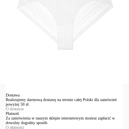
bawełna 44%; poliamid 44%; elastan 12%
Udostępnij produkt
Podmiot odpowiedzialny
EuroTrade Tex Sp z o.o.
Św. Teresy 91
91-341, Łódź, Polska
+48 500-503-636
info@conteshop.pl
Ten produkt nie ma pytań Możesz zadać pytanie, klikając przycisk
poniżej
Zadaj pytanie
Nowe pytanie
Wyślij
Dostawa
Realizujemy darmową dostawę na terenie całej Polski dla zamówień
powyżej 50 zł.
O dostawie
Płatność
Za zamówienia w naszym sklepie internetowym możesz zapłacić w
dowolny dogodny sposób.
O płatności