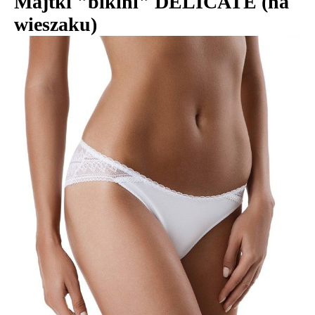
Majtki "bikini" DELICATE (na
wieszaku)