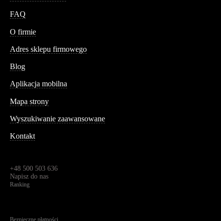
FAQ
Conteshop
O firmie
Adres sklepu firmowego
Blog
Aplikacja mobilna
Informacja
Mapa strony
Wyszukiwanie zaawansowane
Kontakt
Dane kontaktowe
Św. Teresy 91,
91-341, Łódź, Polska
+48 500 503 636
Napisz do nas
Ranking
4.95
Na podstawie
1826
recenzji
Bezpieczne płatności