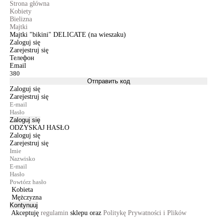
Strona główna
Kobiety
Bielizna
Majtki
Majtki "bikini" DELICATE (na wieszaku)
Zaloguj się
Zarejestruj się
Телефон
Email
Отправить код
Zaloguj się
Zarejestruj się
Zaloguj się
ODZYSKAJ HASŁO
Zaloguj się
Zarejestruj się
Kobieta
Mężczyzna
Kontynuuj
Akceptuję
regulamin
sklepu oraz
Politykę Prywatności i Plików