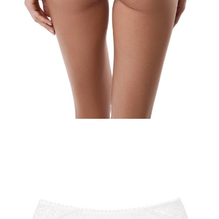
Jak złożyć zamówienie
POWIADOM MNIE O DOSTĘPNOŚCI
ПОЛУЧИТЬ ПО EMAIL
Dostawa
Kurier,
darmowa od 99 zł
czas dostawy: 1-2 dni robocze
Paczkomaty InPost 24/7,
darmowa od 50 zł
czas dostawy: 1-2 dni robocze
Odbiór osobisty
w sklepie Conte (Łodz)
pn.- czw. 8:00 - 16:00, pt. 8:00 - 14:00
Opis produktu
Opinie
Pytania
O produkcie
Majtki "bikini" zajmą godne miejsce w Twojej garderobie bieliźnianej.
Praktyczne, miękkie, przyjemne dla ciała i „oddychające” - w takiej
bieliźnie będzie Ci wygodnie na co dzień. Przód wykonany jest z
gładkiej dzianiny o wysokiej zawartości naturalnej bawełny.
Tył majtek wykonany jest z delikatnej koronki. Talia ozdobiona jest
miękką koronkową taśmą.
SKU
1007042010180015
Skład