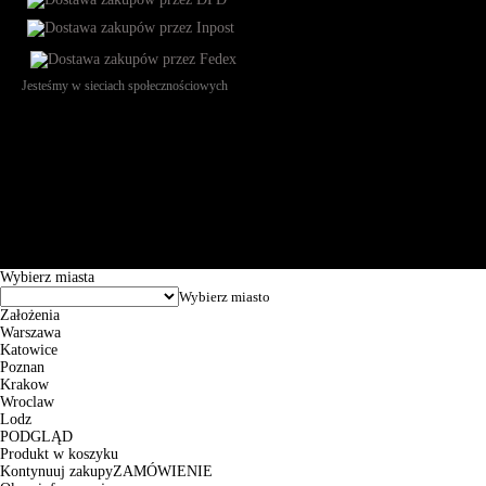
Jesteśmy w sieciach społecznościowych
Św. Teresy 91, 91-341, Łódź, Poland, NIP 732-216-37-57, REGON
101144034, Powszechna Kasa Oszczędności Bank Polski SA, ul.
Puławska 15, 02-515 Warszawa: 30102034080000410205628799.
Godziny pracy: 8:00-16:00 od poniedziałku do piątku. Czas realizacji
zamówienia wynosi od 24h do 2 dni roboczych.
© 2026 EuroTrade Tex Sp. z o.o.
Wybierz miasta
Założenia
Warszawa
Katowice
Poznan
Krakow
Wroclaw
Lodz
PODGLĄD
Produkt w koszyku
Kontynuuj zakupy
ZAMÓWIENIE