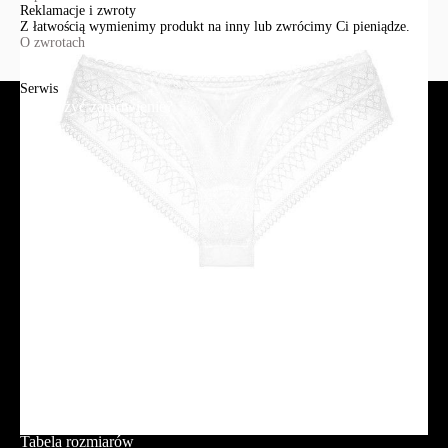
Reklamacje i zwroty
Z łatwością wymienimy produkt na inny lub zwrócimy Ci pieniądze.
O zwrotach
Serwis
Jak złożyć zamówienie?
Płatność
Dostawa
Reklamacje i zwroty
Regulamin
Polityka prywatności
Promocje
Tabela rozmiarów
FAQ
Promocje
Tabela rozmiarów